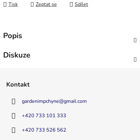
Tisk
Zeptat se
Sdílet
Popis
Diskuze
Z
á
Kontakt
p
a
gardenimpchyne
@
gmail.com
t
í
+420 733 101 333
+420 733 526 562