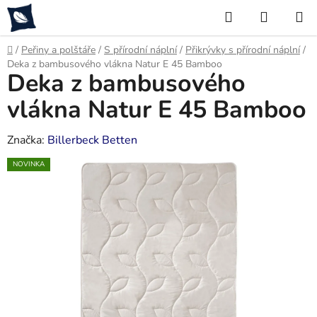
Přejít
Hledat
NÁKUP
na
KOŠÍK
obsah
Domů
/
Peřiny a polštáře
/
S přírodní náplní
/
Přikrývky s přírodní náplní
/
Deka z bambusového vlákna Natur E 45 Bamboo
Deka z bambusového
vlákna Natur E 45 Bamboo
Značka:
Billerbeck Betten
NOVINKA