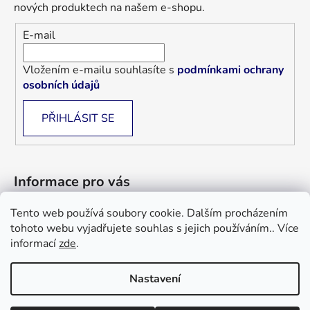
nových produktech na našem e-shopu.
E-mail
Vložením e-mailu souhlasíte s
podmínkami ochrany
osobních údajů
PŘIHLÁSIT SE
Informace pro vás
Tento web používá soubory cookie. Dalším procházením
Jak nakupovat
tohoto webu vyjadřujete souhlas s jejich používáním.. Více
Obchodní podmínky
informací
zde
.
Blog
Nastavení
Informace a objednávky : +420 733 101 333, +420 733 526 562