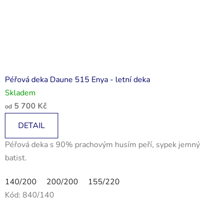
Péřová deka Daune 515 Enya - letní deka
Skladem
5 700 Kč
od
DETAIL
Péřová deka s 90% prachovým husím peří, sypek jemný
batist.
140/200
200/200
155/220
Kód:
840/140