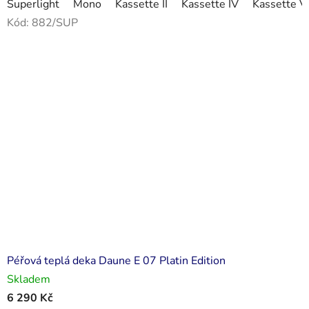
Superlight
Mono
Kassette II
Kassette IV
Kassette V
Kód:
882/SUP
Péřová teplá deka Daune E 07 Platin Edition
Skladem
6 290 Kč