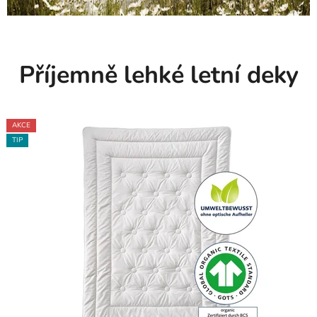
Příjemně lehké letní deky
AKCE
TIP
TIP
AKCE
TIP