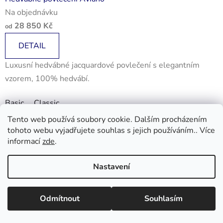
Na objednávku
28 850 Kč
od
DETAIL
Luxusní hedvábné jacquardové povlečení s elegantním
vzorem, 100% hedvábí.
Basic
Classic
Kód:
J49B
Tento web používá soubory cookie. Dalším procházením
tohoto webu vyjadřujete souhlas s jejich používáním.. Více
informací
zde
.
Nastavení
Informace a objednávky : +420 733 101 333, +420 733 526 562
nebo email : gardenimpchyne@gmail.com info@polstare-deky-
Odmítnout
Souhlasím
billerbeck.cz ,