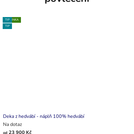
NOVINKA
TIP
NOVINKA
TIP
TIP
Deka z hedvábí - náplň 100% hedvábí
Na dotaz
23 900 Kč
od