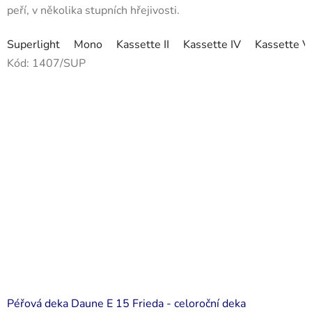
peří, v několika stupních hřejivosti.
Superlight
Mono
Kassette II
Kassette IV
Kassette V
Kód:
1407/SUP
Péřová deka Daune E 15 Frieda - celoroční deka