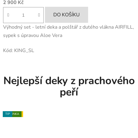
2 900 Kč
DO KOŠÍKU
Výhodný set - letní deka a polštář z dutého vlákna AIRFILL,
sypek s úpravou Aloe Vera
Kód:
KING_SL
Nejlepší deky z prachového
peří
VÝPRODEJ
NOVINKA
TIP
TIP