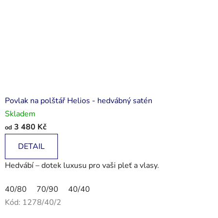
Povlak na polštář Helios - hedvábný satén
Skladem
3 480 Kč
od
DETAIL
Hedvábí – dotek luxusu pro vaši pleť a vlasy.
40/80
70/90
40/40
Kód:
1278/40/2