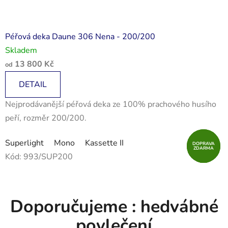
Péřová deka Daune 306 Nena - 200/200
Skladem
13 800 Kč
od
DETAIL
Nejprodávanější péřová deka ze 100% prachového husího
peří, rozměr 200/200.
Superlight
Mono
Kassette II
DOPRAVA
DOPRAVA
DOPRAVA
ZDARMA
ZDARMA
ZDARMA
Kód:
993/SUP200
Doporučujeme : hedvábné
povlečení