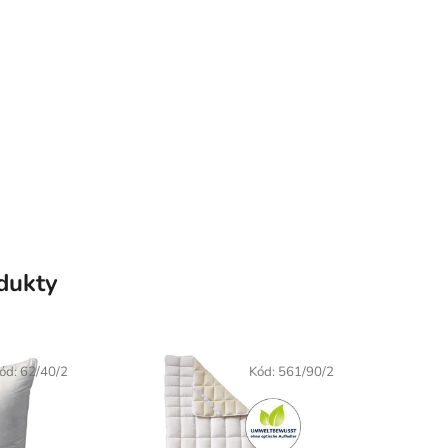
odukty
ód:
62/40/2
Kód:
561/90/2