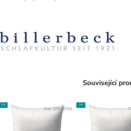
Související pr
TIP
TIP
Kód:
320/40/SKL
K