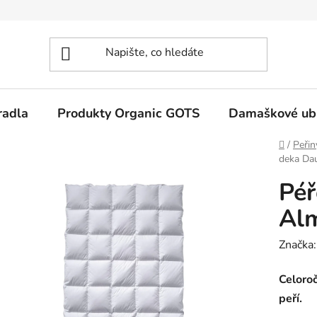
radla
Produkty Organic GOTS
Damaškové ub
Domů
/
Peřin
deka Da
Péř
Alm
Značka
Celoro
peří.