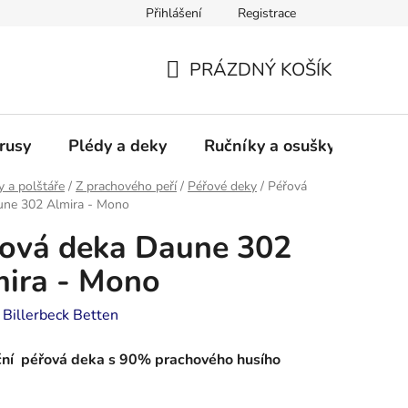
Přihlášení
Registrace
PRÁZDNÝ KOŠÍK
NÁKUPNÍ
KOŠÍK
rusy
Plédy a deky
Ručníky a osušky - frotté a
y a polštáře
/
Z prachového peří
/
Péřové deky
/
Péřová
une 302 Almira - Mono
ová deka Daune 302
ira - Mono
:
Billerbeck Betten
ční péřová deka s 90% prachového husího