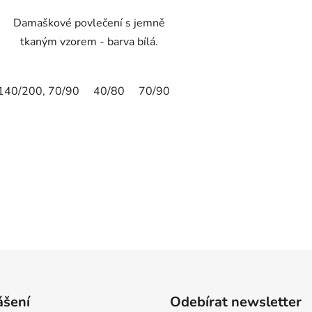
Damaškové povlečení s jemně
tkaným vzorem - barva bílá.
140/200, 70/90
40/80
70/90
40/40
135/200,80/80
ášení
Odebírat newsletter