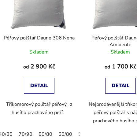
Péřový polštář Daune 306 Nena
Péřový polštář Dau
Ambiente
Skladem
Skladem
2 900 Kč
1 700 Kč
od
od
DETAIL
DETAIL
Tříkomorový polštář péřový, z
Nejprodávanější třík
husího prachového peří.
péřový polštář s náp
prachového husího 
40/80
70/90
80/80
60/80
50/70