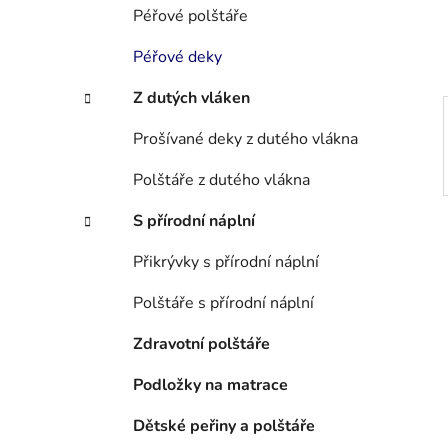
í
Péřové polštáře
p
a
Péřové deky
n
Z dutých vláken
e
l
Prošívané deky z dutého vlákna
Polštáře z dutého vlákna
S přírodní náplní
Přikrývky s přírodní náplní
Polštáře s přírodní náplní
Zdravotní polštáře
Podložky na matrace
Dětské peřiny a polštáře