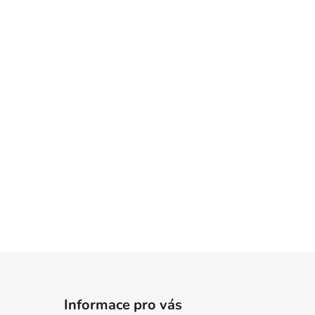
140/220,70/90
155/220,80/80
Informace pro vás