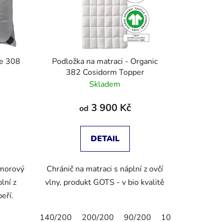
ne 308
Podložka na matraci - Organic
382 Cosidorm Topper
Skladem
3 900 Kč
od
DETAIL
omorový
Chránič na matraci s náplní z ovčí
lní z
vlny, produkt GOTS - v bio kvalitě
peří.
140/200
200/200
90/200
100/200
160/