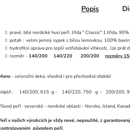
Popis
Di
pravé,
bílé nordické husí peří, třída " Classic" 1.třída, 9
potah : velmi jemný sypek s bílou lemovkou, 100% bavln
hydrofilní úprava pro lepší vstřebávání vlhkosti, lze prát 
rozměr -
140/200 140/220 200/200
rozměry 15
Mono
- celoroční deka, vhodná i pro přechodná období
Náplň : 140/200, 615 g - 140/220, 750 g - 200/200, 9
Původ peří : severské - nordické oblasti - Norsko, Island, Kana
Peří v našich výrobcích je vždy nové, nepoužité, z garantovan
kontrolovaným původem peří.