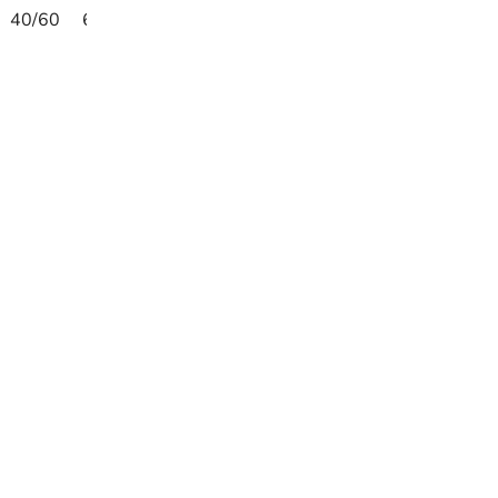
40/60
60/80
50/50