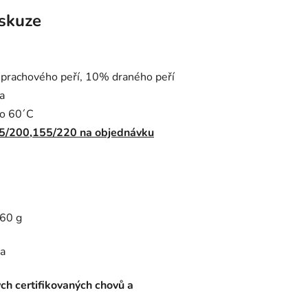
skuze
0% prachového peří, 10% draného peří
a
do 60´C
5/200,155/220 na objednávku
60 g
da
ých certifikovaných chovů a