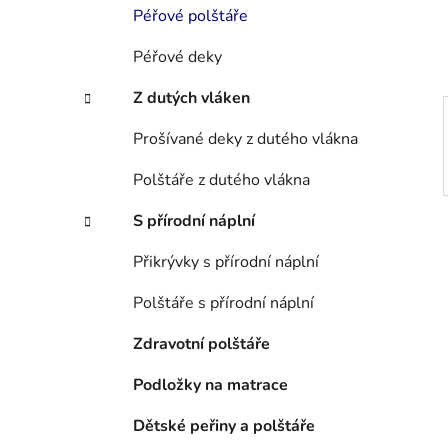
í
Péřové polštáře
p
a
Péřové deky
n
Z dutých vláken
e
l
Prošívané deky z dutého vlákna
Polštáře z dutého vlákna
S přírodní náplní
Přikrývky s přírodní náplní
Polštáře s přírodní náplní
Zdravotní polštáře
Podložky na matrace
Dětské peřiny a polštáře