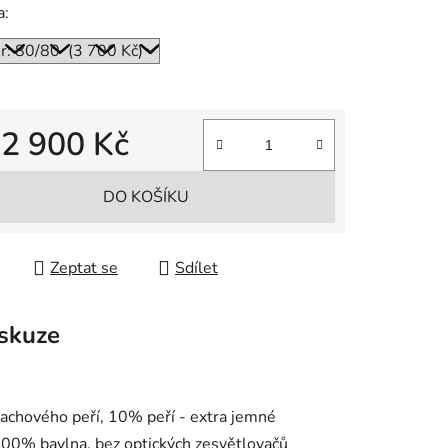
a:
d
2 900 Kč
 cena:
DO KOŠÍKU
Zeptat se
Sdílet
skuze
chového peří, 10% peří - extra jemné
00% bavlna, bez optických zesvětlovačů