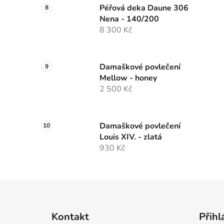
Péřová deka Daune 306
Nena - 140/200
8 300 Kč
Damaškové povlečení
Mellow - honey
2 500 Kč
Damaškové povlečení
Louis XIV. - zlatá
930 Kč
Z
á
Kontakt
Přihl
p