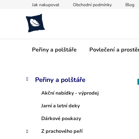
Přejít
Jak nakupovat
Obchodní podmínky
Blog
na
obsah
Peřiny a polštáře
Povlečení a prostě
P
K
Přeskočit
Peřiny a polštáře
a
kategorie
o
t
s
Akční nabídky - výprodej
e
t
g
Jarní a letní deky
r
o
a
r
Dárkové poukazy
i
n
e
n
Z prachového peří