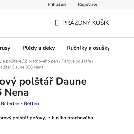
Přihlášení
Registrace
PRÁZDNÝ KOŠÍK
NÁKUPNÍ
KOŠÍK
rusy
Plédy a deky
Ručníky a osušky - frotté a
y a polštáře
/
Z prachového peří
/
Péřové polštáře
/
polštář Daune 306 Nena
ový polštář Daune
6 Nena
:
Billerbeck Betten
orový polštář péřový, z husího prachového