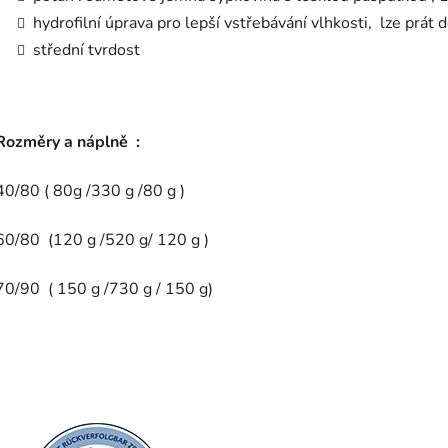
hydrofilní úprava pro lepší vstřebávání vlhkosti, lze prát 
střední tvrdost
Rozměry a náplně :
40/80 ( 80g /330 g /80 g )
60/80 (120 g /520 g/ 120 g )
70/90 ( 150 g /730 g / 150 g)