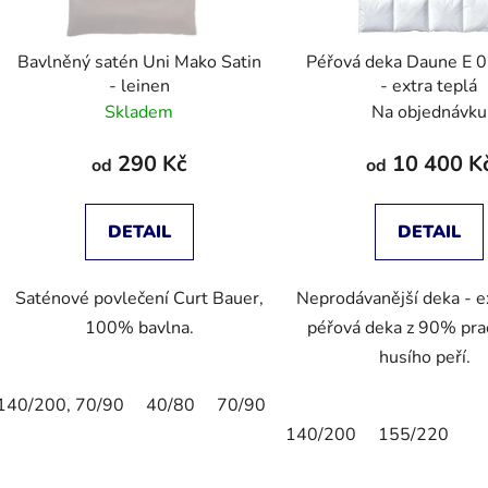
Bavlněný satén Uni Mako Satin
Péřová deka Daune E 03 Colina
- leinen
- extra teplá
Skladem
Na objednávku
290 Kč
10 400 K
od
od
DETAIL
DETAIL
Saténové povlečení Curt Bauer,
Neprodávanější deka - e
100% bavlna.
péřová deka z 90% pr
husího peří.
140/200, 70/90
40/80
70/90
80/80
40/40
135/20
140/200
155/220