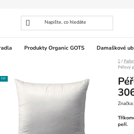
radla
Produkty Organic GOTS
Damaškové ub
Domů
/
Peřin
Péřový 
Péř
TIP
30
Značka
Tříkom
peří.