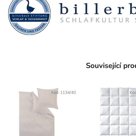
Související pr
Kód:
1134/40
Kó