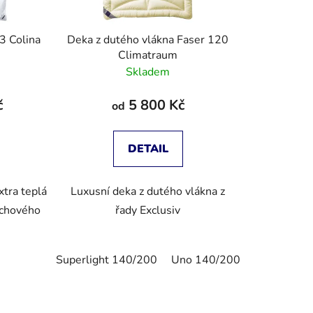
Deka z dutého vlákna Faser 120
Climatraum
Skladem
č
5 800 Kč
od
DETAIL
xtra teplá
Luxusní deka z dutého vlákna z
achového
řady Exclusiv
0,80/80
Superlight 140/200
200/200, 2x70/90
240/220,2x70/90
Uno 140/200
Superlight
2 ks 40