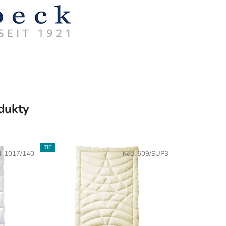
odukty
TIP
d:
1017/140
Kód:
509/SUP3