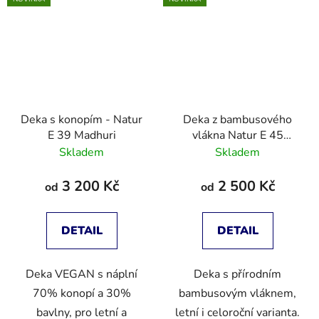
Deka s konopím - Natur
Deka z bambusového
E 39 Madhuri
vlákna Natur E 45
Bamboo
Skladem
Skladem
3 200 Kč
2 500 Kč
od
od
DETAIL
DETAIL
Deka VEGAN s náplní
Deka s přírodním
70% konopí a 30%
bambusovým vláknem,
bavlny, pro letní a
letní i celoroční varianta.