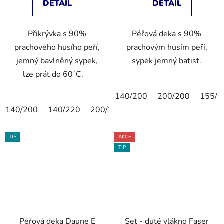
DETAIL
DETAIL
Přikrývka s 90%
Péřová deka s 90%
prachového husího peří,
prachovým husím peří,
jemný bavlněný sypek,
sypek jemný batist.
lze prát do 60´C.
140/200
200/200
155/2
140/200
140/220
200/200
TIP
AKCE
TIP
Péřová deka Daune E
Set - duté vlákno Faser