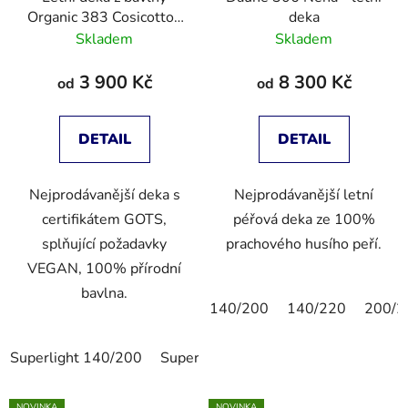
Organic 383 Cosicotton
deka
Nature - GOTS -
Skladem
Skladem
VEGAN
3 900 Kč
8 300 Kč
od
od
DETAIL
DETAIL
Nejprodávanější deka s
Nejprodávanější letní
certifikátem GOTS,
péřová deka ze 100%
splňující požadavky
prachového husího peří.
VEGAN, 100% přírodní
bavlna.
140/200
140/220
200/2
Superlight 140/200
Superlight 200/200
NOVINKA
NOVINKA