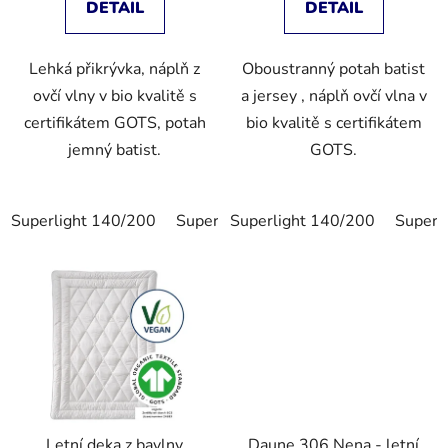
DETAIL
DETAIL
Lehká přikrývka, náplň z
Oboustranný potah batist
ovčí vlny v bio kvalitě s
a jersey , náplň ovčí vlna v
certifikátem GOTS, potah
bio kvalitě s certifikátem
jemný batist.
GOTS.
Superlight 140/200
Superlight 200/200
Superlight 140/200
Superl
Letní deka z bavlny
Daune 306 Nena - letní