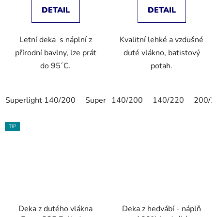
DETAIL
DETAIL
Letní deka s náplní z
Kvalitní lehké a vzdušné
přírodní bavlny, lze prát
duté vlákno, batistový
do 95´C.
potah.
Superlight 140/200
Superlight 200/200
140/200
140/220
Superlight 14
200/2
TIP
Deka z dutého vlákna
Deka z hedvábí - náplň