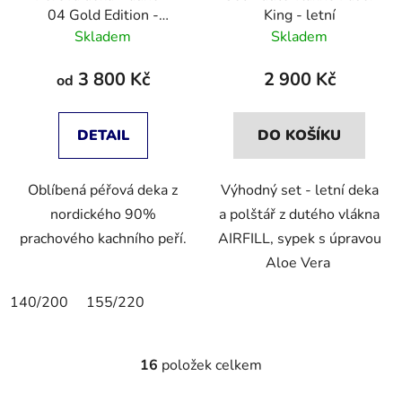
04 Gold Edition -
King - letní
Superlight
Skladem
Skladem
3 800 Kč
2 900 Kč
od
DETAIL
DO KOŠÍKU
Oblíbená péřová deka z
Výhodný set - letní deka
nordického 90%
a polštář z dutého vlákna
prachového kachního peří.
AIRFILL, sypek s úpravou
Aloe Vera
140/200
155/220
16
položek celkem
O
v