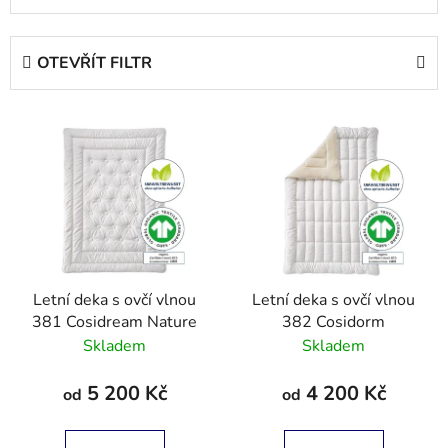
z
e
OTEVŘÍT FILTR
n
í
V
p
ý
r
p
o
i
d
s
u
p
k
r
t
Letní deka s ovčí vlnou
Letní deka s ovčí vlnou
o
ů
381 Cosidream Nature
382 Cosidorm
d
Skladem
Skladem
u
k
5 200 Kč
4 200 Kč
od
od
t
ů