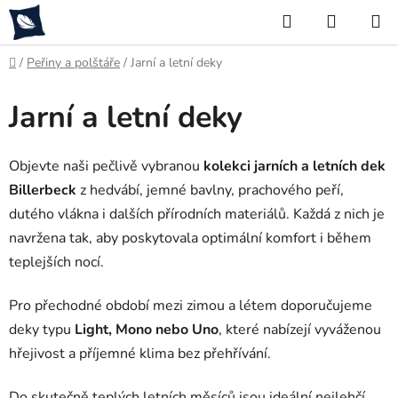
Přejít
Hledat
NÁKUP
na
KOŠÍK
obsah
Domů
/
Peřiny a polštáře
/
Jarní a letní deky
Jarní a letní deky
Objevte naši pečlivě vybranou
kolekci jarních a letních dek
Billerbeck
z hedvábí, jemné bavlny, prachového peří,
dutého vlákna i dalších přírodních materiálů. Každá z nich je
navržena tak, aby poskytovala optimální komfort i během
teplejších nocí.
Pro přechodné období mezi zimou a létem doporučujeme
deky typu
Light, Mono nebo Uno
, které nabízejí vyváženou
hřejivost a příjemné klima bez přehřívání.
Do skutečně teplých letních měsíců jsou ideální nejlehčí