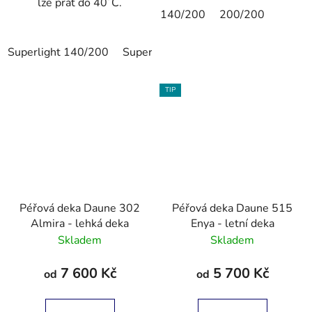
lze prát do 40´C.
140/200
200/200
Superlight 140/200
Superlight 155/220
Superlight 20
TIP
Péřová deka Daune 302
Péřová deka Daune 515
Almira - lehká deka
Enya - letní deka
Skladem
Skladem
7 600 Kč
5 700 Kč
od
od