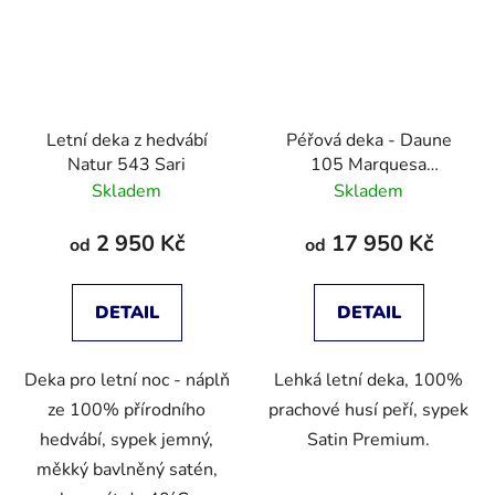
Letní deka z hedvábí
Péřová deka - Daune
Natur 543 Sari
105 Marquesa
Superlight
Skladem
Skladem
2 950 Kč
17 950 Kč
od
od
DETAIL
DETAIL
Deka pro letní noc - náplň
Lehká letní deka, 100%
ze 100% přírodního
prachové husí peří, sypek
hedvábí, sypek jemný,
Satin Premium.
měkký bavlněný satén,