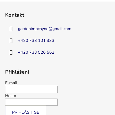
l
Z
á
á
d
Kontakt
p
a
a
c
gardenimpchyne
@
gmail.com
t
í
p
í
+420 733 101 333
r
v
+420 733 526 562
k
y
v
ý
Přihlášení
p
i
E-mail
s
u
Heslo
PŘIHLÁSIT SE