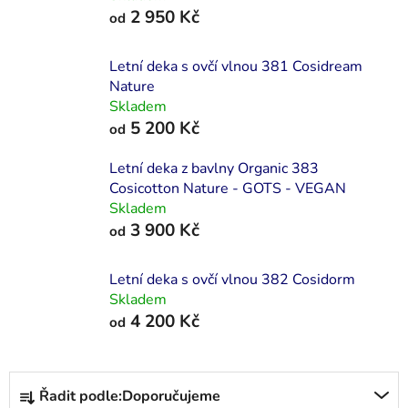
2 950 Kč
od
Letní deka s ovčí vlnou 381 Cosidream
Nature
Skladem
5 200 Kč
od
Letní deka z bavlny Organic 383
Cosicotton Nature - GOTS - VEGAN
Skladem
3 900 Kč
od
Letní deka s ovčí vlnou 382 Cosidorm
Skladem
4 200 Kč
od
Ř
Řadit podle:
Doporučujeme
a