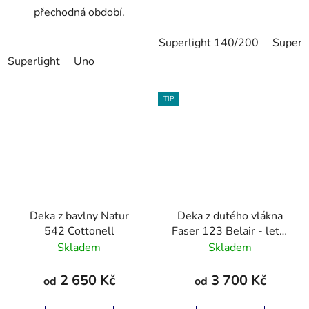
přechodná období.
Superlight 140/200
Superl
Superlight
Uno
TIP
Deka z bavlny Natur
Deka z dutého vlákna
542 Cottonell
Faser 123 Belair - letní
deka
Skladem
Skladem
2 650 Kč
3 700 Kč
od
od