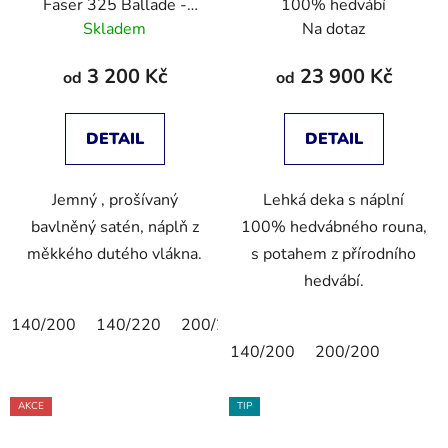
Faser 325 Ballade -
100% hedvábí
letní deka
Skladem
Na dotaz
3 200 Kč
23 900 Kč
od
od
DETAIL
DETAIL
Jemný , prošívaný
Lehká deka s náplní
bavlněný satén, náplň z
100% hedvábného rouna,
měkkého dutého vlákna.
s potahem z přírodního
hedvábí.
140/200
140/220
200/200
140/200
200/200
AKCE
TIP