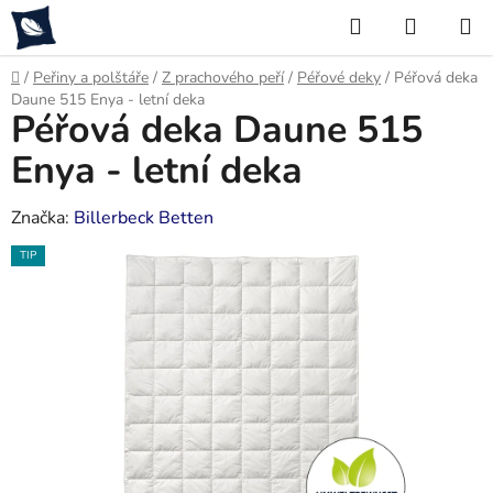
Přejít
Hledat
NÁKUP
na
KOŠÍK
obsah
Domů
/
Peřiny a polštáře
/
Z prachového peří
/
Péřové deky
/
Péřová deka
Daune 515 Enya - letní deka
Péřová deka Daune 515
Enya - letní deka
Značka:
Billerbeck Betten
TIP