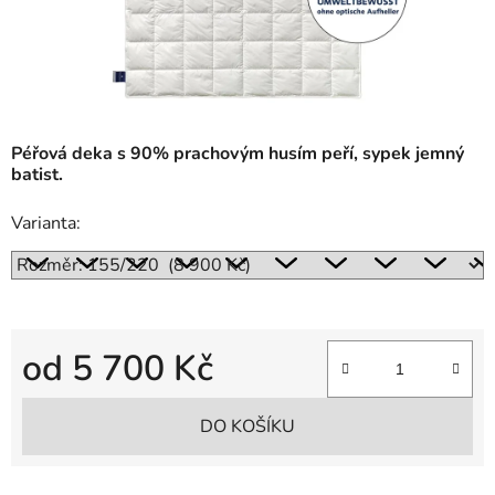
Péřová deka s 90% prachovým husím peří, sypek jemný
batist.
Varianta:
od
5 700 Kč
Měrná cena:
DO KOŠÍKU