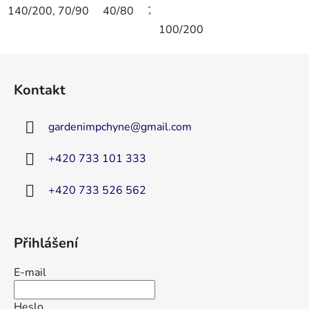
140/200, 70/90
40/80
70/90
80/80
40/40
135/
100/200
Z
á
Kontakt
p
a
gardenimpchyne
@
gmail.com
t
í
+420 733 101 333
+420 733 526 562
Přihlášení
E-mail
Heslo