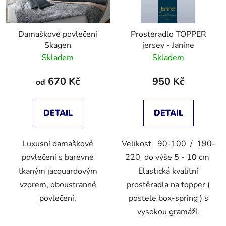
Damaškové povlečení
Prostěradlo TOPPER
Skagen
jersey - Janine
Skladem
Skladem
670 Kč
950 Kč
od
DETAIL
DETAIL
Luxusní damaškové
Velikost 90-100 / 190-
povlečení s barevně
220 do výše 5 - 10 cm
tkaným jacquardovým
Elastická kvalitní
vzorem, oboustranné
prostěradla na topper (
povlečení.
postele box-spring ) s
vysokou gramáží.