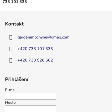
733 101 333
Z
á
Kontakt
p
a
gardenimpchyne
@
gmail.com
t
í
+420 733 101 333
+420 733 526 562
Přihlášení
E-mail
Heslo