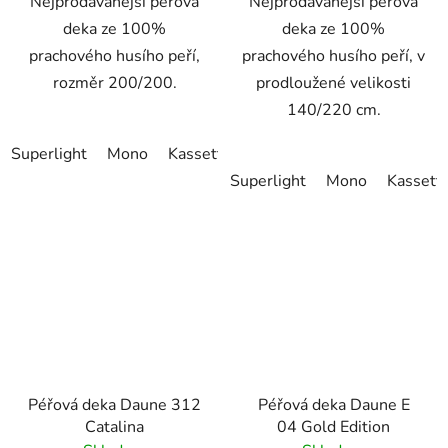
Nejprodávanější péřová
Nejprodávanější péřová
deka ze 100%
deka ze 100%
prachového husího peří,
prachového husího peří, v
rozměr 200/200.
prodloužené velikosti
140/220 cm.
Superlight
Mono
Kassette II
Superlight
Mono
Kassette
Péřová deka Daune 312
Péřová deka Daune E
Catalina
04 Gold Edition