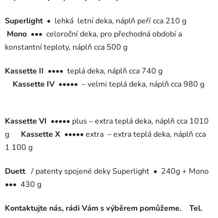
á
d
Superlight •
lehká letní deka, náplň peří cca 210 g
a
Mono •••
celoroční deka, pro přechodná období a
c
í
konstantní teploty, náplň cca 500 g
p
r
Kassette II ••••
teplá deka, náplň cca 740 g
v
Kassette IV •••••
– velmi teplá deka, náplň cca 980 g
k
y
v
Kassette VI •••••
plus – extra teplá deka, náplň cca 1010
ý
p
g
Kassette X •••••
extra – extra teplá deka, náplň cca
i
1 100 g
s
u
Duett
/ patenty spojené deky Superlight • 240g + Mono
••• 430 g
Kontaktujte nás, rádi Vám s výběrem pomůžeme. Tel.