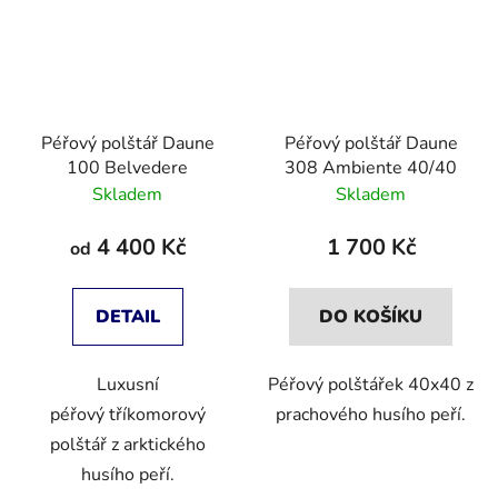
Péřový polštář Daune
Péřový polštář Daune
100 Belvedere
308 Ambiente 40/40
Skladem
Skladem
4 400 Kč
1 700 Kč
od
DETAIL
DO KOŠÍKU
Luxusní
Péřový polštářek 40x40 z
péřový tříkomorový
prachového husího peří.
polštář z arktického
husího peří.