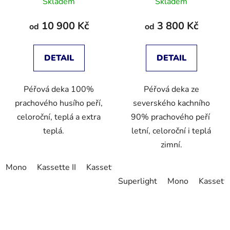
Skladem
Skladem
10 900 Kč
3 800 Kč
od
od
DETAIL
DETAIL
Péřová deka 100%
Péřová deka ze
prachového husího peří,
severského kachního
celoroční, teplá a extra
90% prachového peří
teplá.
letní, celoroční i teplá
zimní.
Mono
Kassette II
Kassette IV
Superlight
Mono
Kassette