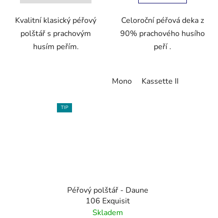
Kvalitní klasický péřový
Celoroční péřová deka z
polštář s prachovým
90% prachového husího
husím peřím.
peří .
Mono
Kassette II
TIP
Péřový polštář - Daune
106 Exquisit
Skladem