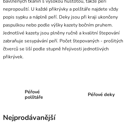
bavlněných tkanin s vysokou hustotou, takže peří
nepropouští. U každé přikrývky a polštáře najdete vždy
popis sypku a náplně peří. Deky jsou při kraji ukončeny
paspulkou nebo podle výšky kazety bočním pruhem.
Jednotlivé kazety jsou plněny ručně a kvalitní štepování
zabraňuje sesypávání peří. Počet štepovaných - prošitých
čtverců se liší podle stupně hřejivosti jednotlivých
přikrývek.
Péřové
Péřové deky
polštáře
Nejprodávanější