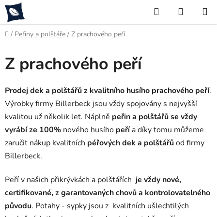
Přejít
Hledat
NÁKUP
na
KOŠÍK
obsah
Domů
/
Peřiny a polštáře
/
Z prachového peří
Z prachového peří
Prodej dek a polštářů z kvalitního husího prachového peří
.
Výrobky firmy Billerbeck jsou vždy spojovány s nejvyšší
kvalitou už několik let. Náplně
peřin a polštářů se vždy
vyrábí ze 100%
nového husího
peří
a díky tomu můžeme
zaručit nákup kvalitních
péřových dek a polštářů
od firmy
Billerbeck.
Peří v našich přikrývkách a polštářích
je vždy nové,
certifikované, z garantovaných chovů a kontrolovatelného
původu
. Potahy - sypky jsou z kvalitních ušlechtilých