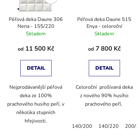
Péřová deka Daune 306
Péřová deka Daune 515
Nena - 155/220
Enya - celoroční
Skladem
Skladem
11 500 Kč
7 800 Kč
od
od
DETAIL
DETAIL
Nejprodávanější péřová
Celoroční prošívaná deka
deka ze 100%
z nového 90% husího
prachového husího peří, v
prachového peří,
několika stupních
hřejivosti.
140/200
140/220
200/2