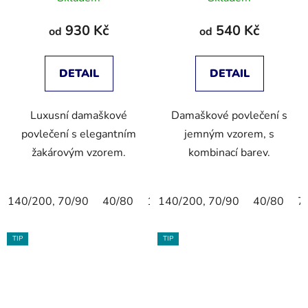
930 Kč
540 Kč
od
od
DETAIL
DETAIL
Luxusní damaškové
Damaškové povlečení s
povlečení s elegantním
jemným vzorem, s
žakárovým vzorem.
kombinací barev.
140/200, 70/90
40/80
135/200,80/80
140/200, 70/90
155/220,80/
40/80
7
TIP
TIP