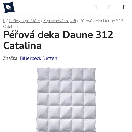
Přejít
Hledat
NÁKUP
na
KOŠÍK
obsah
Domů
/
Peřiny a polštáře
/
Z prachového peří
/
Péřová deka Daune 312
Catalina
Péřová deka Daune 312
Catalina
Značka:
Billerbeck Betten