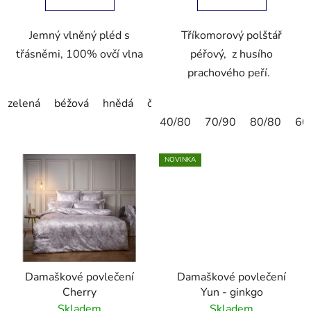
Jemný vlněný pléd s
Tříkomorový polštář
třásněmi, 100% ovčí vlna
péřový, z husího
prachového peří.
zelená
béžová
hnědá
červená
40/80
70/90
80/80
60
NOVINKA
Damaškové povlečení
Damaškové povlečení
Cherry
Yun - ginkgo
Skladem
Skladem