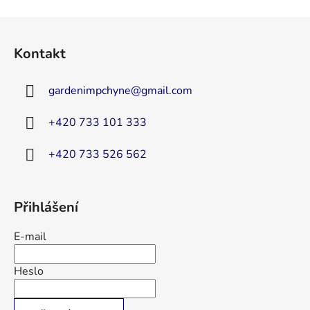
Z
á
Kontakt
p
a
gardenimpchyne
@
gmail.com
t
í
+420 733 101 333
+420 733 526 562
Přihlášení
E-mail
Heslo