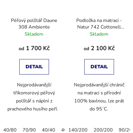
Péřový polštář Daune
Podložka na matraci -
308 Ambiente
Natur 742 Cottonell
Topper
Skladem
Skladem
1 700 Kč
2 100 Kč
od
od
DETAIL
DETAIL
Nejprodávanější
Nejprodávanější chránič
tříkomorový péřový
na matraci s přírodní
polštář s náplní z
100% bavlnou, lze prát
prachového husího peří.
do 95´C.
40/80
70/90
40/40
40/60
140/200
60/80
200/200
50/50
90/20