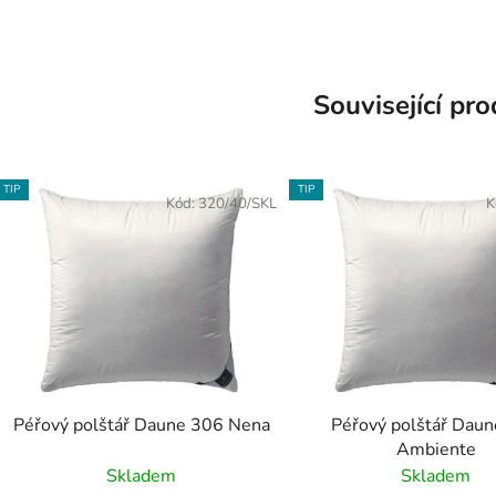
Související pr
TIP
TIP
Kód:
320/40/SKL
K
Péřový polštář Daune 306 Nena
Péřový polštář Dau
Ambiente
Skladem
Skladem