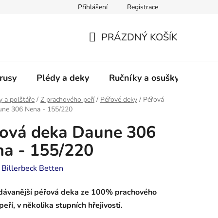
Přihlášení
Registrace
PRÁZDNÝ KOŠÍK
NÁKUPNÍ
KOŠÍK
rusy
Plédy a deky
Ručníky a osušky - frotté a
y a polštáře
/
Z prachového peří
/
Péřové deky
/
Péřová
une 306 Nena - 155/220
ová deka Daune 306
a - 155/220
:
Billerbeck Betten
dávanější péřová deka ze 100% prachového
peří, v několika stupních hřejivosti.