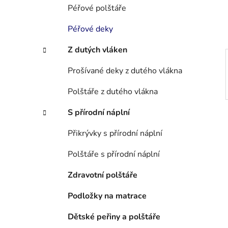
í
Péřové polštáře
p
a
Péřové deky
n
Z dutých vláken
e
l
Prošívané deky z dutého vlákna
Polštáře z dutého vlákna
S přírodní náplní
Přikrývky s přírodní náplní
Polštáře s přírodní náplní
Zdravotní polštáře
Podložky na matrace
Dětské peřiny a polštáře