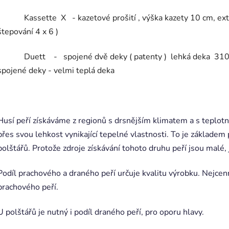
Kassette X - kazetové prošití , výška kazety 10 cm, extra
štepování 4 x 6 )
Duett - spojené dvě deky ( patenty ) lehká deka 310 g ( 
spojené deky - velmi teplá deka
Husí peří získáváme z regionů s drsnějším klimatem a s teplotn
přes svou lehkost vynikající tepelné vlastnosti. To je základem
polštářů. Protože zdroje získávání tohoto druhu peří jsou malé, 
Podíl prachového a draného peří určuje kvalitu výrobku. Nejce
prachového peří.
U polštářů je nutný i podíl draného peří, pro oporu hlavy.