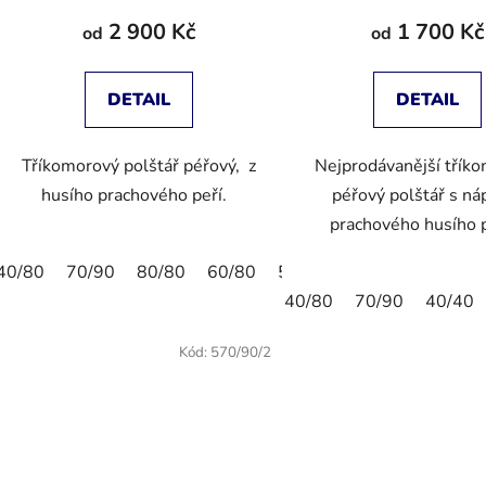
2 900 Kč
1 700 Kč
od
od
DETAIL
DETAIL
Tříkomorový polštář péřový, z
Nejprodávanější třík
husího prachového peří.
péřový polštář s náp
prachového husího 
40/80
70/90
80/80
60/80
50/70
40/80
70/90
40/40
Kód:
570/90/2