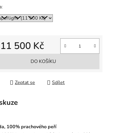
a:
d
11 500 Kč
 cena:
DO KOŠÍKU
Zeptat se
Sdílet
skuze
třída, 100% prachového peří