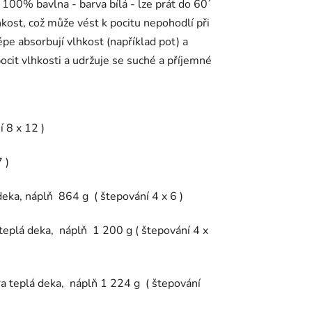
 100% bavlna - barva bílá - lze prát do 60´
hkost, což může vést k pocitu nepohodlí při
pe absorbují vlhkost (například pot) a
pocit vlhkosti a udržuje se suché a příjemné
ní 8 x 12 )
x 7 )
ka, náplň 864 g ( štepování 4 x 6 )
plá deka, náplň 1 200 g ( štepování 4 x
 teplá deka, náplň 1 224 g ( štepování