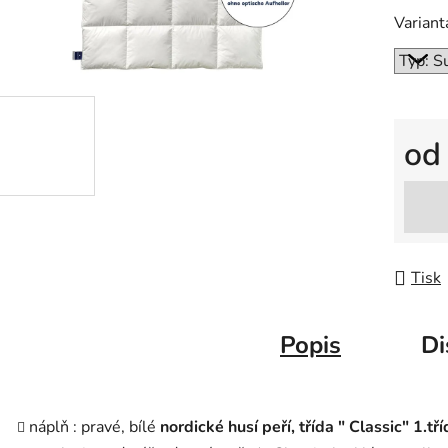
Variant
o
Měrná
Tisk
Popis
Di
náplň :
pravé,
bílé
nordické husí peří, třída " Classic" 1.