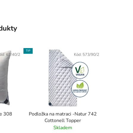
odukty
TIP
ód:
62/40/2
Kód:
573/90/2
ne 308
Podložka na matraci -Natur 742
Cottonell Topper
Skladem