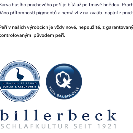
Barva husího prachového peří je bílá až po tmavě hnědou. Pracho
dáno přítomností pigmentů a nemá vliv na kvalitu náplní z prac
Peří v našich výrobcích je vždy nové, nepoužité, z garantovan
kontrolovaným původem peří.