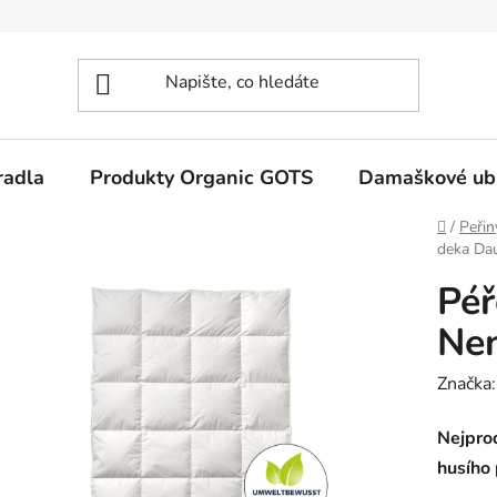
radla
Produkty Organic GOTS
Damaškové ub
Domů
/
Peřin
deka Da
Péř
Nen
Značka
Nejpro
husího 