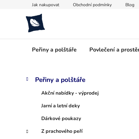
Přejít
Jak nakupovat
Obchodní podmínky
Blog
na
obsah
Peřiny a polštáře
Povlečení a prostě
P
K
Přeskočit
Peřiny a polštáře
a
kategorie
o
t
s
Akční nabídky - výprodej
e
t
g
Jarní a letní deky
r
o
a
r
Dárkové poukazy
i
n
e
n
Z prachového peří