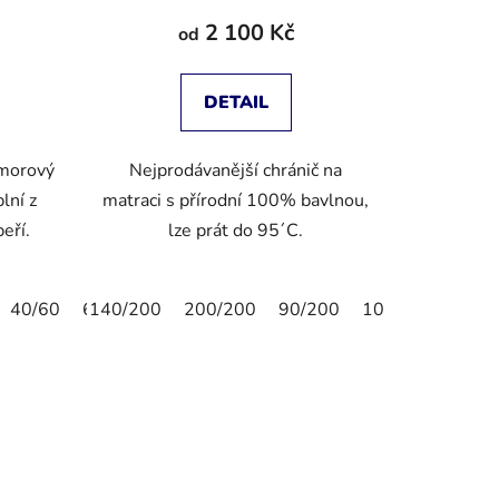
2 100 Kč
od
DETAIL
omorový
Nejprodávanější chránič na
lní z
matraci s přírodní 100% bavlnou,
peří.
lze prát do 95´C.
40/60
60/80
140/200
50/50
200/200
90/200
100/200
160/