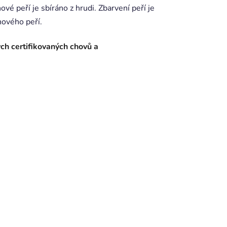
vé peří je sbíráno z hrudi. Zbarvení peří je
hového peří.
ých certifikovaných chovů a