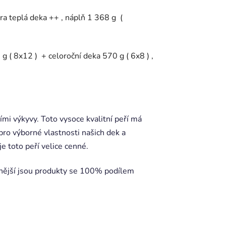
 teplá deka ++ , náplň 1 368 g (
8x12 ) + celoroční deka 570 g ( 6x8 ) ,
ími výkyvy. Toto vysoce kvalitní peří má
 pro výborné vlastnosti našich dek a
je toto peří velice cenné.
nnější jsou produkty se 100% podílem