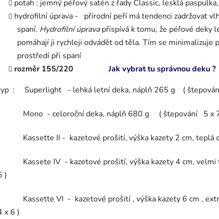
potah : jemný péřový satén z řady Classic, lesklá paspulka,
hydrofilní úprava - přírodní peří má tendenci zadržovat vl
spaní.
Hydrofilní úprava
přispívá k tomu, že péřové deky lé
pomáhají ji rychleji odvádět od těla. Tím se minimalizuje 
prostředí při spaní
rozměr 155/220
Jak vybrat tu správnou deku ?
typ : Superlight - lehká letní deka, náplň 265 g ( štepová
Mono - celoroční deka, náplň 680 g ( štepování 5 
Kassette II - kazetové prošití, výška kazety 2 cm, teplá de
Kassete IV - kazetové prošití, výška kazety 4 cm, velmi te
6 )
Kassette VI - kazetové prošití , výška kazety 6 cm , extra
4 x 6 )