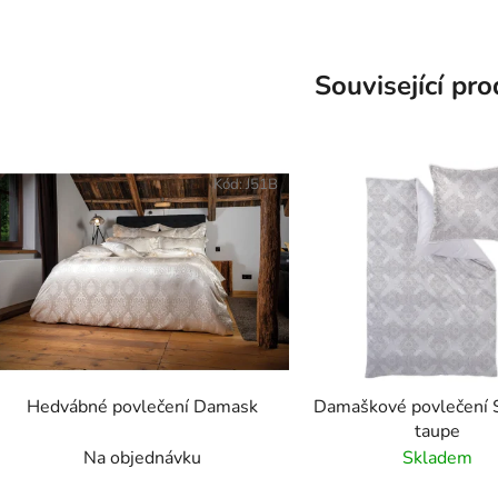
Související pr
Kód:
J51B
Hedvábné povlečení Damask
Damaškové povlečení S
taupe
Na objednávku
Skladem