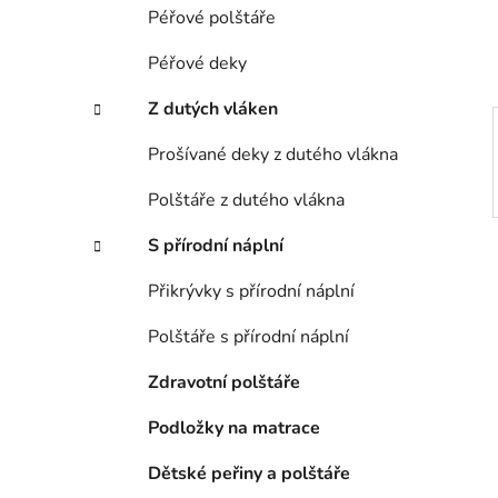
í
Péřové polštáře
p
a
Péřové deky
n
Z dutých vláken
e
l
Prošívané deky z dutého vlákna
Polštáře z dutého vlákna
S přírodní náplní
Přikrývky s přírodní náplní
Polštáře s přírodní náplní
Zdravotní polštáře
Podložky na matrace
Dětské peřiny a polštáře