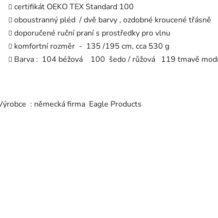
certifikát OEKO TEX Standard 100
oboustranný pléd / dvě barvy , ozdobné kroucené třásně
doporučené ruční praní s prostředky pro vlnu
komfortní rozměr - 135 /195 cm, cca 530 g
Barva
:
104 béžová 100 šedo / růžová
119 tmavě modr
Výrobce : německá firma
Eagle Products