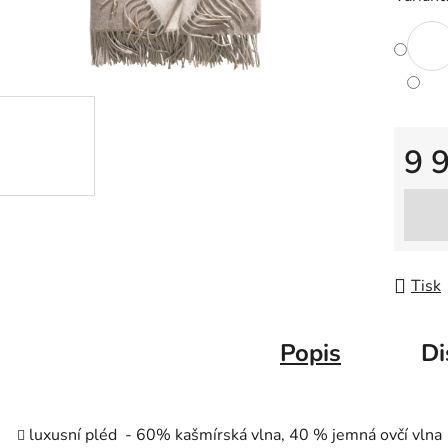
9 
Měrná
Tisk
Popis
Di
luxusní pléd - 6
0% kašmírská vlna, 40 % jemná ovčí vlna