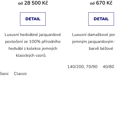
28 500 Kč
670 Kč
od
od
DETAIL
DETAIL
Luxusní hedvábné jacquardové
Luxusní damaškové pov
povlečení ze 100% přírodního
jemným jacquardovým
hedvábí z kolekce jemných
barvě béžové
klasických vzorů.
140/200, 70/90
40/80
Basic
Classic