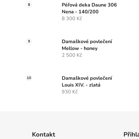
Péřová deka Daune 306
Nena - 140/200
8 300 Kč
Damaškové povlečení
Mellow - honey
2 500 Kč
Damaškové povlečení
Louis XIV. - zlatá
930 Kč
Z
á
Kontakt
Přihl
p