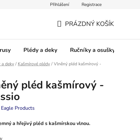
Přihlášení
Registrace
PRÁZDNÝ KOŠÍK
NÁKUPNÍ
KOŠÍK
rusy
Plédy a deky
Ručníky a osušky - frotté a
 a deky
/
Kašmírové plédy
/
Vlněný pléd kašmírový -
ěný pléd kašmírový -
ssio
:
Eagle Products
emný a hřejivý pléd s kašmírskou vlnou.
a: