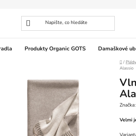
radla
Produkty Organic GOTS
Damaškové ub
Domů
/
Plédy
Alassio
Vln
Ala
Značka
Velmi j
Variant