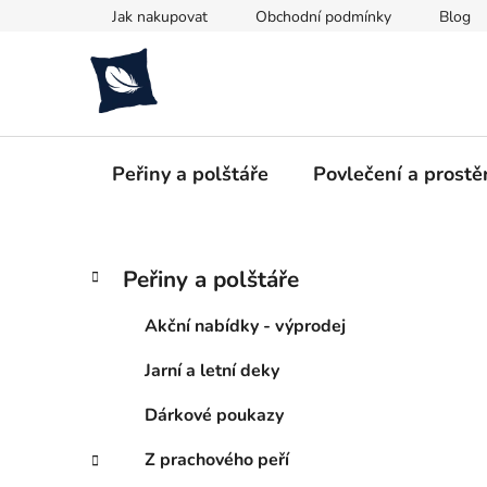
Přejít
Jak nakupovat
Obchodní podmínky
Blog
na
obsah
Peřiny a polštáře
Povlečení a prostě
P
K
Přeskočit
Peřiny a polštáře
a
kategorie
o
t
s
Akční nabídky - výprodej
e
t
g
Jarní a letní deky
r
o
a
r
Dárkové poukazy
i
n
e
n
Z prachového peří