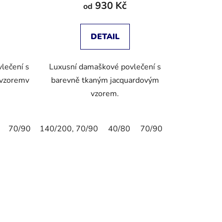
930 Kč
od
DETAIL
lečení s
Luxusní damaškové povlečení s
 vzoremv
barevně tkaným jacquardovým
vzorem.
70/90
140/200, 70/90
80/80
40/40
135/200,80/80
40/80
70/90
155/220,80/
80/80
135