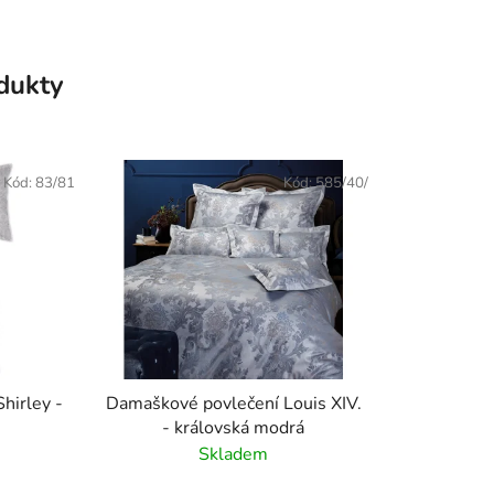
odukty
Kód:
83/81
Kód:
585/40/
hirley -
Damaškové povlečení Louis XIV.
- královská modrá
Skladem