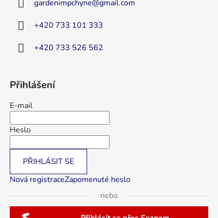
gardenimpchyne
@
gmail.com
t
í
+420 733 101 333
+420 733 526 562
Přihlášení
E-mail
Heslo
PŘIHLÁSIT SE
Nová registrace
Zapomenuté heslo
nebo