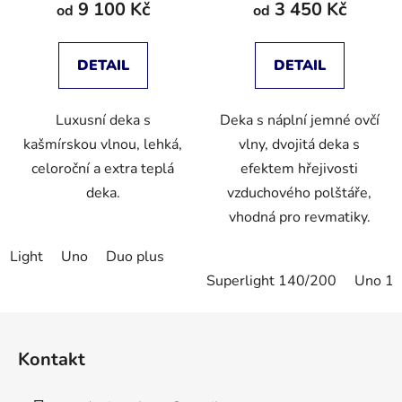
9 100 Kč
3 450 Kč
od
od
DETAIL
DETAIL
Luxusní deka s
Deka s náplní jemné ovčí
kašmírskou vlnou, lehká,
vlny, dvojitá deka s
celoroční a extra teplá
efektem hřejivosti
deka.
vzduchového polštáře,
vhodná pro revmatiky.
Light
Uno
Duo plus
Superlight 140/200
Uno 1
Z
á
Kontakt
p
a