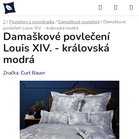
Přejít
Hledat
NÁKUP
na
KOŠÍK
obsah
Domů
/
Povlečení a prostěradla
/
Damaškové povlečení
/
Damaškové
povlečení Louis XIV. - královská modrá
Damaškové povlečení
Louis XIV. - královská
modrá
Značka:
Curt Bauer