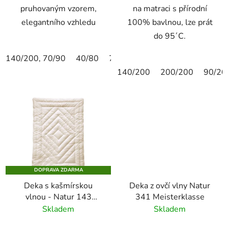
pruhovaným vzorem,
na matraci s přírodní
elegantního vzhledu
100% bavlnou, lze prát
do 95´C.
140/200, 70/90
40/80
70/90
80/80
40/40
135/
140/200
200/200
90/20
DOPRAVA ZDARMA
Deka s kašmírskou
Deka z ovčí vlny Natur
vlnou - Natur 143
341 Meisterklasse
Contessa
Skladem
Skladem