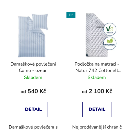
TIP
Damaškové povlečení
Podložka na matraci -
Como - ozean
Natur 742 Cottonell
Topper
Skladem
Skladem
540 Kč
2 100 Kč
od
od
DETAIL
DETAIL
Damaškové povlečení s
Nejprodávanější chránič