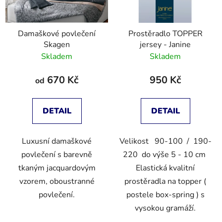
Damaškové povlečení
Prostěradlo TOPPER
Skagen
jersey - Janine
Skladem
Skladem
670 Kč
950 Kč
od
DETAIL
DETAIL
Luxusní damaškové
Velikost 90-100 / 190-
povlečení s barevně
220 do výše 5 - 10 cm
tkaným jacquardovým
Elastická kvalitní
vzorem, oboustranné
prostěradla na topper (
povlečení.
postele box-spring ) s
vysokou gramáží.