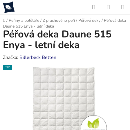
Přejít
Hledat
NÁKUP
na
KOŠÍK
obsah
Domů
/
Peřiny a polštáře
/
Z prachového peří
/
Péřové deky
/
Péřová deka
Daune 515 Enya - letní deka
Péřová deka Daune 515
Enya - letní deka
Značka:
Billerbeck Betten
TIP