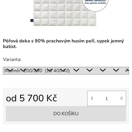
Péřová deka s 90% prachovým husím peří, sypek jemný
batist.
Varianta:
od
5 700 Kč
Měrná cena:
DO KOŠÍKU