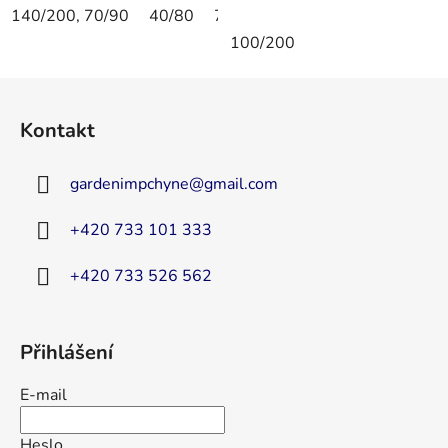
140/200, 70/90
40/80
70/90
80/80
40/40
135/
100/200
Z
á
Kontakt
p
a
gardenimpchyne
@
gmail.com
t
í
+420 733 101 333
+420 733 526 562
Přihlášení
E-mail
Heslo