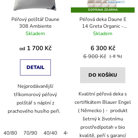
DOPRAVA ZDARMA
Péřový polštář Daune
Péřová deka Daune E
308 Ambiente
14 Greta Organic -
teplá deka
Skladem
Skladem
1 700 Kč
6 300 Kč
od
6 900 Kč
(–8 %)
DETAIL
DO KOŠÍKU
Nejprodávanější
Kvalitní péřová deka s
tříkomorový péřový
certifikátem Blauer Engel
polštář s náplní z
( Německo ) - produkt
prachového husího peří.
šetrný k životnímu
prostředípotah v bio
40/80
70/90
40/40
40/60
60/80
50/50
kvalitě, peří s garancí