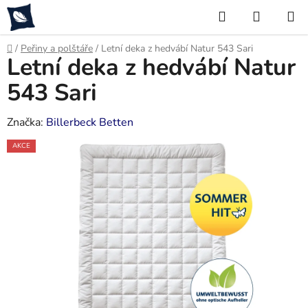
Přejít
Hledat
NÁKUP
na
KOŠÍK
obsah
Domů
/
Peřiny a polštáře
/
Letní deka z hedvábí Natur 543 Sari
Letní deka z hedvábí Natur
543 Sari
Značka:
Billerbeck Betten
AKCE