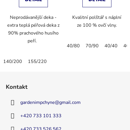
Neprodávanější deka -
Kvalitní polštář s náplní
extra teplá péřová deka z
ze 100 % ovčí vlny.
90% prachového husího
peří.
40/80
70/90
40/40
40
140/200
155/220
Z
á
Kontakt
p
a
gardenimpchyne
@
gmail.com
t
í
+420 733 101 333
+420 733 526 562