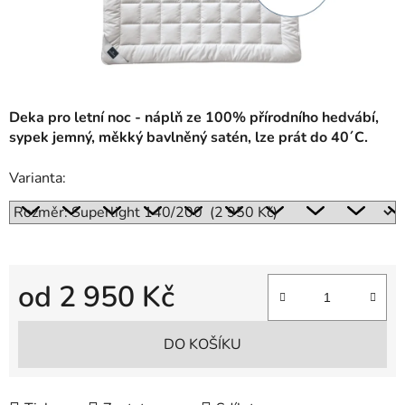
Deka pro letní noc - náplň ze 100% přírodního hedvábí,
sypek jemný, měkký bavlněný satén, lze prát do 40´C.
Varianta:
od
2 950 Kč
Měrná cena:
DO KOŠÍKU