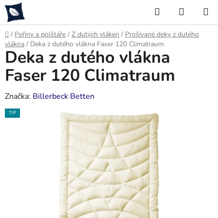
Přejít
Hledat
NÁKUP
na
KOŠÍK
obsah
Domů
/
Peřiny a polštáře
/
Z dutých vláken
/
Prošívané deky z dutého
vlákna
/
Deka z dutého vlákna Faser 120 Climatraum
Deka z dutého vlákna
Faser 120 Climatraum
Značka:
Billerbeck Betten
TIP