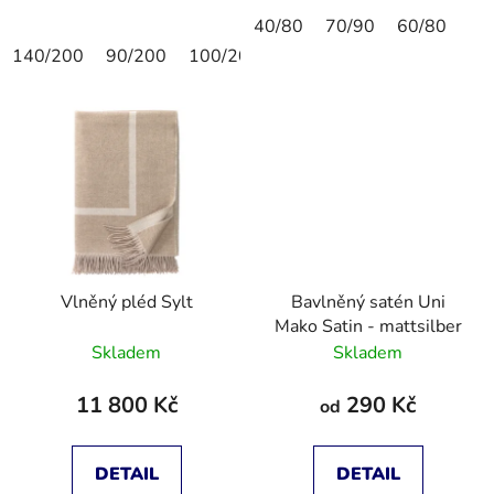
40/80
70/90
60/80
140/200
90/200
100/200
90/190
Vlněný pléd Sylt
Bavlněný satén Uni
Mako Satin - mattsilber
Skladem
Skladem
11 800 Kč
290 Kč
od
DETAIL
DETAIL