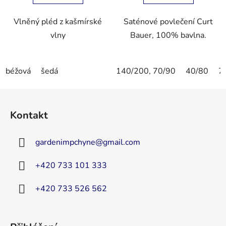
Vlněný pléd z kašmírské
Saténové povlečení Curt
vlny
Bauer, 100% bavlna.
béžová
šedá
140/200, 70/90
40/80
7
Z
á
Kontakt
p
a
gardenimpchyne
@
gmail.com
t
í
+420 733 101 333
+420 733 526 562