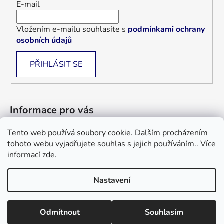
E-mail
Vložením e-mailu souhlasíte s
podmínkami ochrany
osobních údajů
PŘIHLÁSIT SE
Informace pro vás
Tento web používá soubory cookie. Dalším procházením
Jak nakupovat
tohoto webu vyjadřujete souhlas s jejich používáním.. Více
Obchodní podmínky
informací
zde
.
Blog
Nastavení
Informace a objednávky : +420 733 101 333, +420 733 526 562
Vytvořil Shoptet
nebo email : gardenimpchyne@gmail.com info@polstare-deky-
Odmítnout
Souhlasím
Copyright 2026
Polštáře deky Billerbeck
. Všechna
billerbeck.cz ,