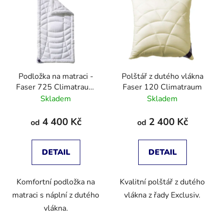
Podložka na matraci -
Polštář z dutého vlákna
Faser 725 Climatraum
Faser 120 Climatraum
Topper
Skladem
Skladem
4 400 Kč
2 400 Kč
od
od
DETAIL
DETAIL
Komfortní podložka na
Kvalitní polštář z dutého
matraci s náplní z dutého
vlákna z řady Exclusiv.
vlákna.