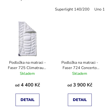
Superlight 140/200
Uno 1
Podložka na matraci -
Podložka na matraci -
Faser 725 Climatraum
Faser 724 Concerto
Topper
Topper
Skladem
Skladem
4 400 Kč
3 900 Kč
od
od
DETAIL
DETAIL