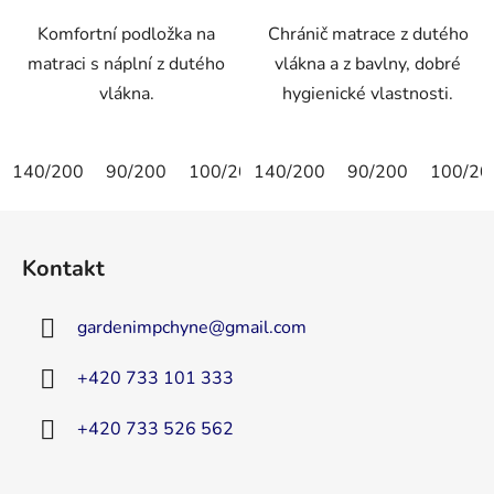
Komfortní podložka na
Chránič matrace z dutého
matraci s náplní z dutého
vlákna a z bavlny, dobré
vlákna.
hygienické vlastnosti.
140/200
90/200
100/200
140/200
90/190
90/200
100/20
Z
á
Kontakt
p
a
gardenimpchyne
@
gmail.com
t
í
+420 733 101 333
+420 733 526 562