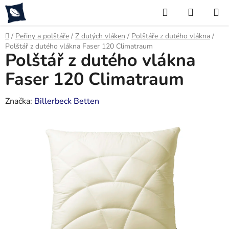
Přejít
Hledat
NÁKUP
na
KOŠÍK
obsah
Domů
/
Peřiny a polštáře
/
Z dutých vláken
/
Polštáře z dutého vlákna
/
Polštář z dutého vlákna Faser 120 Climatraum
Polštář z dutého vlákna
Faser 120 Climatraum
Značka:
Billerbeck Betten