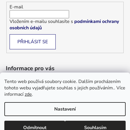
E-mail
Vložením e-mailu souhlasíte s
podmínkami ochrany
osobních údajů
PŘIHLÁSIT SE
Informace pro vás
Tento web používá soubory cookie. Dalším procházením
Jak nakupovat
tohoto webu vyjadřujete souhlas s jejich používáním.. Více
Obchodní podmínky
informací
zde
.
Blog
Nastavení
Informace a objednávky : +420 733 101 333, +420 733 526 562
Vytvořil Shoptet
nebo email : gardenimpchyne@gmail.com info@polstare-deky-
Odmítnout
Souhlasím
Copyright 2026
Polštáře deky Billerbeck
. Všechna