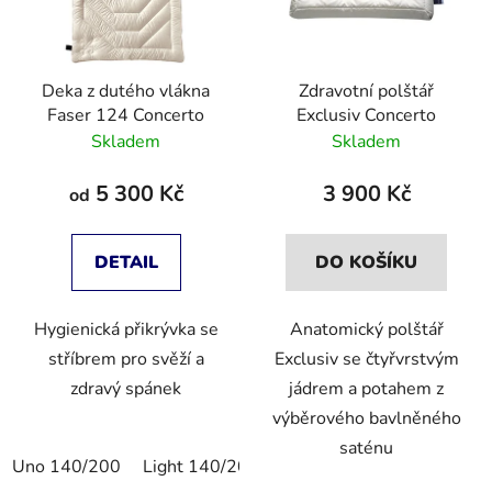
Deka z dutého vlákna
Zdravotní polštář
Faser 124 Concerto
Exclusiv Concerto
Skladem
Skladem
5 300 Kč
3 900 Kč
od
DETAIL
DO KOŠÍKU
Hygienická přikrývka se
Anatomický polštář
stříbrem pro svěží a
Exclusiv se čtyřvrstvým
zdravý spánek
jádrem a potahem z
výběrového bavlněného
saténu
Uno 140/200
Light 140/200
LIght 140/220
Uno 140