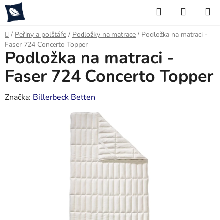
Přejít
Hledat
NÁKUP
na
KOŠÍK
obsah
Domů
/
Peřiny a polštáře
/
Podložky na matrace
/
Podložka na matraci -
Faser 724 Concerto Topper
Podložka na matraci -
Faser 724 Concerto Topper
Značka:
Billerbeck Betten