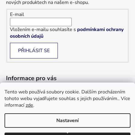
nových produktech na našem e-shopu.
E-mail
Vložením e-mailu souhlasíte s
podmínkami ochrany
osobních údajů
PŘIHLÁSIT SE
Informace pro vás
Tento web používá soubory cookie. Dalším procházením
Jak nakupovat
tohoto webu vyjadřujete souhlas s jejich používáním.. Více
Obchodní podmínky
informací
zde
.
Blog
Nastavení
Informace a objednávky : +420 733 101 333, +420 733 526 562
Vytvořil Shoptet