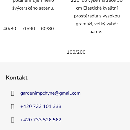
potahem z jemného
220 do výše matrace 35
švýcarského saténu.
cm Elastická kvalitní
prostěradla s vysokou
gramáží, velký výběr
40/80
70/90
60/80
barev.
100/200
Z
á
Kontakt
p
a
gardenimpchyne
@
gmail.com
t
í
+420 733 101 333
+420 733 526 562