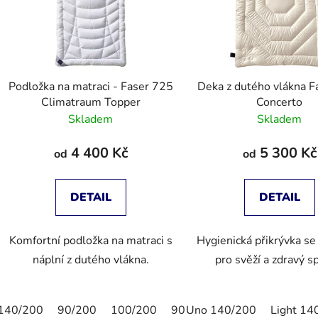
Podložka na matraci - Faser 725
Deka z dutého vlákna F
Climatraum Topper
Concerto
Skladem
Skladem
4 400 Kč
5 300 Kč
od
od
DETAIL
DETAIL
Komfortní podložka na matraci s
Hygienická přikrývka se
náplní z dutého vlákna.
pro svěží a zdravý 
140/200
90/200
100/200
90/190
Uno 140/200
Light 14