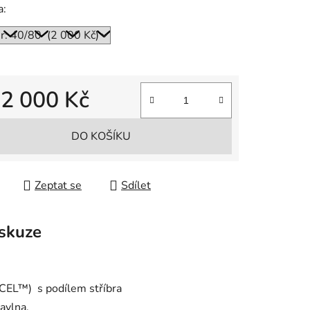
a:
d
2 000 Kč
 cena:
DO KOŠÍKU
Zeptat se
Sdílet
skuze
EL™) s podílem stříbra
avlna,