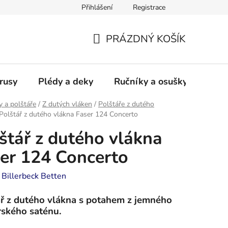
Přihlášení
Registrace
PRÁZDNÝ KOŠÍK
NÁKUPNÍ
KOŠÍK
rusy
Plédy a deky
Ručníky a osušky - frotté a
y a polštáře
/
Z dutých vláken
/
Polštáře z dutého
Polštář z dutého vlákna Faser 124 Concerto
štář z dutého vlákna
er 124 Concerto
:
Billerbeck Betten
ář z dutého vlákna s potahem z jemného
rského saténu.