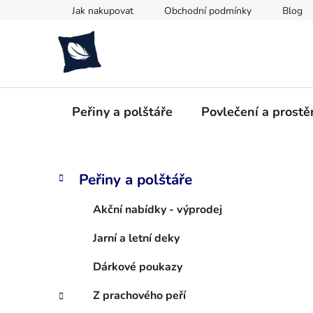
Přejít
Jak nakupovat
Obchodní podmínky
Blog
na
obsah
Peřiny a polštáře
Povlečení a prostě
P
K
Přeskočit
Peřiny a polštáře
a
kategorie
o
t
s
Akční nabídky - výprodej
e
t
g
Jarní a letní deky
r
o
a
r
Dárkové poukazy
i
n
e
n
Z prachového peří