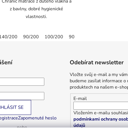
Chránič matrace z dutého vlákna a
z bavlny, dobré hygienické
vlastnosti.
140/200
90/200
100/200
90/190
ášení
Odebírat newsletter
Vložte svůj e-mail a my vám
budeme zasílat informace o
produktech na našem e-sho
E-mail
IHLÁSIT SE
Vložením e-mailu souhlasí
egistrace
Zapomenuté heslo
podmínkami ochrany osob
údajů
nebo