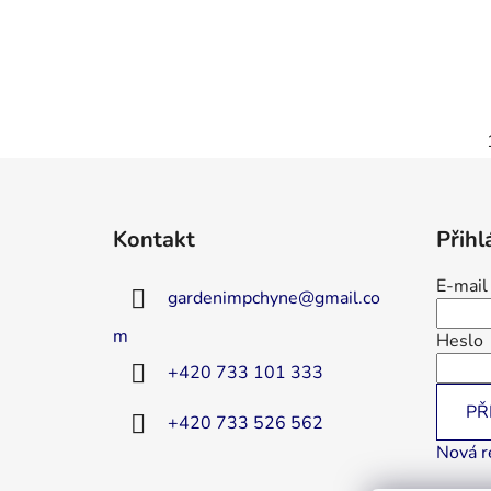
Z
á
Kontakt
Přihl
p
a
E-mail
gardenimpchyne
@
gmail.co
t
í
m
Heslo
+420 733 101 333
PŘ
+420 733 526 562
Nová r