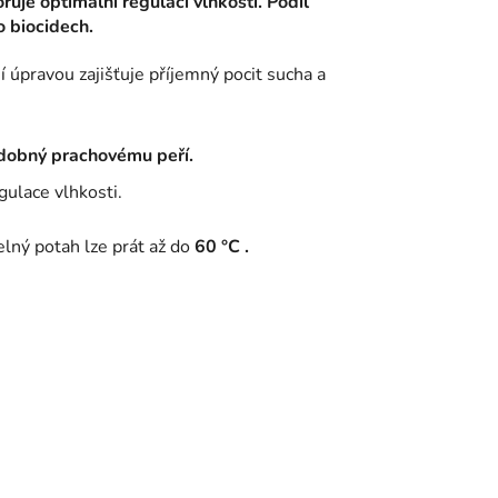
je optimální regulaci vlhkosti. Podíl
o biocidech.
 úpravou zajišťuje příjemný pocit sucha a
dobný prachovému peří.
gulace vlhkosti.
elný potah lze prát až do
60 °C .