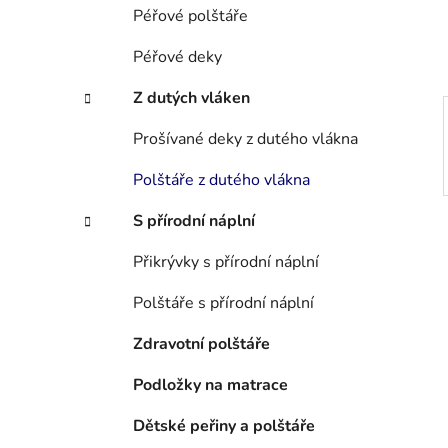
í
Péřové polštáře
p
a
Péřové deky
n
Z dutých vláken
e
l
Prošívané deky z dutého vlákna
Polštáře z dutého vlákna
S přírodní náplní
Přikrývky s přírodní náplní
Polštáře s přírodní náplní
Zdravotní polštáře
Podložky na matrace
Dětské peřiny a polštáře