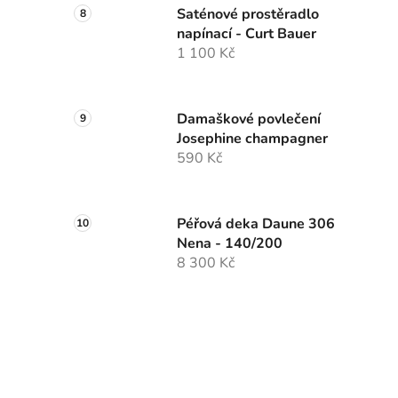
Saténové prostěradlo
napínací - Curt Bauer
1 100 Kč
Damaškové povlečení
Josephine champagner
590 Kč
Péřová deka Daune 306
Nena - 140/200
8 300 Kč