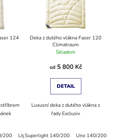
aser 124
Deka z dutého vlákna Faser 120
Climatraum
Skladem
5 800 Kč
od
DETAIL
 stříbrem
Luxusní deka z dutého vlákna z
spánek
řady Exclusiv
0/200
LIght 140/220
Superlight 140/200
Uno 140/220
Uno 140/200
Duo 140/200
Superlight
Du