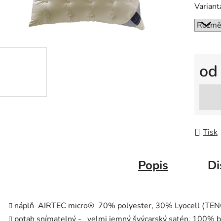
Variant
o
Měrná
Tisk
Popis
Di
náplň AIRTEC micro® 70% polyester, 30% Lyocell (TENC
potah snímatelný - velmi jemný švýcarský satén, 100% b