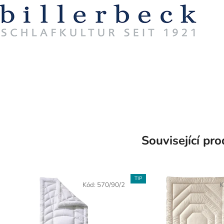
Související pr
TIP
Kód:
570/90/2
K