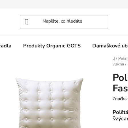
radla
Produkty Organic GOTS
Damaškové ub
Domů
/
Peřin
vlákna
/
Pol
Fas
Značka
Polšt
švýca