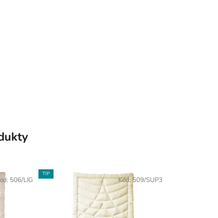
odukty
TIP
ód:
506/LIG
Kód:
509/SUP3