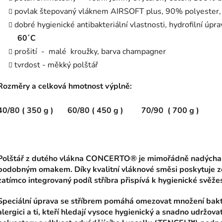
povlak štepovaný vláknem AIRSOFT plus, 90% polyester, 
dobré hygienické antibakteriální vlastnosti, hydrofilní úpr
60´C
prošití - malé kroužky, barva champagner
tvrdost - měkký polštář
Rozměry a celková hmotnost výplně:
40/80 ( 350 g ) 60/80 ( 450 g ) 70/90 ( 700 g )
Polštář z dutého vlákna CONCERTO® je mimořádně nadýchaný
podobným omakem. Díky kvalitní vláknové směsi poskytuje z
zatímco integrovaný podíl stříbra přispívá k hygienické svěžes
Speciální úprava se stříbrem pomáhá omezovat množení bakte
alergici a ti, kteří hledají vysoce hygienický a snadno udržo