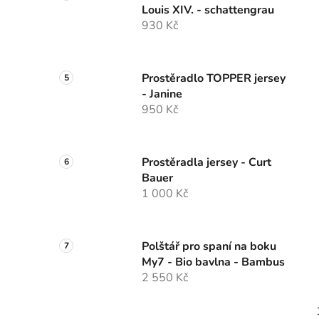
Louis XIV. - schattengrau
930 Kč
Prostěradlo TOPPER jersey
- Janine
950 Kč
Prostěradla jersey - Curt
Bauer
1 000 Kč
Polštář pro spaní na boku
My7 - Bio bavlna - Bambus
2 550 Kč