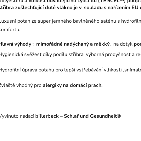
polyesteru a vlhkost odvádějícího Lyocellu (TENCEL™) podporu
stříbra zušlechťující duté vlákno je v souladu s nařízením EU 
Luxusní potah ze super jemného bavlněného saténu s hydrofilní
komfortu.
Hlavní výhody :
mimořádně nadýchaný a měkký
, na dotyk
po
Hygienická svěžest díky podílu stříbra, výborná prodyšnost a re
Hydrofilní úprava potahu pro lepší vstřebávání vlhkosti ,snímat
Zvláště vhodný pro
alergiky na domácí prach.
Vyvinuto nadací
billerbeck – Schlaf und Gesundheit®