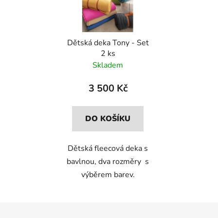
Dětská deka Tony - Set
2 ks
Skladem
3 500 Kč
DO KOŠÍKU
Dětská fleecová deka s
bavlnou, dva rozměry s
výběrem barev.
Z