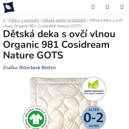
Přejít
Hledat
NÁKUP
na
KOŠÍK
obsah
Domů
/
Peřiny a polštáře
/
Dětské peřiny a polštáře
/
Dětská deka s ovčí
vlnou Organic 981 Cosidream Nature GOTS
Dětská deka s ovčí vlnou
Organic 981 Cosidream
Nature GOTS
Značka:
Billerbeck Betten