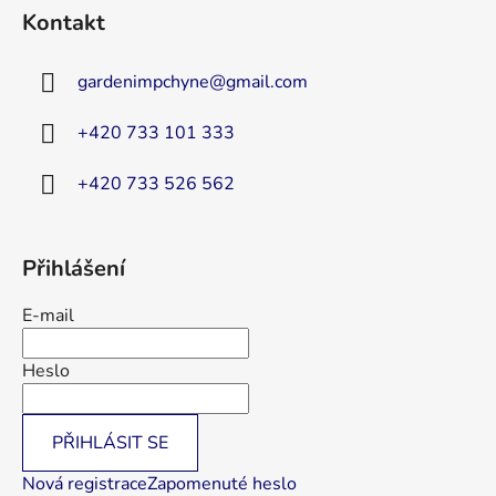
á
Kontakt
p
a
gardenimpchyne
@
gmail.com
t
í
+420 733 101 333
+420 733 526 562
Přihlášení
E-mail
Heslo
PŘIHLÁSIT SE
Nová registrace
Zapomenuté heslo