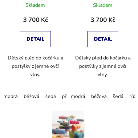
Skladem
Skladem
3 700 Kč
3 700 Kč
DETAIL
DETAIL
Dětský pléd do kočárku a
Dětský pléd do kočárku a
postýlky z jemné ovčí
postýlky z jemné ovčí
vlny.
vlny.
modrá
béžová
šedá
přírodní
modrá
růžová
béžová
šedá
růž