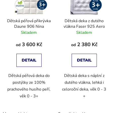
Dětská péřová přikrývka
Dětská deka z dutého
Daune 906 Nina
vlákna Faser 925 Aero
Skladem
Skladem
3 600 Kč
2 380 Kč
od
od
DETAIL
DETAIL
Dětská péřová deka do
Dětská deka s náplní z
postýlky ze 100%
dutého vlákna, lehká i
prachového husího peří,
celoroční deka, věk 0 - 3
věk 0 - 3+
+