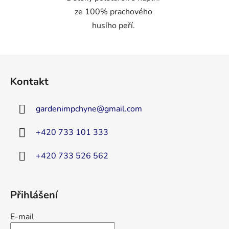
ze 100% prachového
husího peří.
Z
á
Kontakt
p
a
gardenimpchyne
@
gmail.com
t
í
+420 733 101 333
+420 733 526 562
Přihlášení
E-mail