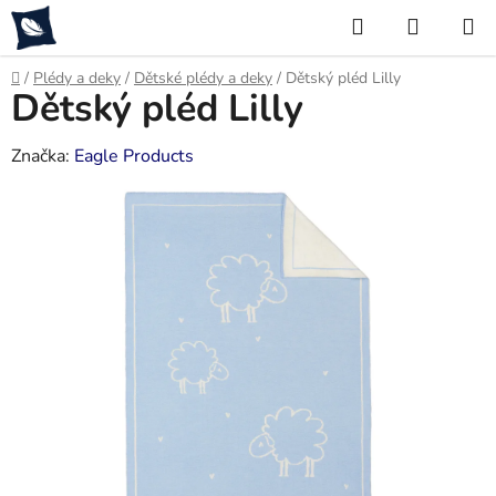
Přejít
Hledat
NÁKUP
na
KOŠÍK
obsah
Domů
/
Plédy a deky
/
Dětské plédy a deky
/
Dětský pléd Lilly
Dětský pléd Lilly
Značka:
Eagle Products