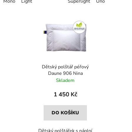
Mono
Light
Superlight
Uno
Dětský polštář péřový
Daune 906 Nina
Skladem
1 450 Kč
DO KOŠÍKU
Dětský polštářek s náplní