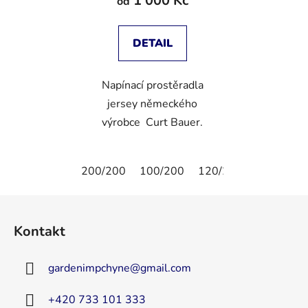
1 000 Kč
od
DETAIL
Napínací prostěradla
jersey německého
výrobce Curt Bauer.
200/200
100/200
120/200
150/200
Z
á
Kontakt
p
a
gardenimpchyne
@
gmail.com
t
í
+420 733 101 333