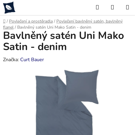
Přejít
Hledat
NÁKUP
na
KOŠÍK
obsah
Domů
/
Povlečení a prostěradla
/
Povlečení bavlněný satén, bavlněný
flanel
/
Bavlněný satén Uni Mako Satin - denim
Bavlněný satén Uni Mako
Satin - denim
Značka:
Curt Bauer