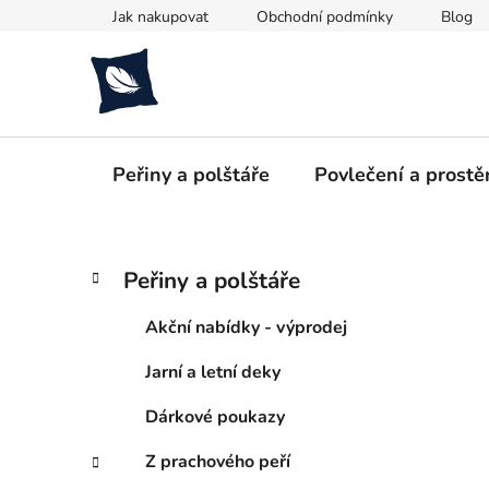
Přejít
Jak nakupovat
Obchodní podmínky
Blog
na
obsah
Peřiny a polštáře
Povlečení a prostě
P
K
Přeskočit
Peřiny a polštáře
a
kategorie
o
t
s
Akční nabídky - výprodej
e
t
g
Jarní a letní deky
r
o
a
r
Dárkové poukazy
i
n
e
n
Z prachového peří