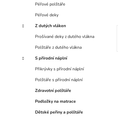
í
Péřové polštáře
p
a
Péřové deky
n
Z dutých vláken
e
l
Prošívané deky z dutého vlákna
Polštáře z dutého vlákna
S přírodní náplní
Přikrývky s přírodní náplní
Polštáře s přírodní náplní
Zdravotní polštáře
Podložky na matrace
Dětské peřiny a polštáře