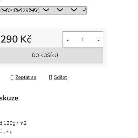
d
290 Kč
 cena:
DO KOŠÍKU
Zeptat se
Sdílet
skuze
áž 120g / m2
 , zip