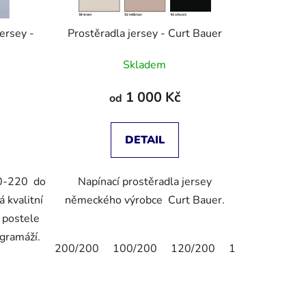
Prostěradla jersey - Curt Bauer
Skladem
1 000 Kč
od
DETAIL
0-220 do
Napínací prostěradla jersey
 kvalitní
německého výrobce Curt Bauer.
( postele
 gramáží.
200/200
100/200
120/200
150/200