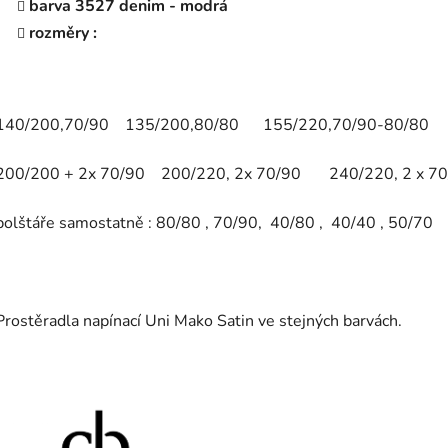
barva
3527 denim - modrá
rozměry :
140/200,
70/90 135/200,80/80 155/220,70/90-80/80
200/200
+ 2x 70/90 200/220, 2x 70/90 240/220, 2 x 70
polštáře samostatně : 80/80 , 70/90, 40/80 , 40/40 , 50/70
Prostěradla napínací Uni Mako Satin ve stejných barvách.