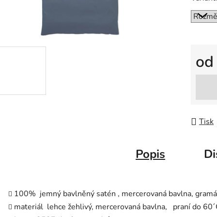
o
Měrná
Tisk
Popis
Di
100% jemný bavlněný satén , mercerovaná bavlna, gram
materiál lehce žehlivý, mercerovaná bavlna, praní do 60´C