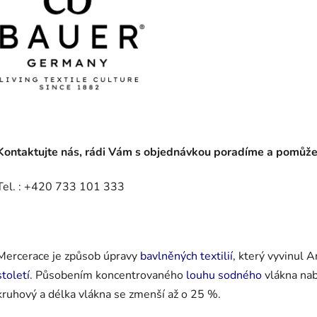
Kontaktujte nás, rádi Vám s objednávkou poradíme a pomůž
Tel. : +420 733 101 333
Mercerace
je způsob úpravy
bavlněných textilií
, který vyvinul 
století
.
Působením
koncentrovaného
louhu
sodného
vlá
kna
nab
kruhový a délka vlákna se zmenší až o 25 %.