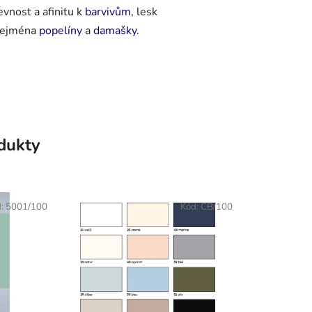
vnost a afinitu k
barvivům
, lesk
 zejména
popelíny
a
damašky
.
odukty
d:
5001/100
Kód:
CB/100