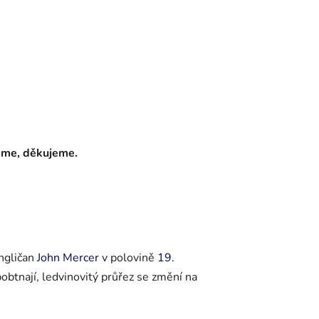
eme, děkujeme.
Angličan
John Mercer
v polovině
19.
obtnají, ledvinovitý průřez se změní na