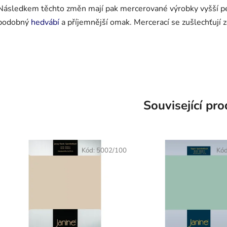
Následkem těchto změn mají pak mercerované výrobky vyšší pe
podobný
hedvábí
a příjemnější omak. Mercerací se zušlechťují
Související pr
Kód:
5002/100
Kó