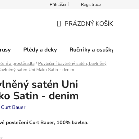
Přihlášení
Registrace
PRÁZDNÝ KOŠÍK
NÁKUPNÍ
KOŠÍK
rusy
Plédy a deky
Ručníky a osušky - frotté a
čení a prostěradla
/
Povlečení bavlněný satén, bavlněný
avlněný satén Uni Mako Satin - denim
lněný satén Uni
o Satin - denim
:
Curt Bauer
vé povlečení Curt Bauer, 100% bavlna.
a: