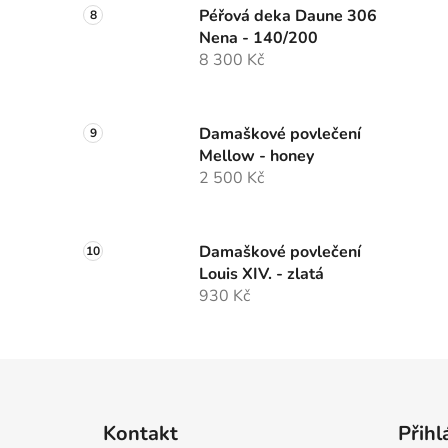
Péřová deka Daune 306
Nena - 140/200
8 300 Kč
Damaškové povlečení
Mellow - honey
2 500 Kč
Damaškové povlečení
Louis XIV. - zlatá
930 Kč
Z
á
Kontakt
Přihl
p