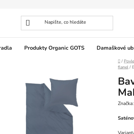
radla
Produkty Organic GOTS
Damaškové ub
Domů
/
Povle
flanel
/
B
Bav
Mak
Značka
Saténo
Variant