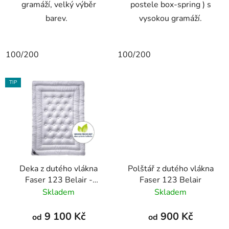
gramáží, velký výběr
postele box-spring ) s
barev.
vysokou gramáží.
100/200
100/200
TIP
Deka z dutého vlákna
Polštář z dutého vlákna
Faser 123 Belair -
Faser 123 Belair
Duett
Skladem
Skladem
9 100 Kč
900 Kč
od
od