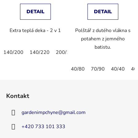
DETAIL
DETAIL
Extra teplá deka - 2 v 1
Polštář z dutého vlákna s
potahem z jemného
batistu.
140/200
140/220
200/200
200/220
40/80
70/90
40/40
40
Z
á
Kontakt
p
a
gardenimpchyne
@
gmail.com
t
í
+420 733 101 333