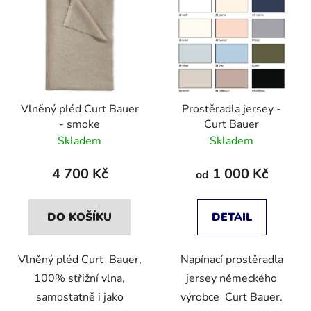
Vlněný pléd Curt Bauer
Prostěradla jersey -
- smoke
Curt Bauer
Skladem
Skladem
4 700 Kč
1 000 Kč
od
DO KOŠÍKU
DETAIL
Vlněný pléd Curt Bauer,
Napínací prostěradla
100% střižní vlna,
jersey německého
samostatně i jako
výrobce Curt Bauer.