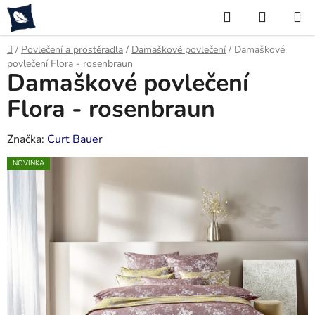
Přejít
Hledat
NÁKUP
na
KOŠÍK
obsah
Domů
/
Povlečení a prostěradla
/
Damaškové povlečení
/
Damaškové
povlečení Flora - rosenbraun
Damaškové povlečení
Flora - rosenbraun
Značka:
Curt Bauer
NOVINKA