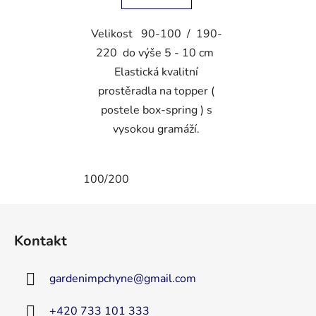
Velikost 90-100 / 190-
220 do výše 5 - 10 cm
Elastická kvalitní
prostěradla na topper (
postele box-spring ) s
vysokou gramáží.
100/200
Z
á
Kontakt
p
a
gardenimpchyne
@
gmail.com
t
í
+420 733 101 333