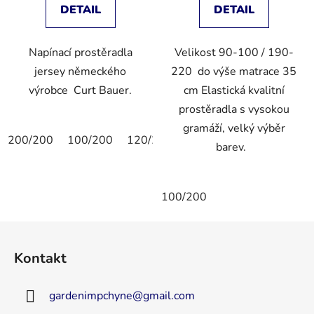
DETAIL
DETAIL
Napínací prostěradla
Velikost 90-100 / 190-
jersey německého
220 do výše matrace 35
výrobce Curt Bauer.
cm Elastická kvalitní
prostěradla s vysokou
gramáží, velký výběr
200/200
100/200
120/200
150/200
barev.
100/200
Z
á
Kontakt
p
a
gardenimpchyne
@
gmail.com
t