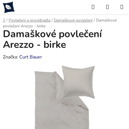
Přejít
Hledat
NÁKUP
na
KOŠÍK
obsah
Domů
/
Povlečení a prostěradla
/
Damaškové povlečení
/
Damaškové
povlečení Arezzo - birke
Damaškové povlečení
Arezzo - birke
Značka:
Curt Bauer