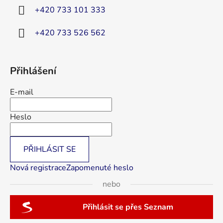
í
+420 733 101 333
+420 733 526 562
Přihlášení
E-mail
Heslo
PŘIHLÁSIT SE
Nová registrace
Zapomenuté heslo
nebo
Přihlásit se přes Seznam