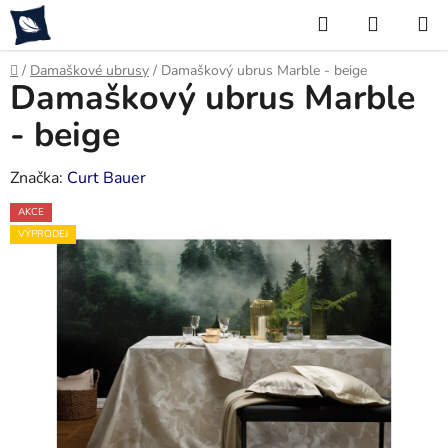
Přejít
Hledat
NÁKUP
na
KOŠÍK
obsah
Domů
/
Damaškové ubrusy
/
Damaškový ubrus Marble - beige
Damaškový ubrus Marble
- beige
Značka:
Curt Bauer
AKCE
VÝPRODEJ