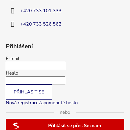
t
í
+420 733 101 333
+420 733 526 562
Přihlášení
E-mail
Heslo
PŘIHLÁSIT SE
Nová registrace
Zapomenuté heslo
nebo
Přihlásit se přes Seznam