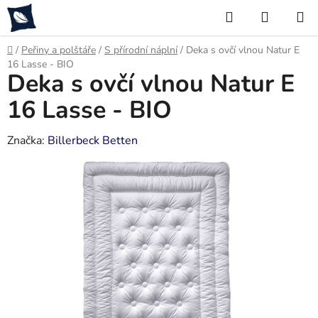
Přejít
Hledat
NÁKUP
na
KOŠÍK
obsah
Domů
/
Peřiny a polštáře
/
S přírodní náplní
/
Deka s ovčí vlnou Natur E
16 Lasse - BIO
Deka s ovčí vlnou Natur E
16 Lasse - BIO
Značka:
Billerbeck Betten