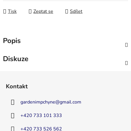
Tisk
Zeptat se
Sdílet
Popis
Diskuze
Z
á
Kontakt
p
a
gardenimpchyne
@
gmail.com
t
í
+420 733 101 333
+420 733 526 562