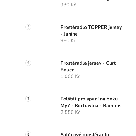
930 Kč
Prostěradlo TOPPER jersey
- Janine
950 Kč
Prostěradla jersey - Curt
Bauer
1 000 Kč
Polštář pro spaní na boku
My7 - Bio bavlna - Bambus
2 550 Kč
Saténové prostěradlo