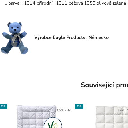
barva : 1314 přírodní 1311 béžová 1350 olivově zele
Výrobce Eagle Products , Německo
Související pr
TIP
TIP
Kód:
744
Kód:
7