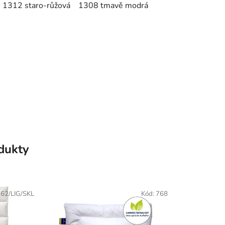
ná 1312 staro-růžová 1308 tmavě modrá
odukty
62/LIG/SKL
Kód:
768