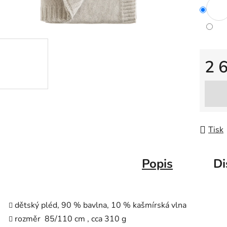
2 
Měrná
Tisk
Popis
Di
dětský pléd, 90 % bavlna, 10 % kašmírská vlna
rozměr 85/110 cm , cca 310 g