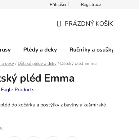
Přihlášení
Registrace
PRÁZDNÝ KOŠÍK
NÁKUPNÍ
KOŠÍK
rusy
Plédy a deky
Ručníky a osušky - frotté a
 a deky
/
Dětské plédy a deky
/
Dětský pléd Emma
tský pléd Emma
:
Eagle Products
pléd do kočárku a postýlky z bavlny a kašmírské
a: