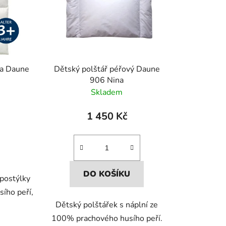
ka Daune
Dětský polštář péřový Daune
906 Nina
Skladem
1 450 Kč
DO KOŠÍKU
postýlky
ího peří,
Dětský polštářek s náplní ze
100% prachového husího peří.