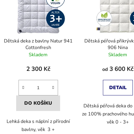
Dětská deka z bavlny Natur 941
Dětská péřová přikrýv
Cottonfresh
906 Nina
Skladem
Skladem
2 300 Kč
3 600 Kč
od
DETAIL
DO KOŠÍKU
Dětská péřová deka do 
ze 100% prachového hus
Lehká deka s náplní z přírodní
věk 0 - 3+
bavlny, věk 3 +