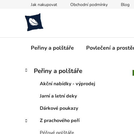
Přejít
Jak nakupovat
Obchodní podmínky
Blog
na
obsah
Peřiny a polštáře
Povlečení a prostě
P
K
Přeskočit
Peřiny a polštáře
a
kategorie
o
t
s
Akční nabídky - výprodej
e
t
g
Jarní a letní deky
r
o
a
r
Dárkové poukazy
i
n
e
n
Z prachového peří
í
Péřové polštáře