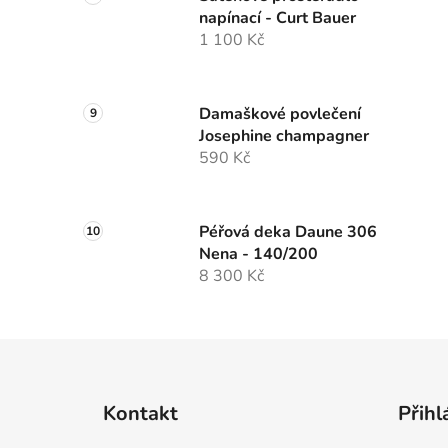
napínací - Curt Bauer
1 100 Kč
Damaškové povlečení
Josephine champagner
590 Kč
Péřová deka Daune 306
Nena - 140/200
8 300 Kč
Z
á
Kontakt
Přihl
p