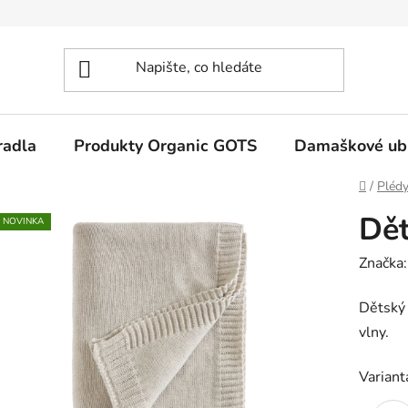
radla
Produkty Organic GOTS
Damaškové ub
Domů
/
Plédy
Dě
NOVINKA
Značka
Dětský 
vlny.
Variant