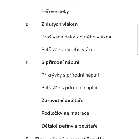
p
a
Péřové deky
n
Z dutých vláken
e
l
Prošívané deky z dutého vlákna
Polštáře z dutého vlákna
S přírodní náplní
Přikrývky s přírodní náplní
Polštáře s přírodní náplní
Zdravotní polštáře
Podložky na matrace
Dětské peřiny a polštáře