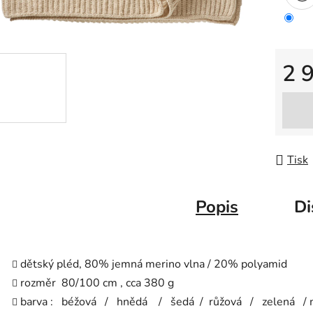
2 
Měrná
Tisk
Popis
Di
dětský pléd, 80% jemná merino vlna / 20% polyamid
rozměr 80/100 cm , cca 380 g
barva : béžová / hnědá / šedá / růžová / zelená /