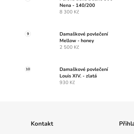
Nena - 140/200
8 300 Kč
Damaškové povlečení
Mellow - honey
2 500 Kč
Damaškové povlečení
Louis XIV. - zlatá
930 Kč
Z
á
Kontakt
Přihl
p