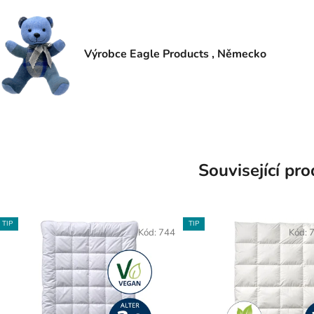
Výrobce Eagle Products , Německo
Související pr
TIP
TIP
Kód:
744
Kód:
7