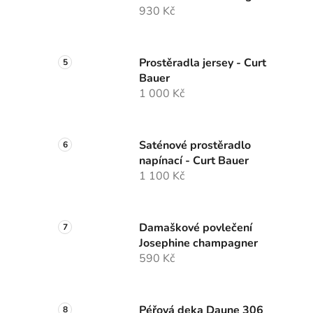
930 Kč
Prostěradla jersey - Curt
Bauer
1 000 Kč
Saténové prostěradlo
napínací - Curt Bauer
1 100 Kč
Damaškové povlečení
Josephine champagner
590 Kč
Péřová deka Daune 306