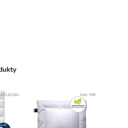
odukty
62/LIG/SKL
Kód:
768