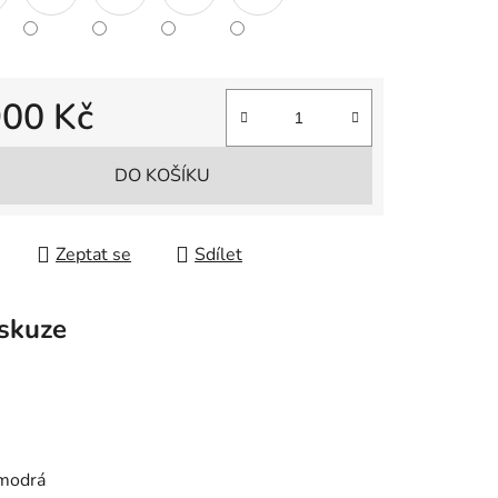
900 Kč
 cena:
DO KOŠÍKU
Zeptat se
Sdílet
skuze
 modrá