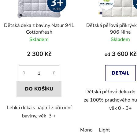
Dětská deka z bavlny Natur 941
Dětská péřová přikrýv
Cottonfresh
906 Nina
Skladem
Skladem
2 300 Kč
3 600 Kč
od
DETAIL
DO KOŠÍKU
Dětská péřová deka do 
ze 100% prachového hus
Lehká deka s náplní z přírodní
věk 0 - 3+
bavlny, věk 3 +
Mono
Light