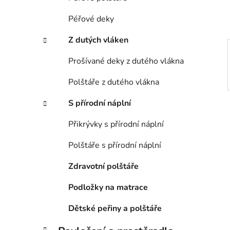
p
a
Péřové deky
n
Z dutých vláken
e
l
Prošívané deky z dutého vlákna
Polštáře z dutého vlákna
S přírodní náplní
Přikrývky s přírodní náplní
Polštáře s přírodní náplní
Zdravotní polštáře
Podložky na matrace
Dětské peřiny a polštáře