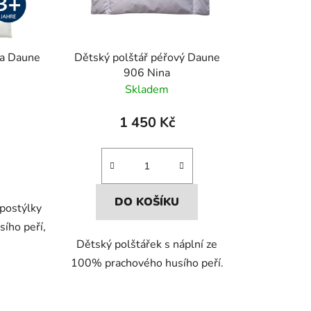
ka Daune
Dětský polštář péřový Daune
906 Nina
Skladem
1 450 Kč
DO KOŠÍKU
postýlky
ího peří,
Dětský polštářek s náplní ze
100% prachového husího peří.