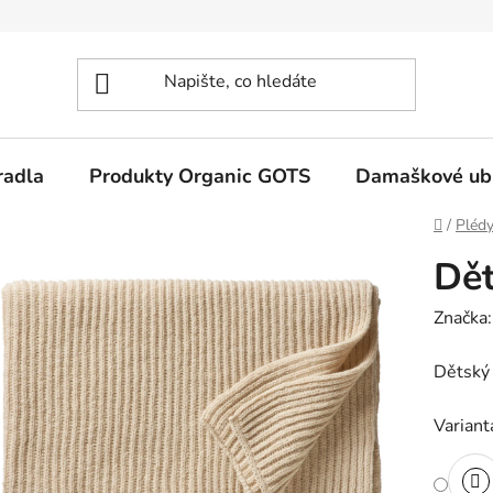
radla
Produkty Organic GOTS
Damaškové ub
Domů
/
Plédy
Dět
Značka
Dětský 
Variant