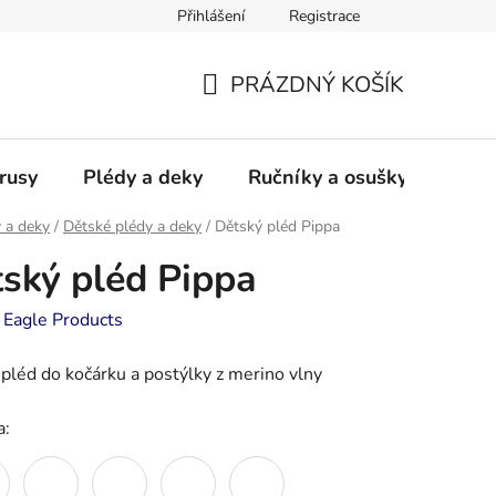
Přihlášení
Registrace
PRÁZDNÝ KOŠÍK
NÁKUPNÍ
KOŠÍK
rusy
Plédy a deky
Ručníky a osušky - frotté a
 a deky
/
Dětské plédy a deky
/
Dětský pléd Pippa
ský pléd Pippa
:
Eagle Products
pléd do kočárku a postýlky z merino vlny
a: