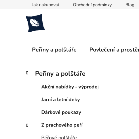
Přejít
Jak nakupovat
Obchodní podmínky
Blog
na
obsah
Peřiny a polštáře
Povlečení a prostě
P
K
Přeskočit
Peřiny a polštáře
a
kategorie
o
t
s
Akční nabídky - výprodej
e
t
g
Jarní a letní deky
r
o
a
r
Dárkové poukazy
i
n
e
n
Z prachového peří
í
Péřové polštáře