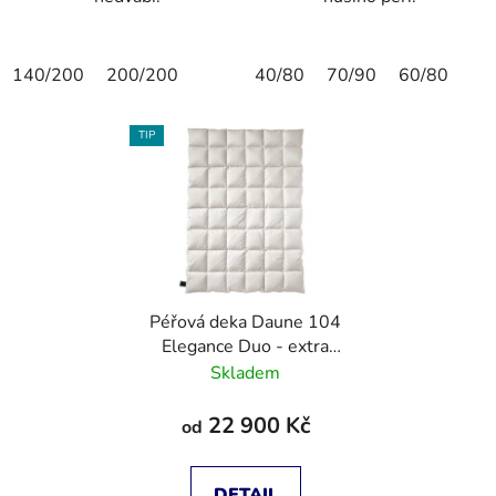
140/200
200/200
40/80
70/90
60/80
TIP
Péřová deka Daune 104
Elegance Duo - extra
teplá
Skladem
22 900 Kč
od
DETAIL