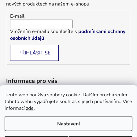
nových produktech na našem e-shopu.
E-mail
Vložením e-mailu souhlasíte s
podmínkami ochrany
osobních údajů
PŘIHLÁSIT SE
Informace pro vás
Tento web používá soubory cookie. Dalším procházením
Jak nakupovat
tohoto webu vyjadřujete souhlas s jejich používáním.. Více
Obchodní podmínky
informací
zde
.
Blog
Nastavení
Informace a objednávky : +420 733 101 333, +420 733 526 562