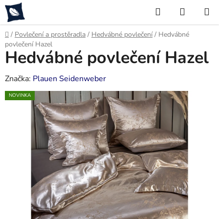
Přejít
Hledat
NÁKUP
na
KOŠÍK
obsah
Domů
/
Povlečení a prostěradla
/
Hedvábné povlečení
/
Hedvábné
povlečení Hazel
Hedvábné povlečení Hazel
Značka:
Plauen Seidenweber
NOVINKA