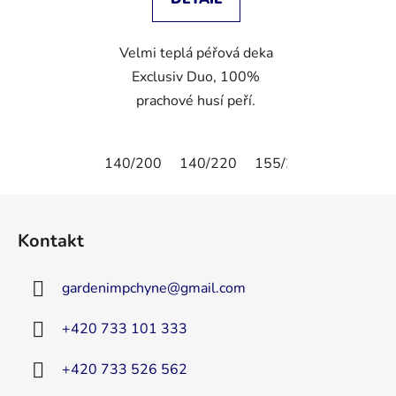
Velmi teplá péřová deka
Exclusiv Duo, 100%
prachové husí peří.
140/200
140/220
155/220
150/200
Z
á
Kontakt
p
a
gardenimpchyne
@
gmail.com
t
í
+420 733 101 333
+420 733 526 562