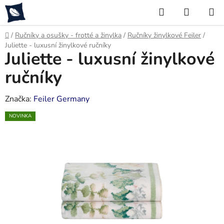
Přejít
Hledat
NÁKUP
na
KOŠÍK
obsah
Domů
/
Ručníky a osušky - frotté a žinylka
/
Ručníky žinylkové Feiler
/
Juliette - luxusní žinylkové ručníky
Juliette - luxusní žinylkové
ručníky
Značka:
Feiler Germany
NOVINKA