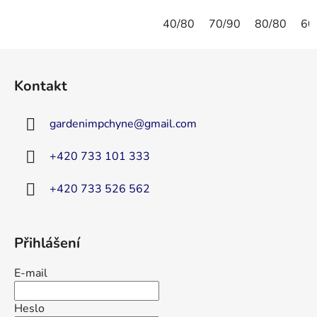
40/80
70/90
80/80
60
Z
á
Kontakt
p
a
gardenimpchyne
@
gmail.com
t
í
+420 733 101 333
+420 733 526 562
Přihlášení
E-mail
Heslo