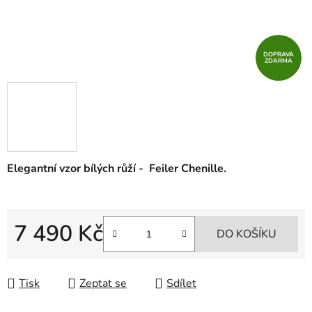
DOPRAVA
ZDARMA
Elegantní vzor bílých růží - Feiler Chenille.
7 490 Kč
DO KOŠÍKU
Měrná cena:
Tisk
Zeptat se
Sdílet