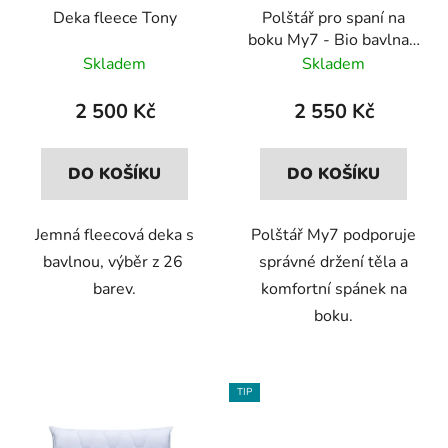
Deka fleece Tony
Polštář pro spaní na
boku My7 - Bio bavlna -
Bambus
Skladem
Skladem
2 500 Kč
2 550 Kč
DO KOŠÍKU
DO KOŠÍKU
Jemná fleecová deka s
Polštář My7 podporuje
bavlnou, výběr z 26
správné držení těla a
barev.
komfortní spánek na
boku.
TIP