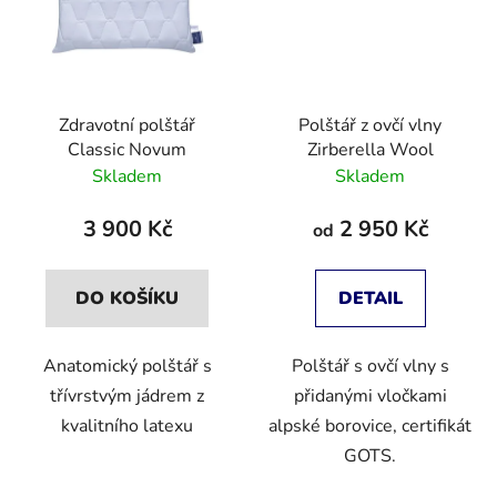
Zdravotní polštář
Polštář z ovčí vlny
Classic Novum
Zirberella Wool
Skladem
Skladem
3 900 Kč
2 950 Kč
od
DO KOŠÍKU
DETAIL
Anatomický polštář s
Polštář s ovčí vlny s
třívrstvým jádrem z
přidanými vločkami
kvalitního latexu
alpské borovice, certifikát
GOTS.