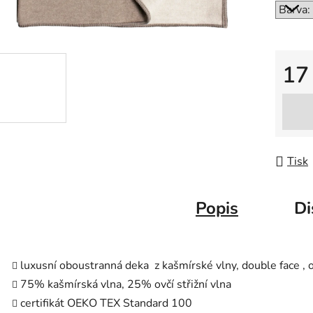
17
Měrná
Tisk
Popis
Di
luxusní oboustranná deka z kašmírské vlny, double face ,
75% kašmírská vlna, 25% ovčí střižní vlna
certifikát OEKO TEX Standard 100