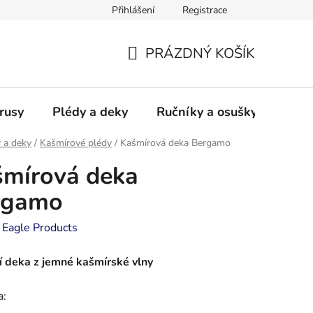
Přihlášení
Registrace
PRÁZDNÝ KOŠÍK
NÁKUPNÍ
KOŠÍK
rusy
Plédy a deky
Ručníky a osušky - frotté a
 a deky
/
Kašmírové plédy
/
Kašmírová deka Bergamo
mírová deka
rgamo
:
Eagle Products
í deka z jemné kašmírské vlny
a: