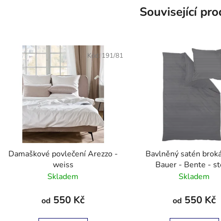
Související pr
Kód:
191/81
Damaškové povlečení Arezzo -
Bavlněný satén broká
weiss
Bauer - Bente - 
Skladem
Skladem
550 Kč
550 Kč
od
od