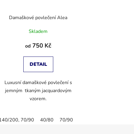
Damaškové povlečení Alea
Skladem
750 Kč
od
DETAIL
Luxusní damaškové povlečení s
jemným tkaným jacquardovým
vzorem.
140/200, 70/90
40/80
70/90
80/80
135/200,80/80