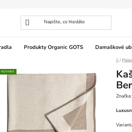
radla
Produkty Organic GOTS
Damaškové ub
Domů
/
Plédy
Kaš
NOVINKA
Be
Značka
Luxusn
Variant