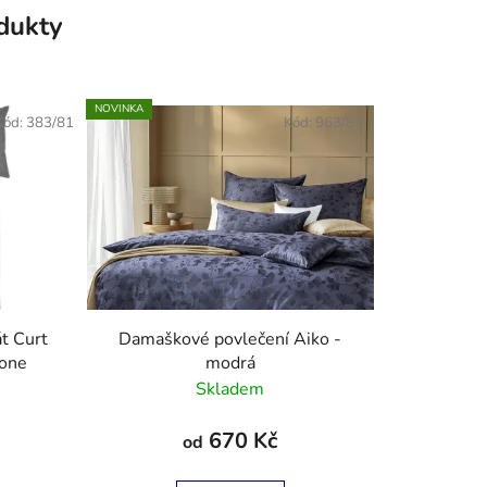
odukty
NOVINKA
Kód:
383/81
Kód:
963/81
t Curt
Damaškové povlečení Aiko -
stone
modrá
Skladem
670 Kč
od