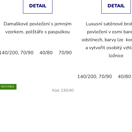
DETAIL
DETAIL
Damaškové povlečení s jemným
Luxusní saténové br
vzorkem, polštáře s paspulkou
povlečení v osmi bar
odstínech, barvy lze k
a vytvořit osobitý vzh
140/200, 70/90
40/80
70/90
80/80
40/40
135/20
ložnice
140/200, 70/90
40/80
NOVINKA
Kód:
230/40