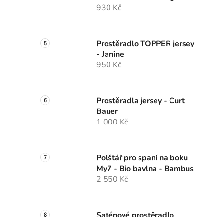
930 Kč
Prostěradlo TOPPER jersey
- Janine
950 Kč
Prostěradla jersey - Curt
Bauer
1 000 Kč
Polštář pro spaní na boku
My7 - Bio bavlna - Bambus
2 550 Kč
Saténové prostěradlo