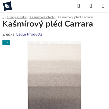
Přejít
Hledat
NÁKUP
na
KOŠÍK
obsah
Domů
/
Plédy a deky
/
Kašmírové plédy
/
Kašmírový pléd Carrara
Kašmírový pléd Carrara
Značka:
Eagle Products
TIP