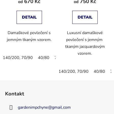
670 Kč
750 Kč
od
od
DETAIL
DETAIL
Damaškové povlečení s
Luxusní damaškové
jemným tkaným vzorem.
povlečení s jemným
tkaným jacquardovým
vzorem.
140/200, 70/90
40/80
70/90
80/80
40/40
135/
140/200, 70/90
40/80
7
Z
á
Kontakt
p
a
gardenimpchyne
@
gmail.com
t