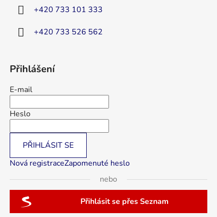
í
+420 733 101 333
+420 733 526 562
Přihlášení
E-mail
Heslo
PŘIHLÁSIT SE
Nová registrace
Zapomenuté heslo
nebo
Přihlásit se přes Seznam