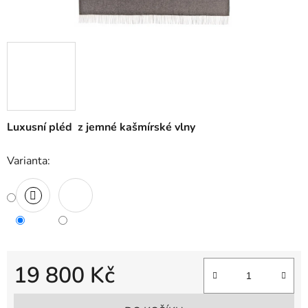
Luxusní pléd z jemné kašmírské vlny
Varianta:
19 800 Kč
Měrná cena: