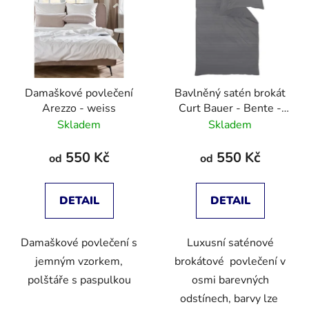
Damaškové povlečení
Bavlněný satén brokát
Arezzo - weiss
Curt Bauer - Bente -
stone
Skladem
Skladem
550 Kč
550 Kč
od
od
DETAIL
DETAIL
Damaškové povlečení s
Luxusní saténové
jemným vzorkem,
brokátové povlečení v
polštáře s paspulkou
osmi barevných
odstínech, barvy lze