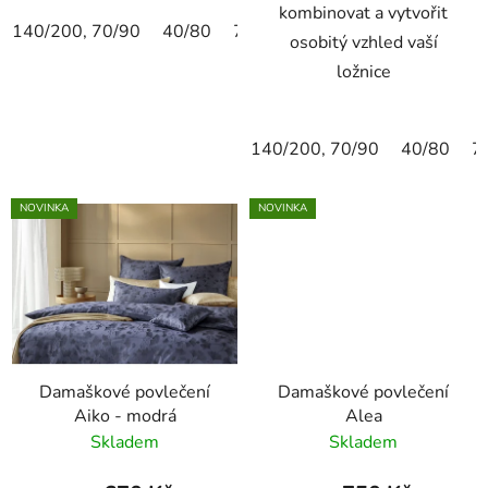
kombinovat a vytvořit
140/200, 70/90
40/80
70/90
80/80
40/40
135/
osobitý vzhled vaší
ložnice
140/200, 70/90
40/80
7
NOVINKA
NOVINKA
Damaškové povlečení
Damaškové povlečení
Aiko - modrá
Alea
Skladem
Skladem