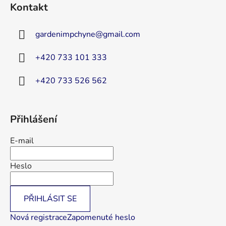
Kontakt
p
a
gardenimpchyne
@
gmail.com
t
í
+420 733 101 333
+420 733 526 562
Přihlášení
E-mail
Heslo
PŘIHLÁSIT SE
Nová registrace
Zapomenuté heslo