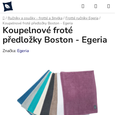
Přejít
Hledat
NÁKUP
na
KOŠÍK
obsah
Domů
/
Ručníky a osušky - frotté a žinylka
/
Frotté ručníky Egeria
/
Koupelnové froté předložky Boston - Egeria
Koupelnové froté
předložky Boston - Egeria
Značka:
Egeria