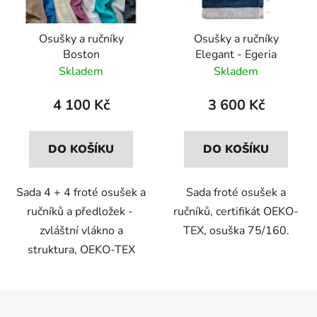
Osušky a ručníky
Osušky a ručníky
Boston
Elegant - Egeria
Skladem
Skladem
4 100 Kč
3 600 Kč
DO KOŠÍKU
DO KOŠÍKU
Sada 4 + 4 froté osušek a
Sada froté osušek a
ručníků a předložek -
ručníků, certifikát OEKO-
zvláštní vlákno a
TEX, osuška 75/160.
struktura, OEKO-TEX
Z
á