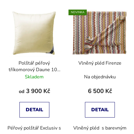
NOVINKA
Polštář péřový
Vlněný pléd Firenze
tříkomorový Daune 108
Duchessa
Skladem
Na objednávku
3 900 Kč
6 500 Kč
od
DETAIL
DETAIL
Péřový polštář Exclusiv s
Vlněný pléd s barevným