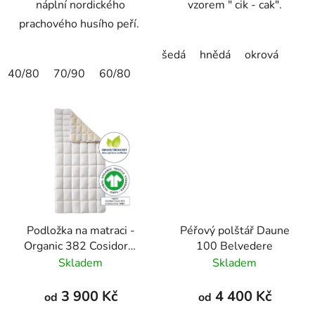
náplní nordického
vzorem " cik - cak".
prachového husího peří.
šedá
hnědá
okrová
40/80
70/90
60/80
Podložka na matraci -
Péřový polštář Daune
Organic 382 Cosidorm
100 Belvedere
Topper
Skladem
Skladem
3 900 Kč
4 400 Kč
od
od