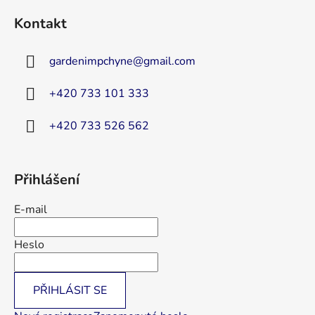
á
Kontakt
p
a
gardenimpchyne
@
gmail.com
t
í
+420 733 101 333
+420 733 526 562
Přihlášení
E-mail
Heslo
PŘIHLÁSIT SE