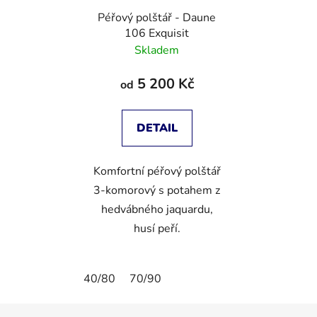
Péřový polštář - Daune
106 Exquisit
Skladem
5 200 Kč
od
DETAIL
Komfortní péřový polštář
3-komorový s potahem z
hedvábného jaquardu,
husí peří.
40/80
70/90
Z