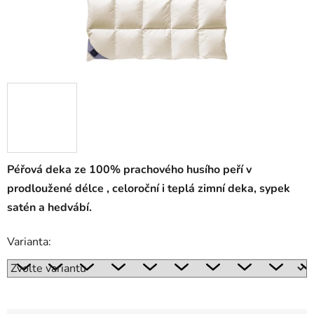
Péřová deka ze 100% prachového husího peří v
prodloužené délce , celoroční i teplá zimní deka, sypek
satén a hed
vábí.
Varianta: