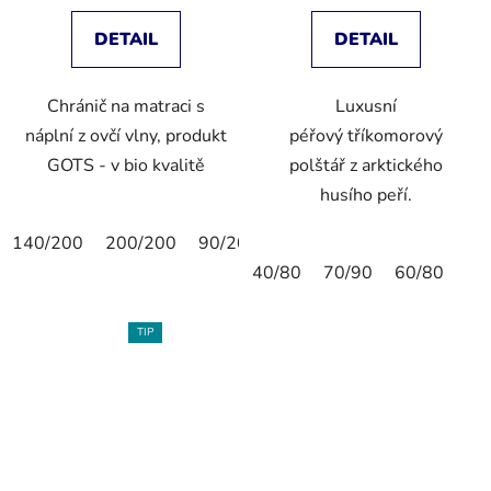
DETAIL
DETAIL
Chránič na matraci s
Luxusní
náplní z ovčí vlny, produkt
péřový tříkomorový
GOTS - v bio kvalitě
polštář z arktického
husího peří.
140/200
200/200
90/200
100/200
160/200
18
40/80
70/90
60/80
TIP