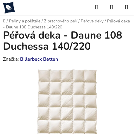
Přejít
Hledat
NÁKUP
na
KOŠÍK
obsah
Domů
/
Peřiny a polštáře
/
Z prachového peří
/
Péřové deky
/
Péřová deka
- Daune 108 Duchessa 140/220
Péřová deka - Daune 108
Duchessa 140/220
Značka:
Billerbeck Betten