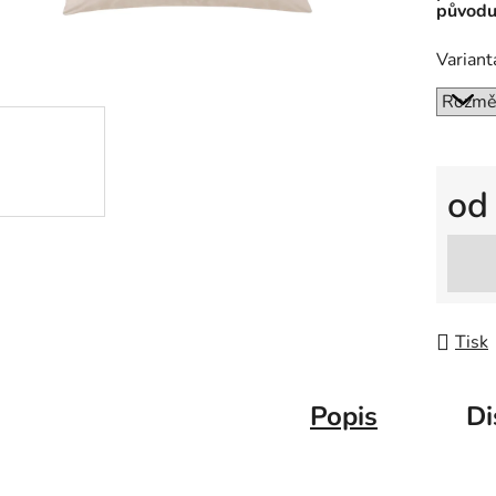
původu 
Variant
o
Měrná
Tisk
Popis
Di