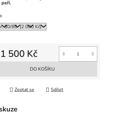
peří.
a:
d
1 500 Kč
 cena:
DO KOŠÍKU
Zeptat se
Sdílet
skuze