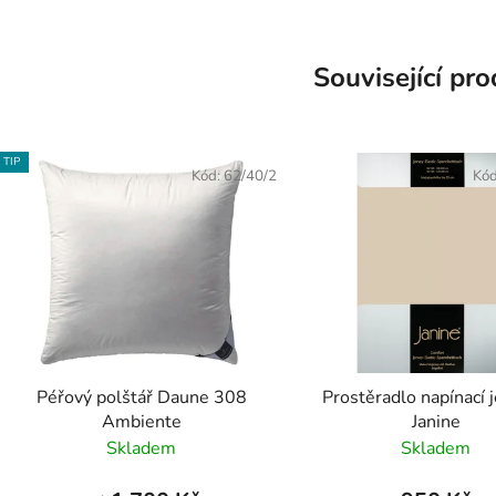
Související pr
TIP
Kód:
62/40/2
Kó
Péřový polštář Daune 308
Prostěradlo napínací j
Ambiente
Janine
Skladem
Skladem