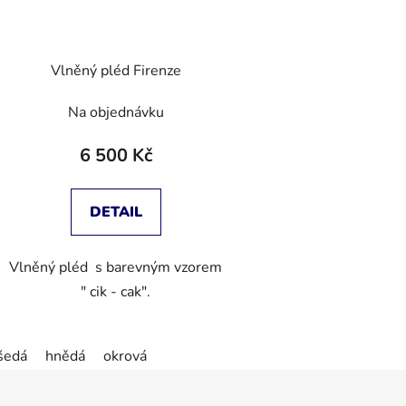
Vlněný pléd Firenze
Na objednávku
6 500 Kč
DETAIL
Vlněný pléd s barevným vzorem
" cik - cak".
šedá
hnědá
okrová