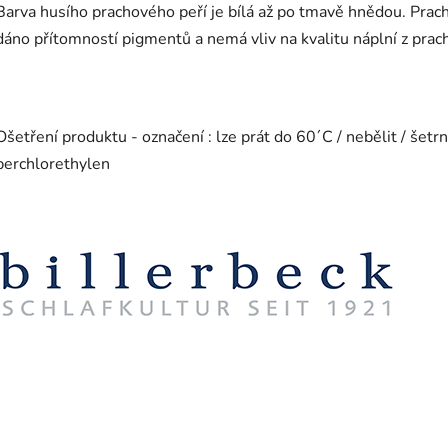
Barva husího prachového peří je bílá až po tmavě hnědou. Pracho
dáno přítomností pigmentů a nemá vliv na kvalitu náplní z prac
Ošetření produktu - označení : lze prát do 60´C / nebělit / šetrn
perchlorethylen