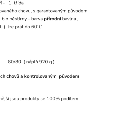
í
- 1. třída
ikovaného chovu, s garantovaným původem
bio pěstírny - barva
přírodní
bavlna ,
ti ) lze prát do 60´C
 80/80 ( náplň 920 g )
vaných chovů a kontrolovaným původem
nnější jsou produkty se 100% podílem