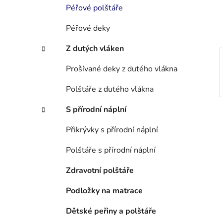
í
Péřové polštáře
p
a
Péřové deky
n
Z dutých vláken
e
l
Prošívané deky z dutého vlákna
Polštáře z dutého vlákna
S přírodní náplní
Přikrývky s přírodní náplní
Polštáře s přírodní náplní
Zdravotní polštáře
Podložky na matrace
Dětské peřiny a polštáře