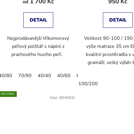
1 700 Kč
950 Kč
od
DETAIL
DETAIL
Nejprodávanější tříkomorový
Velikost 90-100 / 19
péřový polštář s náplní z
výše matrace 35 cm El
prachového husího peří.
kvalitní prostěradla s
gramáží, velký výběr
40/80
70/90
40/40
40/60
60/80
50/50
100/200
NOVINKA
Kód:
39HNED