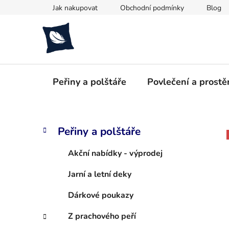
Přejít
Jak nakupovat
Obchodní podmínky
Blog
na
obsah
Peřiny a polštáře
Povlečení a prostě
P
K
Přeskočit
Peřiny a polštáře
a
kategorie
o
t
s
Akční nabídky - výprodej
e
t
g
Jarní a letní deky
r
o
a
r
Dárkové poukazy
i
n
e
n
Z prachového peří