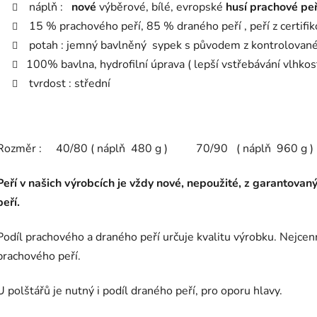
náplň :
nové
výběrové, bílé, evropské
husí prachové peř
15 % prachového peří, 85 % draného peří , peří z certif
potah : jemný bavlněný sypek s původem z kontrolované 
100% bavlna, hydrofilní úprava ( lepší vstřebávání vlhkos
tvrdost : střední
Rozměr : 40/80 ( náplň 480 g ) 70/90 ( náplň 960 g )
Peří v našich výrobcích je vždy nové, nepoužité, z garanto
peří.
Podíl prachového a draného peří určuje kvalitu výrobku. Nejce
prachového peří.
U polštářů je nutný i podíl draného peří, pro oporu hlavy.