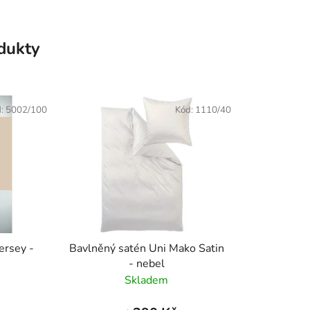
odukty
d:
5002/100
Kód:
1110/40
ersey -
Bavlněný satén Uni Mako Satin
- nebel
Skladem