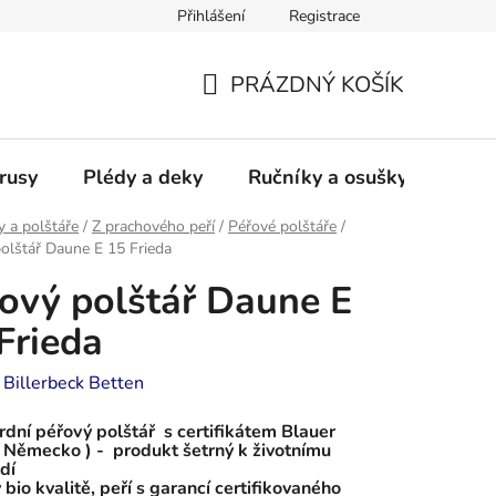
Přihlášení
Registrace
PRÁZDNÝ KOŠÍK
NÁKUPNÍ
KOŠÍK
rusy
Plédy a deky
Ručníky a osušky - frotté a
y a polštáře
/
Z prachového peří
/
Péřové polštáře
/
olštář Daune E 15 Frieda
ový polštář Daune E
Frieda
:
Billerbeck Betten
dní péřový polštář s certifikátem Blauer
 Německo ) - produkt šetrný k životnímu
dí
 bio kvalitě, peří s garancí certifikovaného