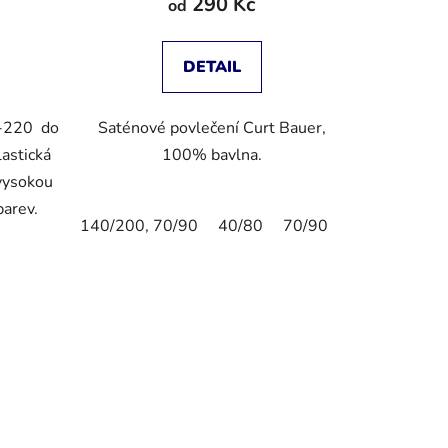
290 Kč
od
DETAIL
0-220 do
Saténové povlečení Curt Bauer,
astická
100% bavlna.
 vysokou
 barev.
140/200, 70/90
40/80
70/90
80/80
40/