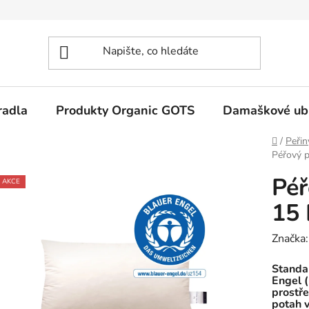
radla
Produkty Organic GOTS
Damaškové ub
Domů
/
Peřin
Péřový p
Péř
AKCE
15 
Značka
Standar
Engel (
prostře
potah v