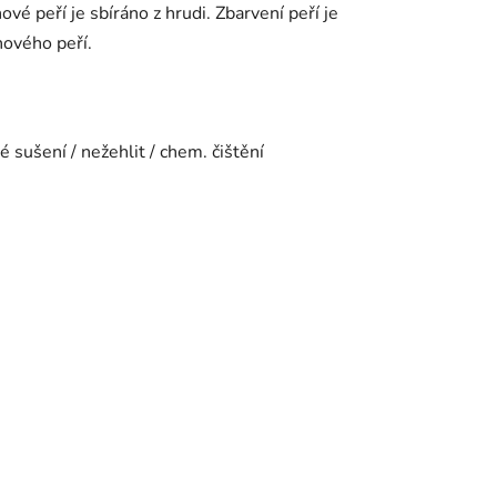
vé peří je sbíráno z hrudi. Zbarvení peří je
hového peří.
é sušení / nežehlit / chem. čištění