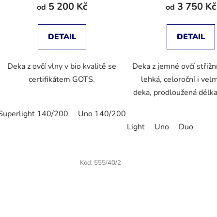
5 200 Kč
3 750 Kč
od
od
DETAIL
DETAIL
Deka z ovčí vlny v bio kvalitě se
Deka z jemné ovčí střižní
certifikátem GOTS.
lehká, celoroční i vel
deka, prodloužená délk
Superlight 140/200
Uno 140/200
Superlight 200/200
Light
Uno
Duo
Kód:
555/40/2