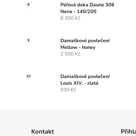
Péřová deka Daune 306
Nena - 140/200
8 300 Kč
Damaškové povlečení
Mellow - honey
2 500 Kč
Damaškové povlečení
Louis XIV. - zlatá
930 Kč
Z
á
Kontakt
Přihl
p