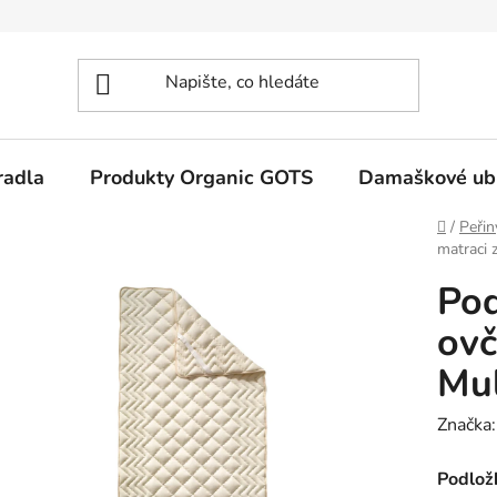
radla
Produkty Organic GOTS
Damaškové ub
Domů
/
Peřin
matraci 
Pod
ovč
Mul
Značka
Podlož