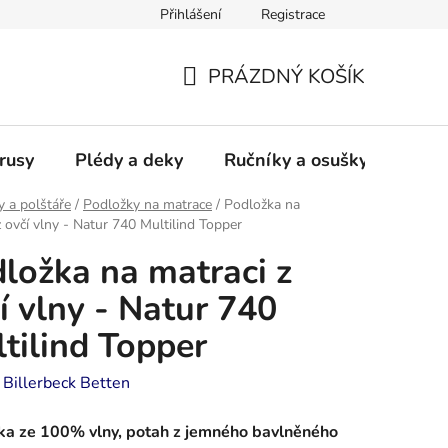
Přihlášení
Registrace
PRÁZDNÝ KOŠÍK
NÁKUPNÍ
KOŠÍK
rusy
Plédy a deky
Ručníky a osušky - frotté a
y a polštáře
/
Podložky na matrace
/
Podložka na
z ovčí vlny - Natur 740 Multilind Topper
ložka na matraci z
í vlny - Natur 740
tilind Topper
:
Billerbeck Betten
ka ze 100% vlny, potah z jemného bavlněného