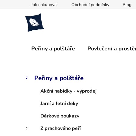
Přejít
Jak nakupovat
Obchodní podmínky
Blog
na
obsah
Peřiny a polštáře
Povlečení a prostě
P
K
Přeskočit
Peřiny a polštáře
a
kategorie
o
t
s
Akční nabídky - výprodej
e
t
g
Jarní a letní deky
r
o
a
r
Dárkové poukazy
i
n
e
n
Z prachového peří