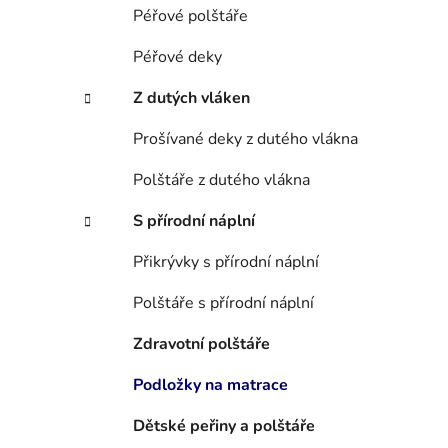
í
Péřové polštáře
p
a
Péřové deky
n
Z dutých vláken
e
l
Prošívané deky z dutého vlákna
Polštáře z dutého vlákna
S přírodní náplní
Přikrývky s přírodní náplní
Polštáře s přírodní náplní
Zdravotní polštáře
Podložky na matrace
Dětské peřiny a polštáře