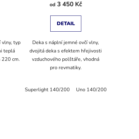
3 450 Kč
od
DETAIL
 vlny, typ
Deka s náplní jemné ovčí vlny,
mi teplá
dvojitá deka s efektem hřejivosti
a 220 cm.
vzduchového polštáře, vhodná
pro revmatiky.
Uno 140/220
Duo 140/200
Uno 200/200
Duo 200/20
Superlight 140/200
Uno 140/200
Superlight