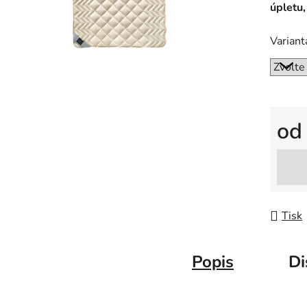
úpletu,
Variant
o
Měrná
Tisk
Popis
Di