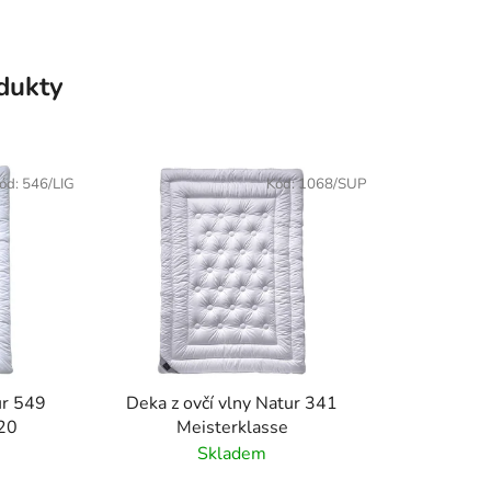
odukty
ód:
546/LIG
Kód:
1068/SUP
ur 549
Deka z ovčí vlny Natur 341
20
Meisterklasse
Skladem