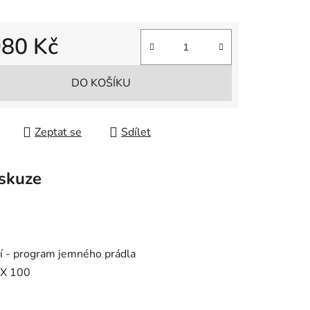
980 Kč
 cena:
DO KOŠÍKU
Zeptat se
Sdílet
skuze
ní - program jemného prádla
EX 100