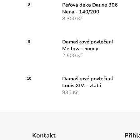
Péřová deka Daune 306
Nena - 140/200
8 300 Kč
Damaškové povlečení
Mellow - honey
2 500 Kč
Damaškové povlečení
Louis XIV. - zlatá
930 Kč
Z
á
Kontakt
Přihl
p