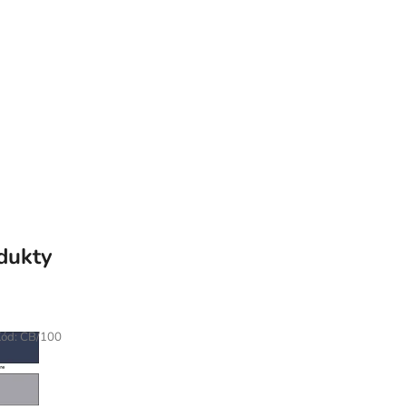
odukty
Kód:
CB/100