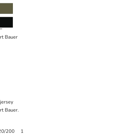
adla jersey - Curt Bauer
 jersey
t Bauer.
20/200
150/200