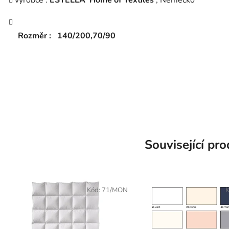
výrobce :
ESTELLA Home of Textiles
, Německo
Rozměr : 140/200,70/90
Související pr
Kód:
71/MON