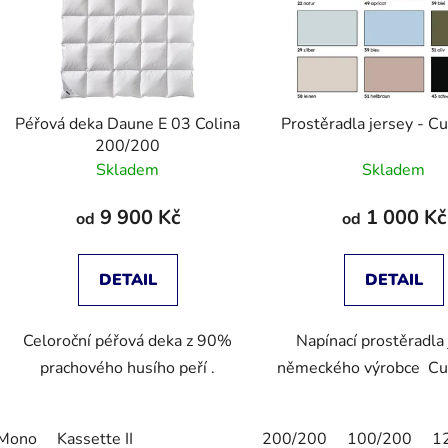
Péřová deka Daune E 03 Colina
Prostěr
200/200
Skladem
Skladem
9 900 Kč
1 000 Kč
od
od
DETAIL
DETAIL
Celoroční péřová deka z 90%
Napínací prostěradla
prachového husího peří .
německého výrobce Cur
Mono
Kassette II
200/200
100/200
1