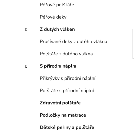
í
Péřové polštáře
p
a
Péřové deky
n
Z dutých vláken
e
l
Prošívané deky z dutého vlákna
Polštáře z dutého vlákna
S přírodní náplní
Přikrývky s přírodní náplní
Polštáře s přírodní náplní
Zdravotní polštáře
Podložky na matrace
Dětské peřiny a polštáře