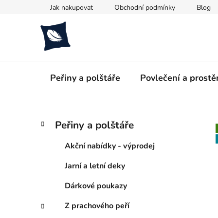
Přejít
Jak nakupovat
Obchodní podmínky
Blog
na
obsah
Peřiny a polštáře
Povlečení a prostě
P
K
Přeskočit
Peřiny a polštáře
a
kategorie
o
t
s
Akční nabídky - výprodej
e
t
g
Jarní a letní deky
r
o
a
r
Dárkové poukazy
i
n
e
n
Z prachového peří