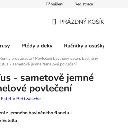
Přihlášení
Registrace
PRÁZDNÝ KOŠÍK
NÁKUPNÍ
KOŠÍK
rusy
Plédy a deky
Ručníky a osušky - frotté a
čení a prostěradla
/
Povlečení bavlněný satén, bavlněný
ufus - sametově jemné flanelové povlečení
us - sametově jemné
nelové povlečení
:
Estella Bettwäsche
ní z jemného bavlněného flanelu -
e Estella