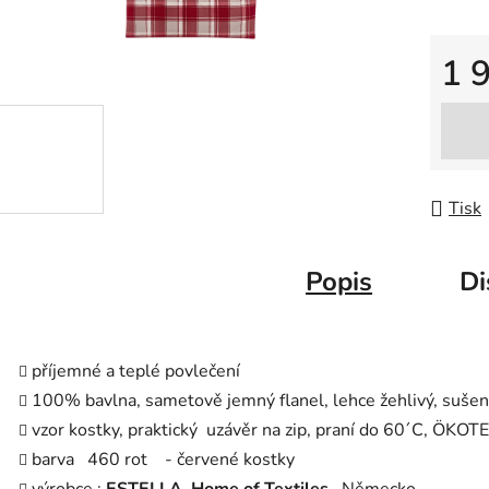
1 
Měrná
Tisk
Popis
Di
příjemné a teplé povlečení
100% bavlna, sametově jemný flanel, lehce žehlivý, suše
vzor kostky, praktický uzávěr na zip, praní do 60´C, ÖKOT
barva 460 rot - červené kostky