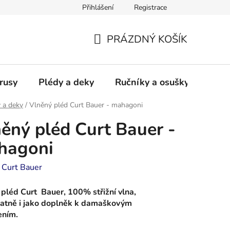
Přihlášení
Registrace
PRÁZDNÝ KOŠÍK
NÁKUPNÍ
KOŠÍK
rusy
Plédy a deky
Ručníky a osušky - frotté a
 a deky
/
Vlněný pléd Curt Bauer - mahagoni
ěný pléd Curt Bauer -
hagoni
:
Curt Bauer
pléd Curt Bauer, 100% střižní vlna,
atně i jako doplněk k damaškovým
ením.