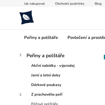
Přejít
Jak nakupovat
Obchodní podmínky
Blog
na
obsah
Peřiny a polštáře
Povlečení a prostě
P
K
Přeskočit
Peřiny a polštáře
a
kategorie
o
t
s
Akční nabídky - výprodej
e
t
g
Jarní a letní deky
r
o
a
r
Dárkové poukazy
i
n
e
n
Z prachového peří
í
Péřové polštáře