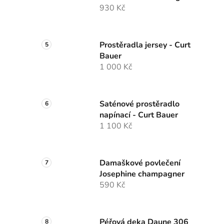
930 Kč
Prostěradla jersey - Curt
Bauer
1 000 Kč
Saténové prostěradlo
napínací - Curt Bauer
1 100 Kč
Damaškové povlečení
Josephine champagner
590 Kč
Péřová deka Daune 306