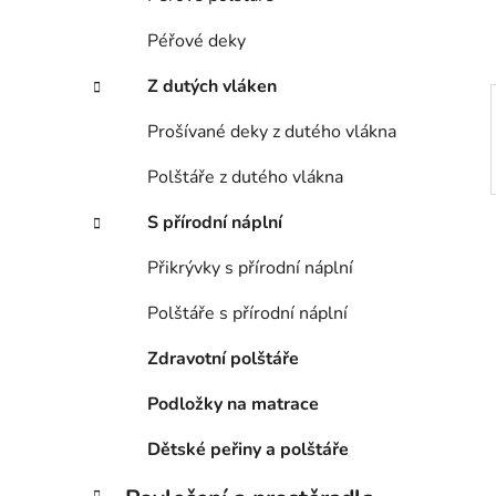
p
a
Péřové deky
n
Z dutých vláken
e
l
Prošívané deky z dutého vlákna
Polštáře z dutého vlákna
S přírodní náplní
Přikrývky s přírodní náplní
Polštáře s přírodní náplní
Zdravotní polštáře
Podložky na matrace
Dětské peřiny a polštáře