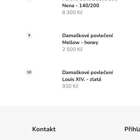
Nena - 140/200
8 300 Kč
Damaškové povlečení
Mellow - honey
2 500 Kč
Damaškové povlečení
Louis XIV. - zlatá
930 Kč
Z
á
Kontakt
Přihl
p