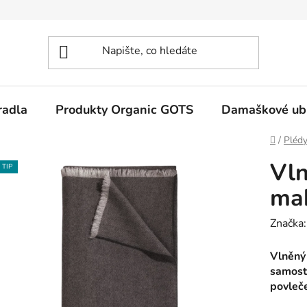
radla
Produkty Organic GOTS
Damaškové ub
Domů
/
Plédy
Vln
TIP
ma
Značka
Vlněný 
samost
povleč