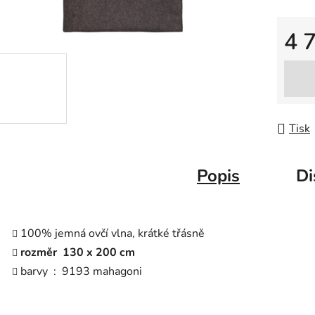
4 
Měrná
Tisk
Popis
Di
100% jemná ovčí vlna, krátké třásně
rozměr 130 x 200 cm
barvy : 9193 mahagoni