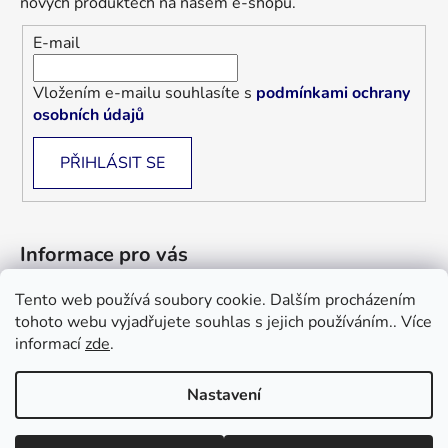
nových produktech na našem e-shopu.
E-mail
Vložením e-mailu souhlasíte s
podmínkami ochrany
osobních údajů
PŘIHLÁSIT SE
Informace pro vás
Tento web používá soubory cookie. Dalším procházením
Jak nakupovat
tohoto webu vyjadřujete souhlas s jejich používáním.. Více
Obchodní podmínky
informací
zde
.
Blog
Nastavení
Informace a objednávky : +420 733 101 333, +420 733 526 562
Vytvořil Shoptet