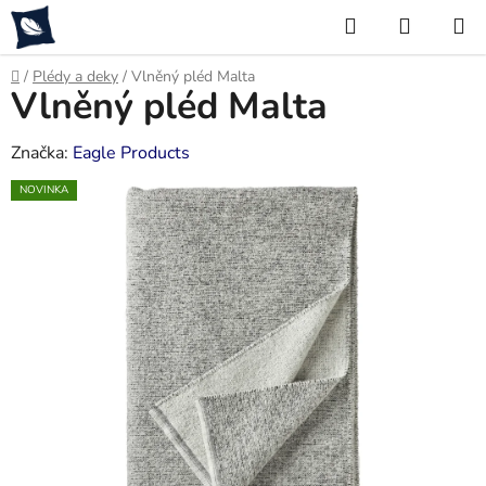
Přejít
Hledat
NÁKUP
na
KOŠÍK
obsah
Domů
/
Plédy a deky
/
Vlněný pléd Malta
Vlněný pléd Malta
Značka:
Eagle Products
NOVINKA