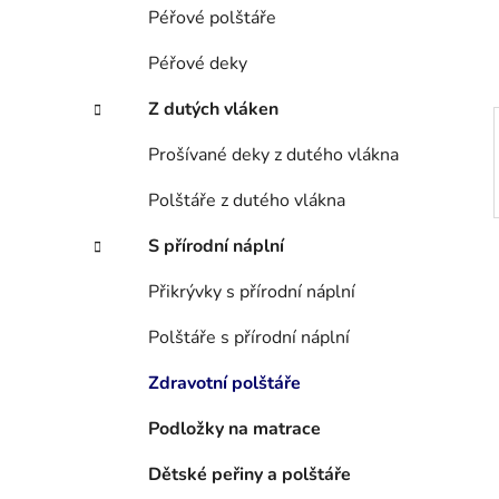
í
Péřové polštáře
p
a
Péřové deky
n
Z dutých vláken
e
l
Prošívané deky z dutého vlákna
Polštáře z dutého vlákna
S přírodní náplní
Přikrývky s přírodní náplní
Polštáře s přírodní náplní
Zdravotní polštáře
Podložky na matrace
Dětské peřiny a polštáře