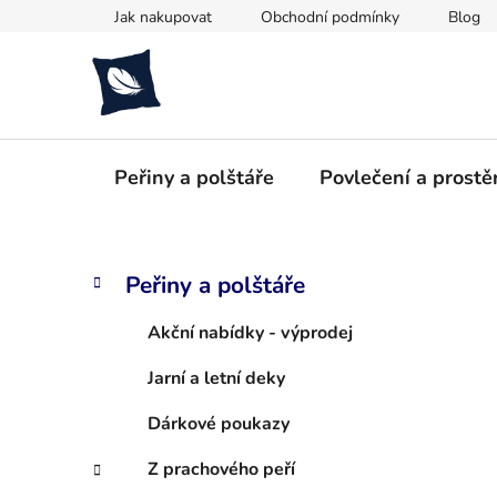
Přejít
Jak nakupovat
Obchodní podmínky
Blog
na
obsah
Peřiny a polštáře
Povlečení a prostě
P
K
Přeskočit
Peřiny a polštáře
a
kategorie
o
t
s
Akční nabídky - výprodej
e
t
g
Jarní a letní deky
r
o
a
r
Dárkové poukazy
i
n
e
n
Z prachového peří