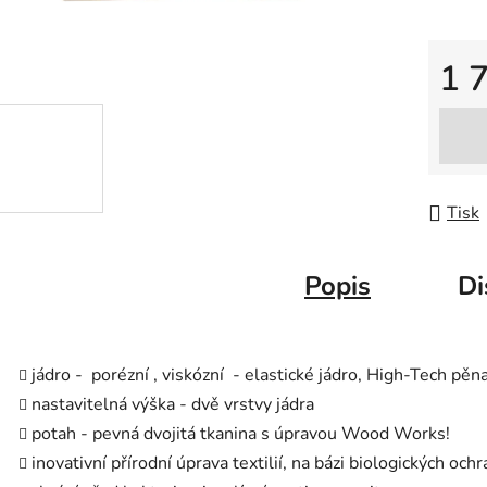
1 
Měrná
Tisk
Popis
Di
jádro - porézní , viskózní - elastické jádro, High-Tech pě
nastavitelná výška - dvě vrstvy jádra
potah - pevná dvojitá tkanina s úpravou Wood Works!
inovativní přírodní úprava textilií, na bázi biologických 