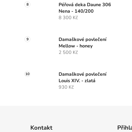
Péřová deka Daune 306
Nena - 140/200
8 300 Kč
Damaškové povlečení
Mellow - honey
2 500 Kč
Damaškové povlečení
Louis XIV. - zlatá
930 Kč
Z
á
Kontakt
Přihl
p