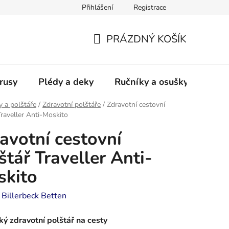
Přihlášení
Registrace
PRÁZDNÝ KOŠÍK
NÁKUPNÍ
KOŠÍK
rusy
Plédy a deky
Ručníky a osušky - frotté a
y a polštáře
/
Zdravotní polštáře
/
Zdravotní cestovní
Traveller Anti-Moskito
avotní cestovní
štář Traveller Anti-
skito
:
Billerbeck Betten
ký zdravotní polštář na cesty