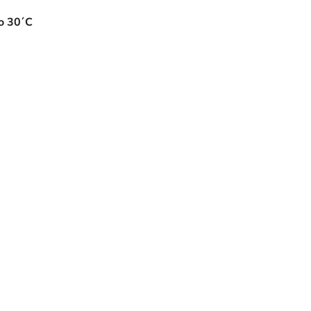
do 30´C