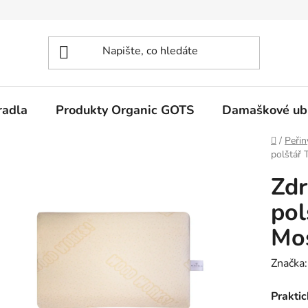
radla
Produkty Organic GOTS
Damaškové ub
Domů
/
Peřin
polštář 
Zdr
pol
Mo
Značka
Praktic