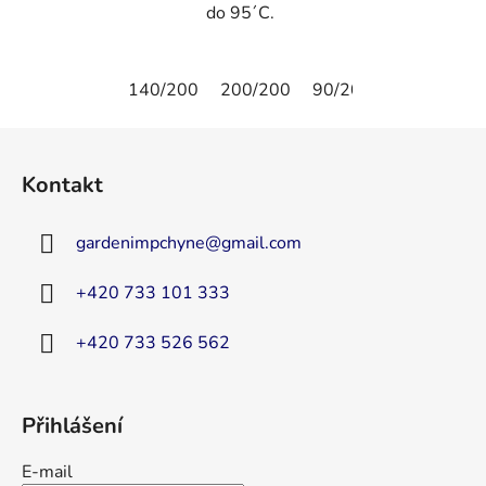
do 95´C.
140/200
200/200
90/200
100/200
Z
á
Kontakt
p
a
gardenimpchyne
@
gmail.com
t
í
+420 733 101 333
+420 733 526 562
Přihlášení
E-mail