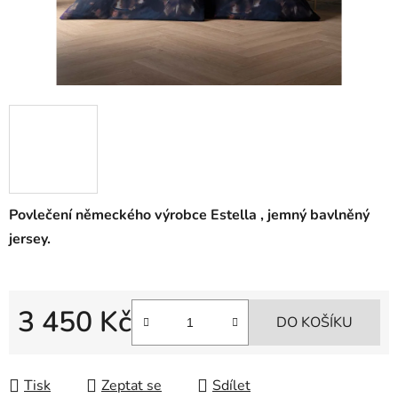
Povlečení německého výrobce Estella , jemný bavlněný
jersey.
3 450 Kč
DO KOŠÍKU
Měrná cena:
Tisk
Zeptat se
Sdílet