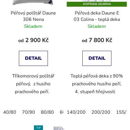
DOPRAVA ZDARMA
Péřový polštář Daune
Péřová deka Daune E
306 Nena
03 Colina - teplá deka
Skladem
Skladem
2 900 Kč
7 800 Kč
od
od
DETAIL
DETAIL
Tříkomorový polštář
Teplá péřová deka z 90%
péřový, z husího
prachového husího peří,
prachového peří.
4. stupeň hřejivosti
40/80
70/90
80/80
60/80
140/200
50/70
200/200
155/2
TIP