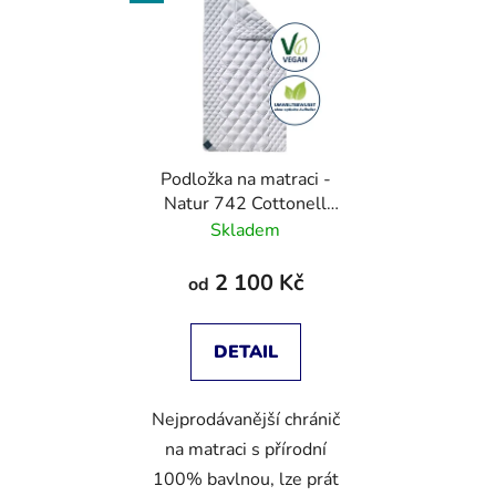
Podložka na matraci -
Natur 742 Cottonell
Topper
Skladem
2 100 Kč
od
DETAIL
Nejprodávanější chránič
na matraci s přírodní
100% bavlnou, lze prát