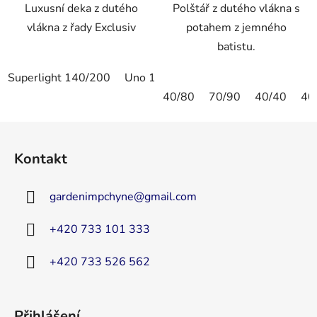
Luxusní deka z dutého
Polštář z dutého vlákna s
vlákna z řady Exclusiv
potahem z jemného
batistu.
Superlight 140/200
Uno 140/200
Superlight 200/200
40/80
70/90
40/40
40
Z
á
Kontakt
p
a
gardenimpchyne
@
gmail.com
t
í
+420 733 101 333
+420 733 526 562
Přihlášení