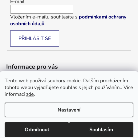
E-mail
Vložením e-mailu souhlasíte s
podmínkami ochrany
osobních údajů
PŘIHLÁSIT SE
Informace pro vás
Tento web používá soubory cookie. Dalším procházením
Jak nakupovat
tohoto webu vyjadřujete souhlas s jejich používáním.. Více
Obchodní podmínky
informací
zde
.
Blog
Nastavení
Informace a objednávky : +420 733 101 333, +420 733 526 562
Vytvořil Shoptet
nebo email : gardenimpchyne@gmail.com info@polstare-deky-
Odmítnout
Souhlasím
Copyright 2026
Polštáře deky Billerbeck
. Všechna
billerbeck.cz ,