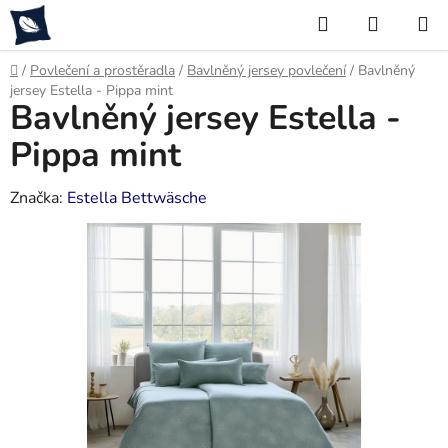
Přejít
Hledat
NÁKUP
na
KOŠÍK
obsah
Domů
/
Povlečení a prostěradla
/
Bavlněný jersey povlečení
/
Bavlněný
jersey Estella - Pippa mint
Bavlněný jersey Estella -
Pippa mint
Značka:
Estella Bettwäsche