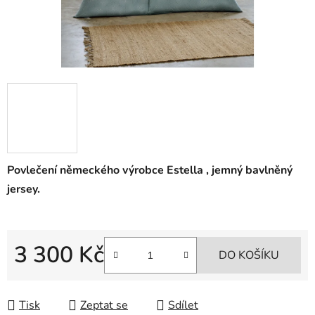
Povlečení německého výrobce Estella , jemný bavlněný
jersey.
3 300 Kč
DO KOŠÍKU
Měrná cena:
Tisk
Zeptat se
Sdílet