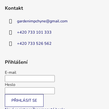
á
Kontakt
p
a
gardenimpchyne
@
gmail.com
t
í
+420 733 101 333
+420 733 526 562
Přihlášení
E-mail
Heslo
PŘIHLÁSIT SE