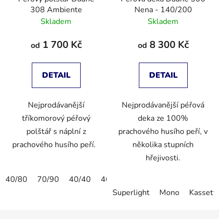
308 Ambiente
Nena - 140/200
Skladem
Skladem
1 700 Kč
8 300 Kč
od
od
DETAIL
DETAIL
Nejprodávanější
Nejprodávanější péřová
tříkomorový péřový
deka ze 100%
polštář s náplní z
prachového husího peří, v
prachového husího peří.
několika stupních
hřejivosti.
40/80
70/90
40/40
40/60
60/80
50/50
Superlight
Mono
Kassette
Z