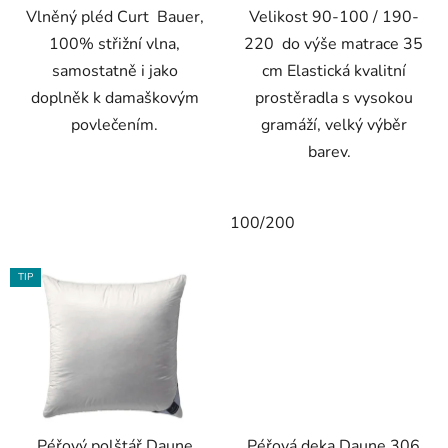
Vlněný pléd Curt Bauer,
Velikost 90-100 / 190-
100% střižní vlna,
220 do výše matrace 35
samostatně i jako
cm Elastická kvalitní
doplněk k damaškovým
prostěradla s vysokou
povlečením.
gramáží, velký výběr
barev.
100/200
TIP
Péřový polštář Daune
Péřová deka Daune 306