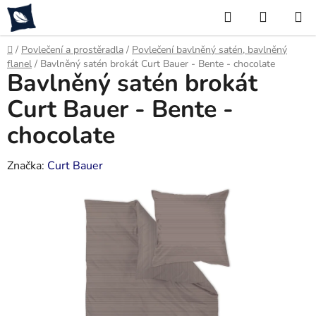
Přejít
Hledat
NÁKUP
na
KOŠÍK
obsah
Domů
/
Povlečení a prostěradla
/
Povlečení bavlněný satén, bavlněný
flanel
/
Bavlněný satén brokát Curt Bauer - Bente - chocolate
Bavlněný satén brokát
Curt Bauer - Bente -
chocolate
Značka:
Curt Bauer