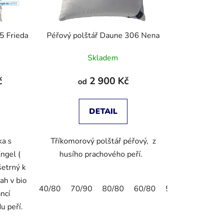
5 Frieda
Péřový polštář Daune 306 Nena
Skladem
č
2 900 Kč
od
DETAIL
ka s
Tříkomorový polštář péřový, z
ngel (
husího prachového peří.
etrný k
ah v bio
40/80
70/90
80/80
60/80
50/70
ancí
u peří.