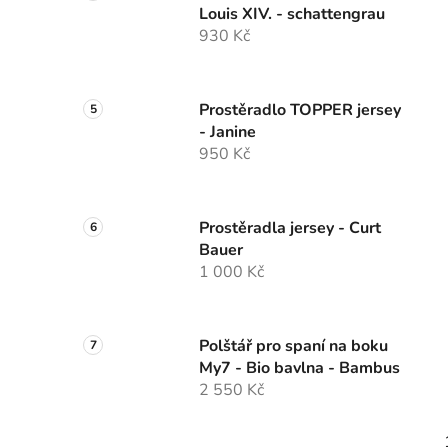
Louis XIV. - schattengrau
930 Kč
Prostěradlo TOPPER jersey
- Janine
950 Kč
Prostěradla jersey - Curt
Bauer
1 000 Kč
Polštář pro spaní na boku
My7 - Bio bavlna - Bambus
2 550 Kč