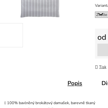
Variant
o
Měrná
Tisk
Popis
Di
100% bavlněný brokátový damašek, barevně tkaný