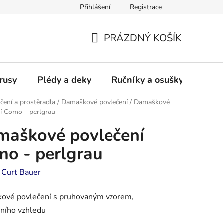
Přihlášení
Registrace
PRÁZDNÝ KOŠÍK
NÁKUPNÍ
KOŠÍK
rusy
Plédy a deky
Ručníky a osušky - frotté a
čení a prostěradla
/
Damaškové povlečení
/
Damaškové
í Como - perlgrau
maškové povlečení
o - perlgrau
:
Curt Bauer
ové povlečení s pruhovaným vzorem,
ního vzhledu