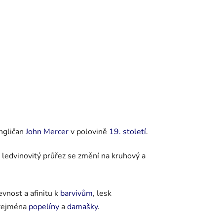
Angličan
John Mercer
v polovině
19. století
.
 ledvinovitý průřez se změní na kruhový a
vnost a afinitu k
barvivům
, lesk
 zejména
popelíny
a
damašky
.