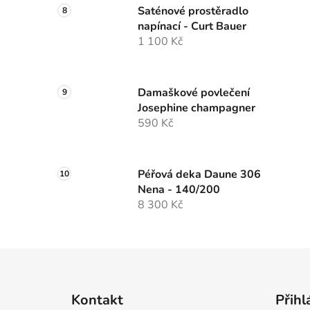
Saténové prostěradlo
napínací - Curt Bauer
1 100 Kč
Damaškové povlečení
Josephine champagner
590 Kč
Péřová deka Daune 306
Nena - 140/200
8 300 Kč
Z
á
Kontakt
Přihl
p