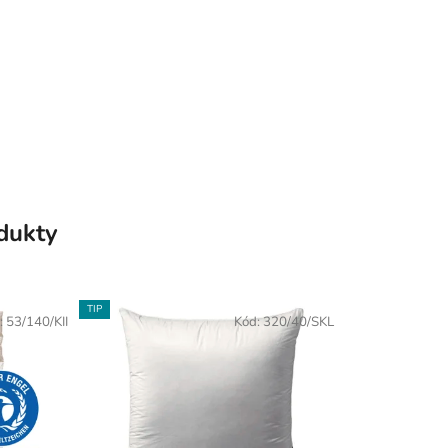
odukty
TIP
:
53/140/KII
Kód:
320/40/SKL