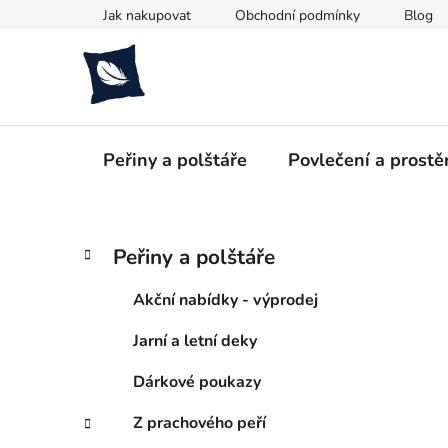
Přejít
Jak nakupovat
Obchodní podmínky
Blog
na
obsah
Peřiny a polštáře
Povlečení a prostě
P
K
Přeskočit
Peřiny a polštáře
a
kategorie
o
t
s
Akční nabídky - výprodej
e
t
g
Jarní a letní deky
r
o
a
r
Dárkové poukazy
i
n
e
n
Z prachového peří