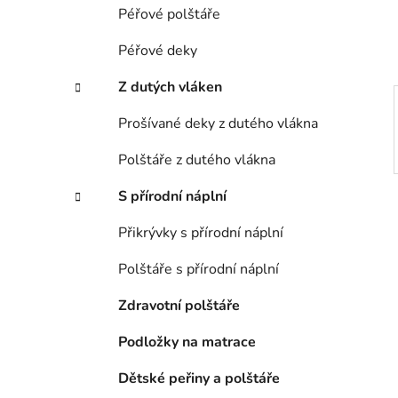
í
Péřové polštáře
p
a
Péřové deky
n
Z dutých vláken
e
l
Prošívané deky z dutého vlákna
Polštáře z dutého vlákna
S přírodní náplní
Přikrývky s přírodní náplní
Polštáře s přírodní náplní
Zdravotní polštáře
Podložky na matrace
Dětské peřiny a polštáře