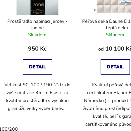
Prostěradlo napínací jersey -
Péřová deka Daune E 1
Janine
- teplá deka
Skladem
Skladem
950 Kč
10 100 K
od
DETAIL
DETAIL
Velikost 90-100 / 190-220 do
Kvalitní péřová de
výše matrace 35 cm Elastická
certifikátem Blauer E
kvalitní prostěradla s vysokou
Německo ) - produkt š
gramáží, velký výběr barev.
životnímu prostředípot
kvalitě, peří s gar
certifikovaného původ
100/200