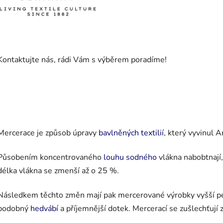
Kontaktujte nás, rádi Vám s výběrem poradíme!
Mercerace
je způsob úpravy
bavlněných textilií
, který vyvinul 
Působením koncentrovaného
louhu
sodného
vlákna nabobtnají,
délka vlákna se zmenší až o 25 %.
Následkem těchto změn mají pak mercerované výrobky vyšší pe
podobný
hedvábí
a příjemnější dotek. Mercerací se zušlechťují