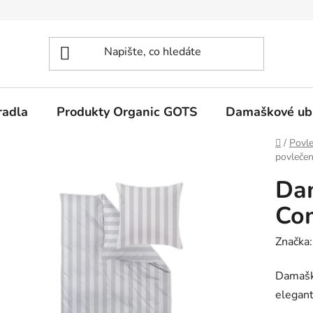
radla
Produkty Organic GOTS
Damaškové ub
Domů
/
Povle
povlečen
Da
Com
Značka
Damašk
elegant