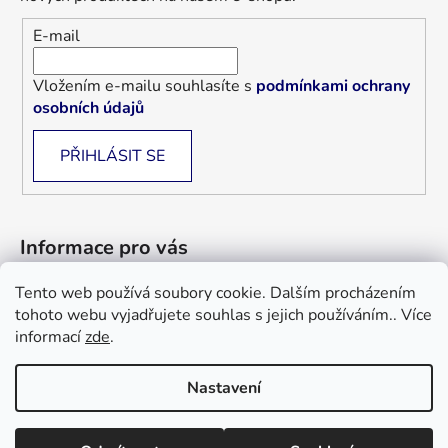
E-mail
Vložením e-mailu souhlasíte s
podmínkami ochrany
osobních údajů
PŘIHLÁSIT SE
Informace pro vás
Tento web používá soubory cookie. Dalším procházením
Jak nakupovat
tohoto webu vyjadřujete souhlas s jejich používáním.. Více
Obchodní podmínky
informací
zde
.
Blog
Nastavení
Informace a objednávky : +420 733 101 333, +420 733 526 562
Vytvořil Shoptet