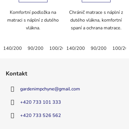
Komfortní podložka na
Chránič matrace s náplní z
matraci s náplní z dutého
dutého vlákna, komfortní
vlákna.
spaní a ochrana matrace.
140/200
90/200
100/200
140/200
90/190
90/200
100/20
Z
á
Kontakt
p
a
gardenimpchyne
@
gmail.com
t
í
+420 733 101 333
+420 733 526 562