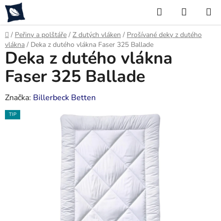
Přejít
Hledat
NÁKUP
na
KOŠÍK
obsah
Domů
/
Peřiny a polštáře
/
Z dutých vláken
/
Prošívané deky z dutého
vlákna
/
Deka z dutého vlákna Faser 325 Ballade
Deka z dutého vlákna
Faser 325 Ballade
Značka:
Billerbeck Betten
TIP