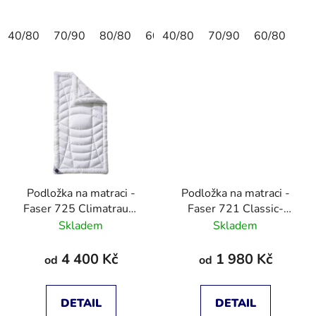
40/80
70/90
80/80
60/80
40/80
70/90
60/80
Podložka na matraci -
Podložka na matraci -
Faser 725 Climatraum
Faser 721 Classic-
Topper
Clean Topper
Skladem
Skladem
4 400 Kč
1 980 Kč
od
od
DETAIL
DETAIL