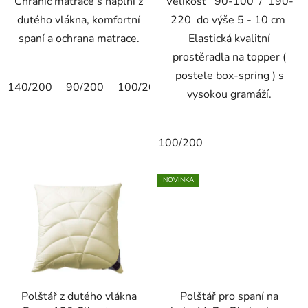
Chránič matrace s náplní z
Velikost 90-100 / 190-
dutého vlákna, komfortní
220 do výše 5 - 10 cm
spaní a ochrana matrace.
Elastická kvalitní
prostěradla na topper (
postele box-spring ) s
140/200
90/200
100/200
90/190
vysokou gramáží.
100/200
NOVINKA
Polštář z dutého vlákna
Polštář pro spaní na