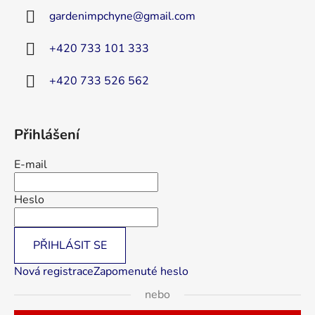
a
gardenimpchyne
@
gmail.com
t
í
+420 733 101 333
+420 733 526 562
Přihlášení
E-mail
Heslo
PŘIHLÁSIT SE
Nová registrace
Zapomenuté heslo
nebo