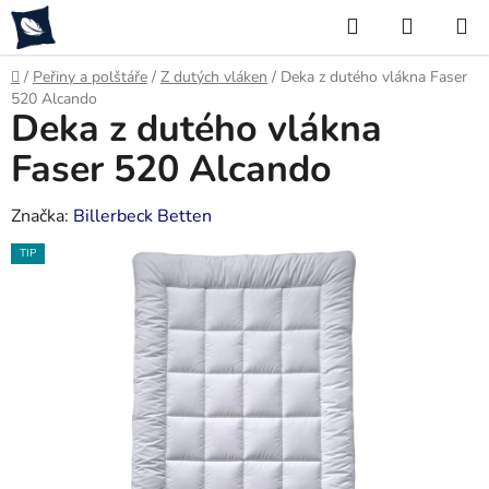
Přejít
Hledat
NÁKUP
na
KOŠÍK
obsah
Domů
/
Peřiny a polštáře
/
Z dutých vláken
/
Deka z dutého vlákna Faser
520 Alcando
Deka z dutého vlákna
Faser 520 Alcando
Značka:
Billerbeck Betten
TIP