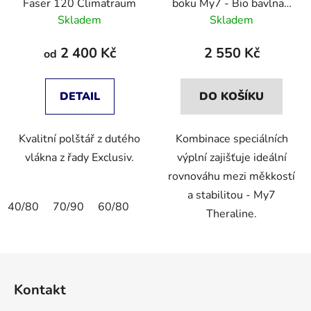
Faser 120 Climatraum
boku My7 - Bio bavlna -
Bambus
Skladem
Skladem
2 400 Kč
2 550 Kč
od
DETAIL
DO KOŠÍKU
Kvalitní polštář z dutého
Kombinace speciálních
vlákna z řady Exclusiv.
výplní zajišťuje ideální
rovnováhu mezi měkkostí
a stabilitou - My7
40/80
70/90
60/80
Theraline.
Z
á
Kontakt
p