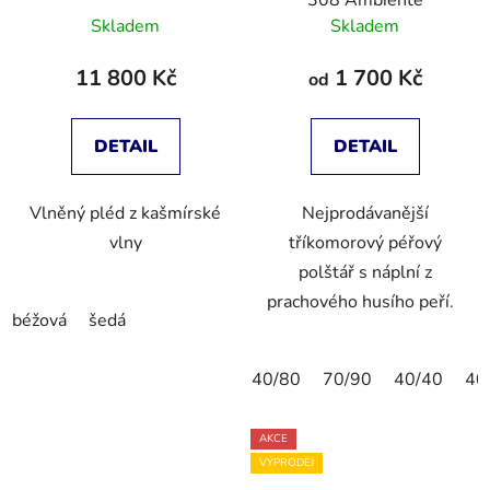
308 Ambiente
Skladem
Skladem
11 800 Kč
1 700 Kč
od
DETAIL
DETAIL
Vlněný pléd z kašmírské
Nejprodávanější
vlny
tříkomorový péřový
polštář s náplní z
prachového husího peří.
béžová
šedá
40/80
70/90
40/40
40
AKCE
VÝPRODEJ