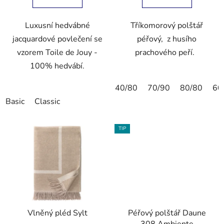
Luxusní hedvábné
Tříkomorový polštář
jacquardové povlečení se
péřový, z husího
vzorem Toile de Jouy -
prachového peří.
100% hedvábí.
40/80
70/90
80/80
60
Basic
Classic
TIP
Vlněný pléd Sylt
Péřový polštář Daune