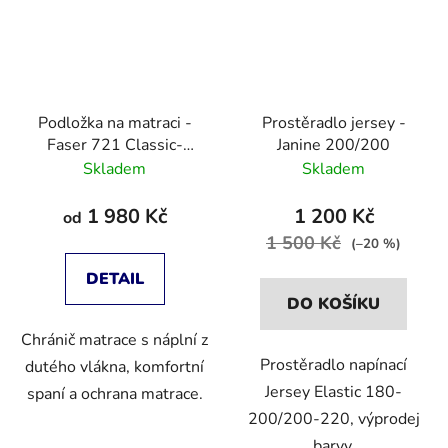
Podložka na matraci -
Prostěradlo jersey -
Faser 721 Classic-
Janine 200/200
Clean Topper
Skladem
Skladem
1 980 Kč
1 200 Kč
od
1 500 Kč
(–20 %)
DETAIL
DO KOŠÍKU
Chránič matrace s náplní z
Prostěradlo napínací
dutého vlákna, komfortní
Jersey Elastic 180-
spaní a ochrana matrace.
200/200-220, výprodej
barvy.