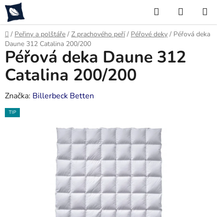
Přejít
Hledat
NÁKUP
na
KOŠÍK
obsah
Domů
/
Peřiny a polštáře
/
Z prachového peří
/
Péřové deky
/
Péřová deka
Daune 312 Catalina 200/200
Péřová deka Daune 312
Catalina 200/200
Značka:
Billerbeck Betten
TIP