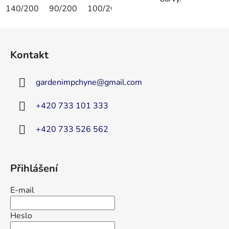
140/200
90/200
100/200
90/190
Z
á
Kontakt
p
a
gardenimpchyne
@
gmail.com
t
í
+420 733 101 333
+420 733 526 562
Přihlášení
E-mail
Heslo