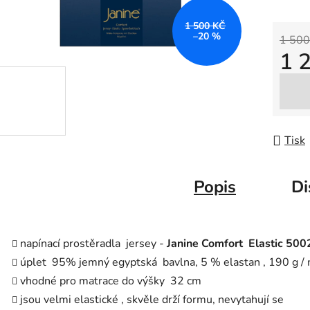
1 500 KČ
–20 %
1 500
1 
Měrná
Tisk
Popis
Di
napínací prostěradla jersey -
Janine Comfort Elastic 500
úplet 95% jemný egyptská bavlna, 5 % elastan , 190 g / 
vhodné pro matrace do výšky 32 cm
jsou velmi elastické , skvěle drží formu, nevytahují se