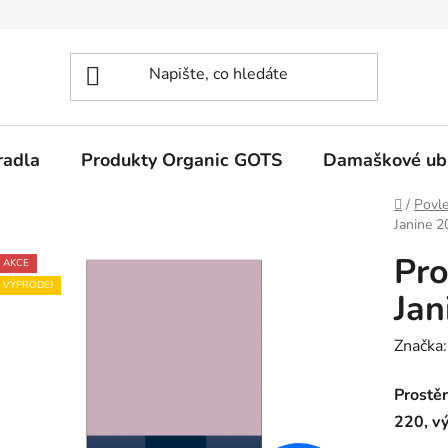
radla
Produkty Organic GOTS
Damaškové ub
Domů
/
Povle
Janine 2
Pro
AKCE
VÝPRODEJ
Jan
Značka
Prostěr
220, vý