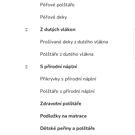
í
Péřové polštáře
p
a
Péřové deky
n
Z dutých vláken
e
l
Prošívané deky z dutého vlákna
Polštáře z dutého vlákna
S přírodní náplní
Přikrývky s přírodní náplní
Polštáře s přírodní náplní
Zdravotní polštáře
Podložky na matrace
Dětské peřiny a polštáře