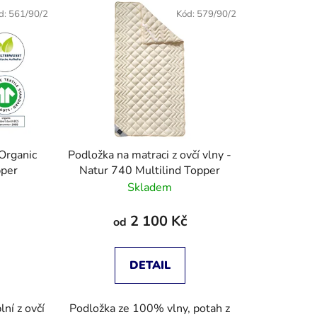
d:
561/90/2
Kód:
579/90/2
Podložka na matraci z ovčí vlny -
pper
Natur 740 Multilind Topper
Skladem
2 100 Kč
od
DETAIL
lní z ovčí
Podložka ze 100% vlny, potah z