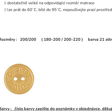
dostatečně velké na odpovídající rozměr matrace
lze prát do 60´C, bílé do 95´C, nepoužívejte prací prostře
Rozměry :
200/200 ( 180-200 / 200-220 ) barva 21 altr
Barvy : číslo barvy zapište do poznámky v objednávce, děku