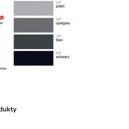
odukty