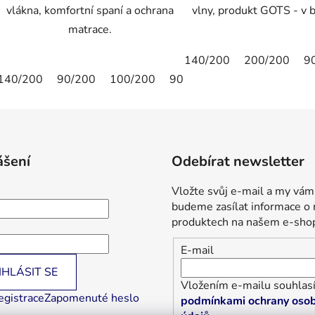
vlákna, komfortní spaní a ochrana
vlny, produkt GOTS - v b
matrace.
140/200
200/200
9
140/200
90/200
100/200
90/190
ášení
Odebírat newsletter
Vložte svůj e-mail a my vám
budeme zasílat informace o
produktech na našem e-sho
E-mail
IHLÁSIT SE
Vložením e-mailu souhlasí
egistrace
Zapomenuté heslo
podmínkami ochrany osob