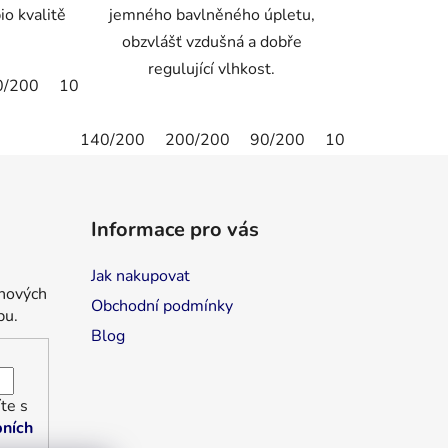
io kvalitě
jemného bavlněného úpletu,
obzvlášť vzdušná a dobře
regulující vlhkost.
0/200
100/200
160/200
180/200
90/190
120/20
140/200
200/200
90/200
100/200
160/
Informace pro vás
Jak nakupovat
 nových
Obchodní podmínky
pu.
Blog
te s
ních