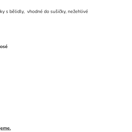
dky s bělidly, vhodné do sušičky, nežehlivé
osé
jeme.