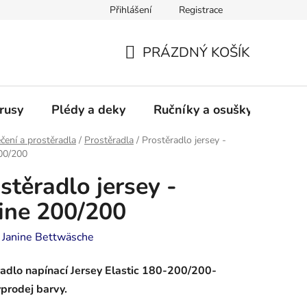
Přihlášení
Registrace
PRÁZDNÝ KOŠÍK
NÁKUPNÍ
KOŠÍK
rusy
Plédy a deky
Ručníky a osušky - frotté a
čení a prostěradla
/
Prostěradla
/
Prostěradlo jersey -
00/200
stěradlo jersey -
ine 200/200
:
Janine Bettwäsche
adlo napínací Jersey Elastic 180-200/200-
prodej barvy.