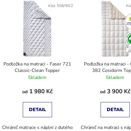
Kód:
558/90/2
Kó
Podložka na matraci - Faser 721
Podložka na matraci - Organic
Classic-Clean Topper
382 Cosidorm To
Skladem
Skladem
1 980 Kč
3 900 Kč
od
od
DETAIL
DETAIL
Chránič matrace s náplní z dutého
Chránič na matraci s náp