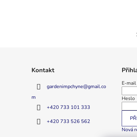
Z
á
Kontakt
Přihl
p
a
E-mail
gardenimpchyne
@
gmail.co
t
í
m
Heslo
+420 733 101 333
PŘ
+420 733 526 562
Nová r