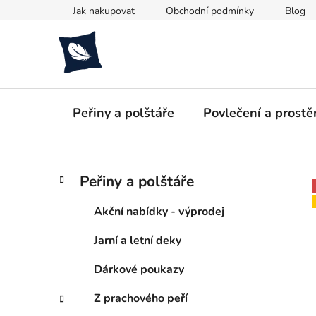
Přejít
Jak nakupovat
Obchodní podmínky
Blog
na
obsah
Peřiny a polštáře
Povlečení a prostě
P
K
Přeskočit
Peřiny a polštáře
a
kategorie
o
t
s
Akční nabídky - výprodej
e
t
g
Jarní a letní deky
r
o
a
r
Dárkové poukazy
i
n
e
n
Z prachového peří