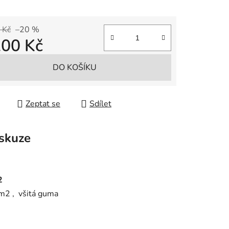
 Kč
–20 %
200 Kč
 cena:
DO KOŠÍKU
Zeptat se
Sdílet
skuze
2
m2 , všitá guma