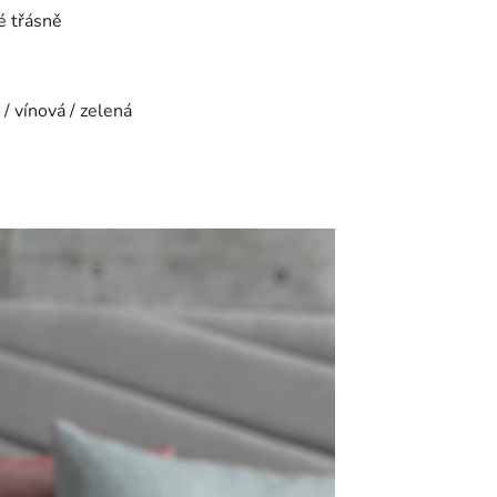
é třásně
 / vínová / zelená