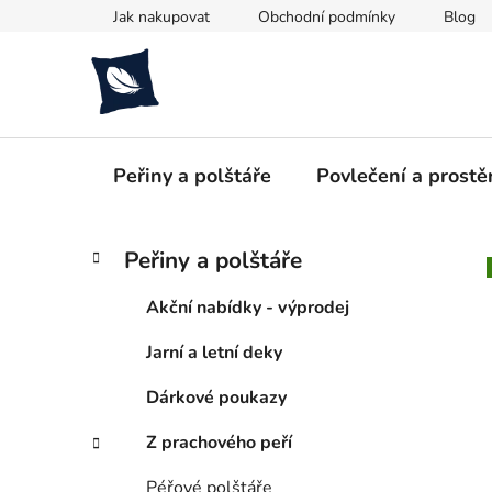
Přejít
Jak nakupovat
Obchodní podmínky
Blog
na
obsah
Peřiny a polštáře
Povlečení a prostě
P
K
Přeskočit
Peřiny a polštáře
a
kategorie
o
t
s
Akční nabídky - výprodej
e
t
g
Jarní a letní deky
r
o
a
r
Dárkové poukazy
i
n
e
n
Z prachového peří
í
Péřové polštáře