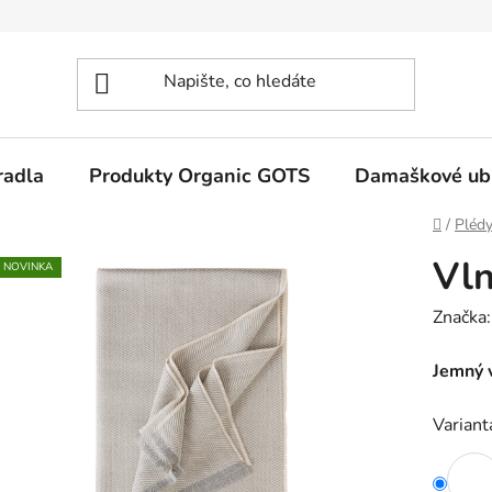
radla
Produkty Organic GOTS
Damaškové ub
Domů
/
Plédy
Vln
NOVINKA
Značka
Jemný 
Variant