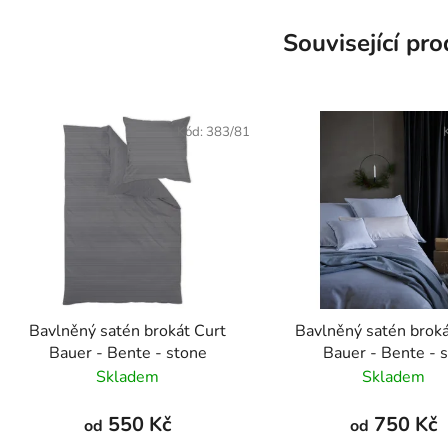
Související pr
Kód:
383/81
Bavlněný satén brokát Curt
Bavlněný satén broká
Bauer - Bente - stone
Bauer - Bente -
Skladem
Skladem
550 Kč
750 Kč
od
od