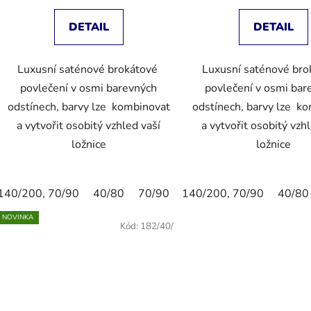
DETAIL
DETAIL
Luxusní saténové brokátové
Luxusní saténové br
povlečení v osmi barevných
povlečení v osmi bar
odstínech, barvy lze kombinovat
odstínech, barvy lze k
a vytvořit osobitý vzhled vaší
a vytvořit osobitý vzh
ložnice
ložnice
140/200, 70/90
40/80
70/90
140/200, 70/90
80/80
40/40
135/20
40/80
NOVINKA
Kód:
182/40/