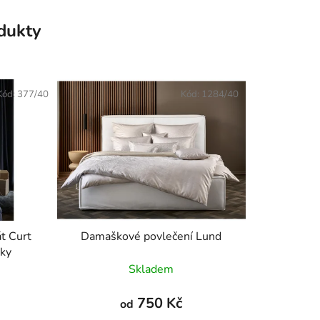
odukty
Kód:
377/40
Kód:
1284/40
t Curt
Damaškové povlečení Lund
 sky
Skladem
750 Kč
od