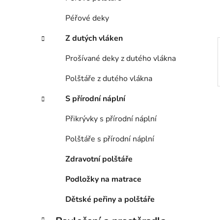
p
a
Péřové deky
n
Z dutých vláken
e
l
Prošívané deky z dutého vlákna
Polštáře z dutého vlákna
S přírodní náplní
Přikrývky s přírodní náplní
Polštáře s přírodní náplní
Zdravotní polštáře
Podložky na matrace
Dětské peřiny a polštáře