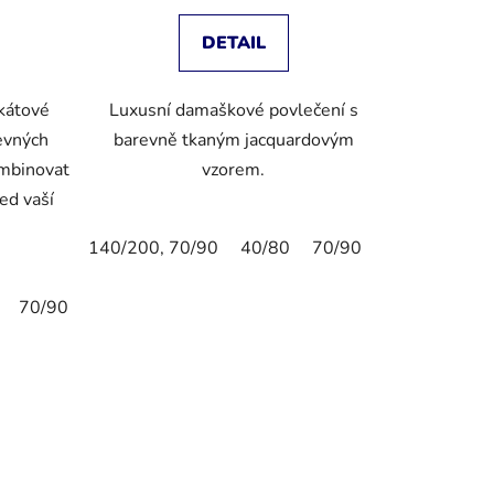
DETAIL
okátové
Luxusní damaškové povlečení s
evných
barevně tkaným jacquardovým
ombinovat
vzorem.
led vaší
140/200, 70/90
40/80
70/90
80/80
135
0,80/80
70/90
155/220,80/80
80/80
135/200,80/80
155/220,80/80