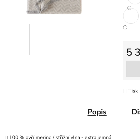
5 
Měrná
Tisk
Popis
Di
100 % ovčí merino / střižní vlna - extra jemná