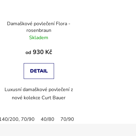
Damaškové povlečení Flora -
rosenbraun
Skladem
930 Kč
od
DETAIL
Luxusní damaškové povlečení z
nové kolekce Curt Bauer
140/200, 70/90
40/80
70/90
80/80
135/200,80/80