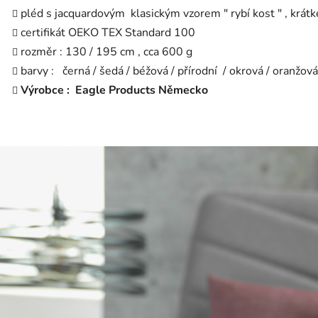
pléd s jacquardovým klasickým vzorem " rybí kost " , krátk
certifikát OEKO TEX Standard 100
rozměr : 130 / 195 cm , cca 600 g
barvy : černá / šedá / béžová / přírodní / okrová / oranžová
Výrobce : Eagle Products Německo