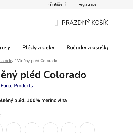
Přihlášení
Registrace
PRÁZDNÝ KOŠÍK
NÁKUPNÍ
KOŠÍK
rusy
Plédy a deky
Ručníky a osušky - frotté a
 a deky
/
Vlněný pléd Colorado
ěný pléd Colorado
:
Eagle Products
vlněný pléd, 100% merino vlna
a: