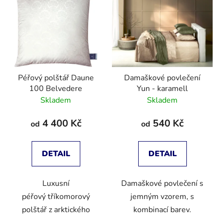
Péřový polštář Daune
Damaškové povlečení
100 Belvedere
Yun - karamell
Skladem
Skladem
4 400 Kč
540 Kč
od
od
DETAIL
DETAIL
Luxusní
Damaškové povlečení s
péřový tříkomorový
jemným vzorem, s
polštář z arktického
kombinací barev.