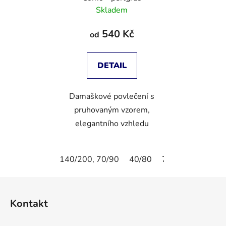
Skladem
540 Kč
od
DETAIL
Damaškové povlečení s
pruhovaným vzorem,
elegantního vzhledu
140/200, 70/90
40/80
70/90
80/80
Z
á
Kontakt
p
a