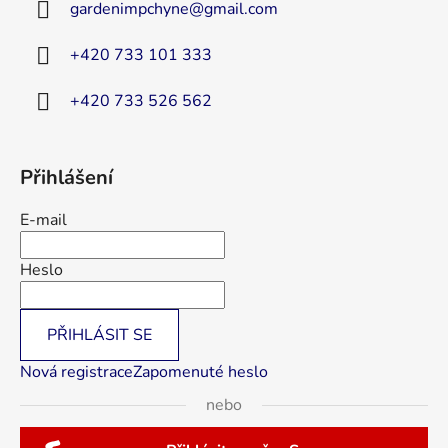
gardenimpchyne
@
gmail.com
t
í
+420 733 101 333
+420 733 526 562
Přihlášení
E-mail
Heslo
PŘIHLÁSIT SE
Nová registrace
Zapomenuté heslo
nebo