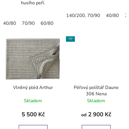
husího peří.
140/200, 70/90
40/80
7
40/80
70/90
60/80
TIP
Vlněný pléd Arthur
Péřový polštář Daune
306 Nena
Skladem
Skladem
5 500 Kč
2 900 Kč
od