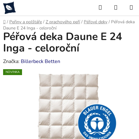
Přejít
Hledat
NÁKUP
na
KOŠÍK
obsah
Domů
/
Peřiny a polštáře
/
Z prachového peří
/
Péřové deky
/
Péřová deka
Daune E 24 Inga - celoroční
Péřová deka Daune E 24
Inga - celoroční
Značka:
Billerbeck Betten
NOVINKA