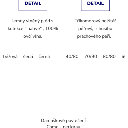
DETAIL
DETAIL
Jemný vlněný pléd s
Tříkomorový polštář
kolekce " native" , 100%
péřový, z husího
ovčí vlna.
prachového peří.
béžová
šedá
černá
40/80
70/90
80/80
60
Damaškové povlečení
Como - perlgrau